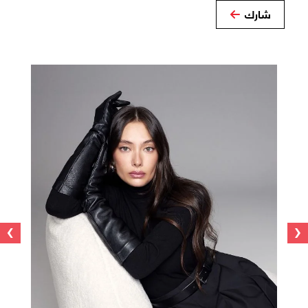
شارك
›
‹