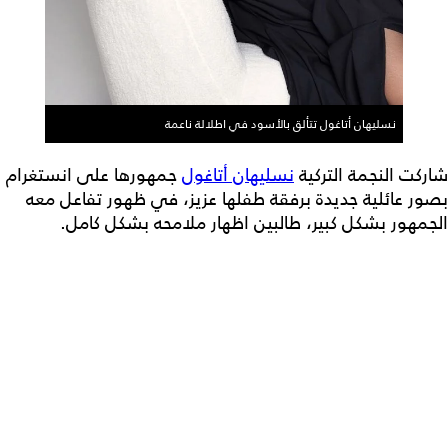
نسليهان أتاغول تتألق بالأسود في اطلالة ناعمة
شاركت النجمة التركية
نسليهان أتاغول
جمهورها على انستغرام
بصور عائلية جديدة برفقة طفلها عزيز، في ظهور تفاعل معه
الجمهور بشكل كبير، طالبين اظهار ملامحه بشكل كامل.