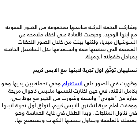
وشاركت النجمة التركية متابعيها بمجموعة من الصور العفوية
مع ابنها الوحيد، وحرصت كالعادة على اخفاء ملامحه عن
السوشيال ميديا، ولكنها بينت من خلال الصور اللحظات
الممتعة التي تقضيها معه واستمتاعها بكل التفاصيل الخاصة
بمراحل طفولته الجميلة.
نسليهان توثّق اول تجربة لابنها مع الايس كريم
وظهرت في الصور على
انستغرام
وهي تحمله بين يديها وهو
بكامل اناقته، في حين اختارت لنفسها ملابس كاجوال مريحة
عبارة عن "هودي" واسعة وشورت من الجينز مع بوط بني،
ووقفت امام عربة لتشتري الآيس كريم، لتوثق اول تجربة لابنها
في تناول المثلجات. وبدا الطفل في غاية الحماسة وهو
يمسك بالملعقة ويتناول بنفسها النكهات ويستمتع بها.