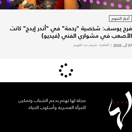
أخبار النجوم
فرح يوسف: شخصية "رحمة" في "أندر إيدج" كانت
الأصعب في مشواري الفني (فيديو)
07 آب 2026
|
القاهرة - شريف عبد الفهيم
مجلة لها تهتم بدعم الشباب وتمكين
المرأة العصرية وأسلوب الحياة.