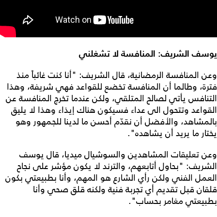
يوسف الشريف: المنافسة لا تشغلني
وعن المنافسة الرمضانية، قال الشريف: "أنا كنت غائباً منذ
فترة، وطالما أن المنافسة تخضع للقواعد فهي شريفة، وهذا
التنافس يأتي لصالح المتلقي، ولكن عندما تخرج المنافسة عن
القواعد وتتحول الى عداء فسيكون هناك إيذاء وهذا لا يليق
بالمشاهد، والأفضل أن نقدّم أحسن ما لدينا للجمهور وهو
يختار ما يريد أن يشاهده".
وعن تعليقات المشاهدين والسوشيال ميديا، قال يوسف
الشريف: "بحاول أتابعهم، والترند لا يكون مؤشر على نجاح
العمل الفني ولكن رأي الشارع هو المهم، وأنا بطبيعتي بكون
قلقان قبل تقديم أي تجربة فنية ولكنه قلق صحي وأنا
بطبيعتي مغامر بحساب".