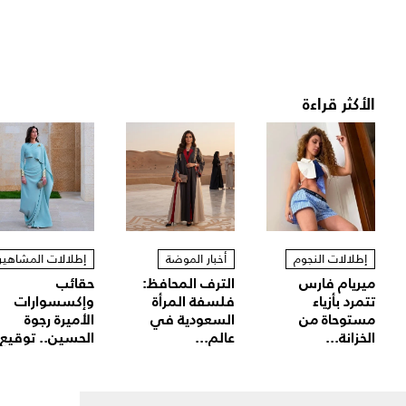
الأكثر قراءة
إطلالات النجوم
أخبار الموضة
إطلالات المشاهير
ميريام فارس
الترف المحافظ:
حقائب
تتمرد بأزياء
فلسفة المرأة
وإكسسوارات
مستوحاة من
السعودية في
الأميرة رجوة
الخزانة...
عالم...
الحسين.. توقيع.