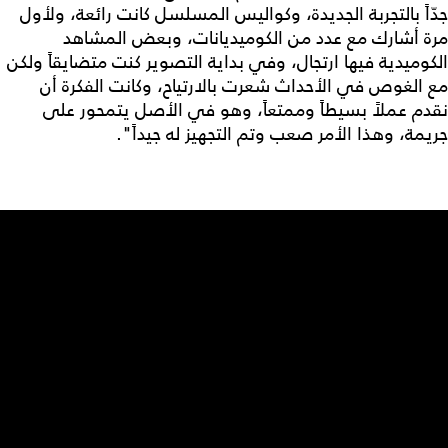
جدّاً بالتجربة الجديدة، وكواليس المسلسل كانت رائعة، ولأول
مرة أشارك مع عدد من الكوميديانات، وبعض المشاهد
الكوميدية فيها ارتجال، وفي بداية التصوير كنت متضايقاً ولكن
مع الغوص في الأحداث شعرت بالارتياح، وكانت الفكرة أن
نقدم عملاً بسيطاً وممتعاً، وهو في الأصل يتمحور على
جريمة، وهذا الأمر صعب وتم التجهيز له جيداً".