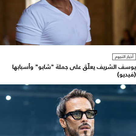
أخبار النجوم
يوسف الشريف يعلّق على جملة "شابو" وأسبابها
(فيديو)