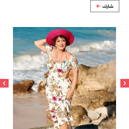
شارك
›
‹