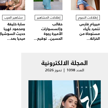
إطلالات النجوم
إطلالات المشاهير
مشاهير العرب
ميريام فارس
حقائب
سارة خليفة
تتمرد بأزياء
وإكسسوارات
ومحمود كهربا
مستوحاة من
الأميرة رجوة
حديث السوشيال
الخزانة...
الحسين.. توقيع...
ميديا بعد...
المجلة الالكترونية
العدد 1098 | تموز 2026