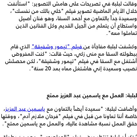
وقالت لبلبة في تصريحات على هامش التصوير: "استأنفت
خلال الأيام الماضية تصوير فيلم "خلي بالك من نفسك"،
وسعيدة جداً بالتعاون مع أحمد السقا، وهو فنان أصيل
واستطاع أن يتعلم من الجيل القديم وكل الفنانين الذين
تعاملوا معه".
وكشفت لبلبة مفاجأة عن
فيلم "تيمور وشفيقة"
الذي قام
ببطولته السقا مع منى زكي، حيث قالت: "كنت المفروض
أشتغل مع السقا في فيلم "تيمور وشقيقة"، لكن محصلش
نصيب وسعيدة إني هاشتغل معاه بعد 20 سنة".
لبلبة: العمل مع ياسمين عبد العزيز ممتع
وأضافت لبلبة: "سعيدة أيضاً بالتعاون مع
ياسمين عبد العزيز
،
خاصة أننا تعاونا من قبل في فيلم "فرحان ملازم آدم"، ووقتها
حقق العمل نسبة مشاهدة عالية، والعمل مع ياسمين ممتع".