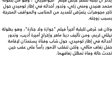
يُذكر أن لبلبة تنتظر عرض فيلم "الجواهرجي"، وهو من بطولة
محمد هنيدي ومنى زكي، وتدور أحداثه في إطار كوميدي حول
تاجر مجوهرات يتعرّض للعديد من المتاعب والمواقف المحرجة
بسبب زوجته.
وكان قد عُرض للبلبة أخيراً فيلم "جوازة ولا جنازة"، وهو بطولة
نيللي كريم، ومن تأليف دينا ماهر وإخراج أميرة أديب، وتدور
أحداثه في إطار كوميدي، حول شاب وفتاة يستعدّان لإقامة
حفل زفاف مثالي، ولكن تنقلب الأمور رأساً على عقب حين
تحدث حالة وفاة تعطّل زفافهما.