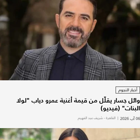
أخبار النجوم
وائل جسار يقلّل من قيمة أغنية عمرو دياب "لولا
البنات" (فيديو)
06 آب 2026
|
القاهرة - شريف عبد الفهيم