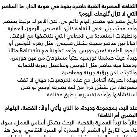
الثقافة
المصرية
الغنية
حاضرة
بقوة
في
هوية
الدار،
ما
العناصر
التي
لا
تزال
تُلهمك
اليوم؟
تاريخ مصر هو مصدر إلهام دائم لي، لكن الأمر لا يرتبط بعنصر
واحد محدّد، بل بغنى الثقافة ككل؛ القصص، الرموز، العمارة،
والطبقات المتعددة من المعاني التي نكتشفها مع الوقت.
أحياناً تبرز عناصر معينة بشكل طبيعي، مثل زهرة اللوتس أو
الرموز الحامية كعين حورس. ويُعد تعاوننا مع Balmain مثالاً
جيداً، حيث صمّمنا كورسيه نحتياً مستوحىً من عين حورس،
ودمجنا فيه عناصر مثل اللوتس وتفاصيل رمزية للحماية
والتجدّد، لكن برؤية جريئة ومعاصرة.
بهذه الطريقة أتعامل مع هذه المرجعيات؛ فهي لا تقف
بمفردها، بل تشكّل جزءاً من لغة بصرية أوسع نواصل
استكشافها وإعادة تفسيرها بطرق مختلفة.
عند
البدء
بمجموعة
جديدة،
ما
الذي
يأتي
أولاً
:
القصة،
الإلهام
البصري
أم
الخامة؟
غالباً ما تبدأ العملية بالقصة. البحث يشكّل أساس العمل، سواء
جاء من التاريخ أو الشعر أو العمارة أو السرد الثقافي. ومن هنا