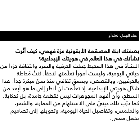
عقد الهلال المتدرّج
بصفتك
ابنة
المصمّمة
الأيقونية
عزة
فهمي،
كيف
أثّرت
نشأتك
في
هذا
العالم
في
هويتك
الإبداعية؟
النشأة في هذا المحيط جعلت الحِرفية والسرد والثقافة جزءاً من
حياتي اليومية، وليست أموراً تعلّمتها لاحقاً. كنتُ مُحاطة
بالحِرفيين، وبالقصص، وبعمق ثقافي منذ سنّ مبكرة جداً. هذا
شكّل هويتي الإبداعية، إذ تعلّمت أن أنظر إلى ما هو أبعد من
السطح، وأن أفهم المجوهرات ليس كقطعة جامدة، بل كحكاية.
كما درّب ذلك عينيّ على الاستلهام من العمارة، والشعر،
والملمس، وتفاصيل الحياة اليومية، وتحويلها إلى تصاميم
تحمل معنى.