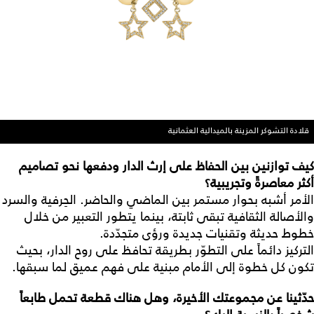
قلادة التشوكر المزينة بالميدالية العثمانية
كيف
توازنين
بين
الحفاظ
على
إرث
الدار
ودفعها
نحو
تصاميم
أكثر
معاصرةً
وتجريبية؟
الأمر أشبه بحوار مستمر بين الماضي والحاضر. الحِرفية والسرد
والأصالة الثقافية تبقى ثابتة، بينما يتطور التعبير من خلال
خطوط حديثة وتقنيات جديدة ورؤى متجدّدة.
التركيز دائماً على التطوّر بطريقة تحافظ على روح الدار، بحيث
تكون كل خطوة إلى الأمام مبنية على فهم عميق لما سبقها.
حدّثينا
عن
مجموعتك
الأخيرة،
وهل
هناك
قطعة
تحمل
طابعاً