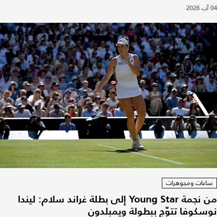
04 آب 2026
ساعات ومجوهرات
من نجمة Young Star إلى بطلة غراند سلام: ليندا
نوسكوفا تتوّج ببطولة ويمبلدون