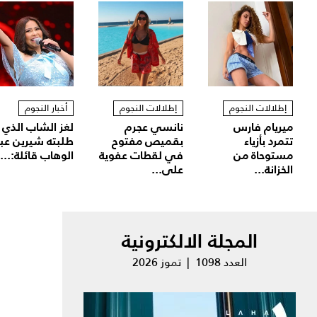
إطلالات النجوم
إطلالات النجوم
أخبار النجوم
ميريام فارس
نانسي عجرم
لغز الشاب الذي
تتمرد بأزياء
بقميص مفتوح
طلبته شيرين عب
مستوحاة من
في لقطات عفوية
الوهاب قائلة:...
الخزانة...
على...
المجلة الالكترونية
العدد 1098 | تموز 2026