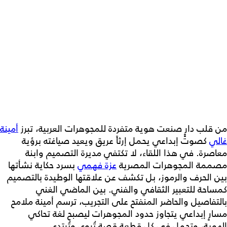
من قلب دارٍٍ صنعت هوية متفردة للمجوهرات العربية، تبرز
أمينة
غالي
كصوت إبداعي يحمل إرثاً عريق ويعيد صياغته برؤية
معاصرة. في هذا اللقاء، لا تكتفي مديرة التصميم وابنة
مصممة المجوهرات المصرية
عزة فهمي
بسرد حكاية نشأتها
بين الحرف والرموز، بل تكشف عن علاقتها الوطيدة بالتصميم
كمساحة للتعبير الثقافي والفني. بين الماضي الغني
بالتفاصيل والحاضر المنفتح على التجريب، ترسم أمينة ملامح
مسارٍ إبداعي يتجاوز حدود المجوهرات ليصبح لغة تحاكي
الهوية، وتحمل في كل قطعة قصة تُروى وتُرتدى.