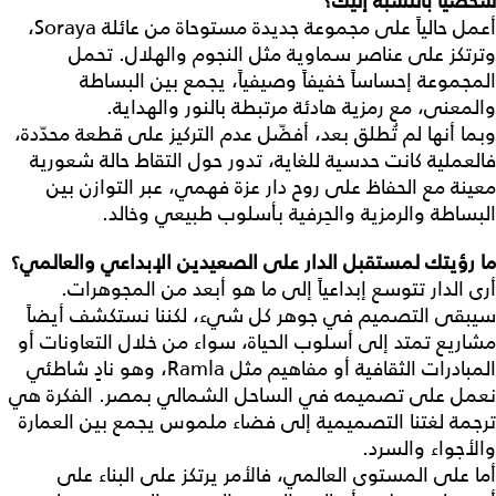
شخصياً
بالنسبة
إليك؟
أعمل حالياً على مجموعة جديدة مستوحاة من عائلة Soraya،
وترتكز على عناصر سماوية مثل النجوم والهلال. تحمل
المجموعة إحساساً خفيفاً وصيفياً، يجمع بين البساطة
والمعنى، مع رمزية هادئة مرتبطة بالنور والهداية.
وبما أنها لم تُطلق بعد، أفضّل عدم التركيز على قطعة محدّدة،
فالعملية كانت حدسية للغاية، تدور حول التقاط حالة شعورية
معينة مع الحفاظ على روح دار عزة فهمي، عبر التوازن بين
البساطة والرمزية والحِرفية بأسلوب طبيعي وخالد.
ما
رؤيتك
لمستقبل
الدار
على
الصعيدين
الإبداعي
والعالمي؟
أرى الدار تتوسع إبداعياً إلى ما هو أبعد من المجوهرات.
سيبقى التصميم في جوهر كل شيء، لكننا نستكشف أيضاً
مشاريع تمتد إلى أسلوب الحياة، سواء من خلال التعاونات أو
المبادرات الثقافية أو مفاهيم مثل Ramla، وهو نادٍ شاطئي
نعمل على تصميمه في الساحل الشمالي بمصر. الفكرة هي
ترجمة لغتنا التصميمية إلى فضاء ملموس يجمع بين العمارة
والأجواء والسرد.
أما على المستوى العالمي، فالأمر يرتكز على البناء على