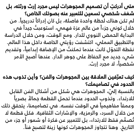
متى
أدركتِ
أن
تصميم
المجوهرات
ليس
مجرد
إرث
ورثته،
بل
شغف
شخصي
تسعين
للتعبير
عنه
بصوتك
الخاص؟
لم تكن هناك لحظة واحدة فاصلة، بل كان إدراكاً تدريجياً. من
خلال كوني جزءاً من عالم عزة فهمي، استوعبتُ جيداً في
البداية الحمض النووي للدار. ومع الوقت، ومن خلال الدراسة
والتطبيق العملي، اكتشفت رؤيتي الخاصة داخل هذا العالم.
نقطة التحوّل كانت عندما تمكنتُ من الإضافة إبداعياً، وتقديم
شيء جديد مع الحفاظ على جوهر الدار. عندها أصبح الأمر
شخصياً، لا مجرد إرث.
كيف
تعرّفين
العلاقة
بين
المجوهرات
والفن؟
وأين
تذوب
هذه
الحدود
في
تصاميمك؟
بالنسبة إليّ، المجوهرات هي شكل من أشكال الفن القابل
للارتداء. وتذوب الحدود عندما تحمل القطعة جمالاً بصرياً
وعمقاً مفاهيمياً في الوقت نفسه. في تصاميمنا، يتحقق ذلك
من خلال السرد، والرمزية، والإشارات الثقافية. فكل قطعة لا
تُصمَّم فقط للارتداء، بل للتعبير عن فكرة أو شعور أو جزء من
التاريخ. وهنا تتجاوز المجوهرات كونها زينة لتصبح فناً.