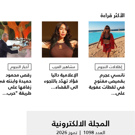
الأكثر قراءة
إطلالات النجوم
مشاهير العرب
أخبار النجوم
نانسي عجرم
الإعلامية داليا
رقص محمود
بقميص مفتوح
فؤاد تهدّد باللجوء
حميدة وابنته ف
في لقطات عفوية
الى القضاء...
زفافها على
على...
طريقة "حرب...
المجلة الالكترونية
العدد 1098 | تموز 2026