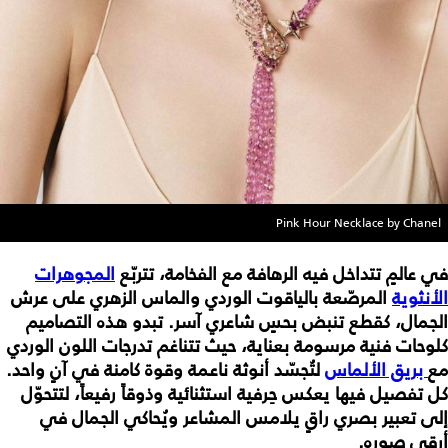
Pink Hour Necklace by Chanel
في عالمٍ تتداخل فيه الرهافة مع الفخامة، تتربّع
المجوهرات
الأنثوية
المرصّعة بالياقوت الوردي والماس الزهري على عرش
الجمال، كقطع تنبض بحسٍ شاعري آسر. تبدو هذه التصاميم
كلوحات فنية مرسومة بعناية، حيث تتناغم تدرجات اللون الوردي
مع
بريق الألماس
لتُجسّد أنوثة ناعمة وقوة كامنة في آنٍ واحد.
كل تفصيل فيها يعكس حِرفية استثنائية وذوقاً رفيعاً، لتتحوّل
إلى تعبير بصري راقٍ يلامس المشاعر ويُحاكي الجمال في
أرقى صوره.