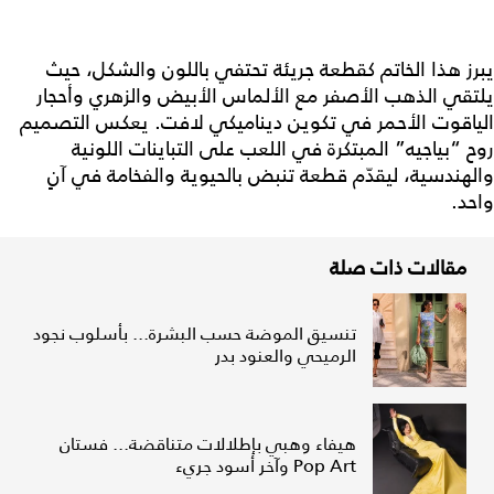
يبرز هذا الخاتم كقطعة جريئة تحتفي باللون والشكل، حيث
يلتقي الذهب الأصفر مع الألماس الأبيض والزهري وأحجار
الياقوت الأحمر في تكوين ديناميكي لافت. يعكس التصميم
روح “بياجيه” المبتكرة في اللعب على التباينات اللونية
والهندسية، ليقدّم قطعة تنبض بالحيوية والفخامة في آنٍ
واحد.
مقالات ذات صلة
تنسيق الموضة حسب البشرة... بأسلوب نجود
الرميحي والعنود بدر
هيفاء وهبي بإطلالات متناقضة... فستان
Pop Art وآخر أسود جريء