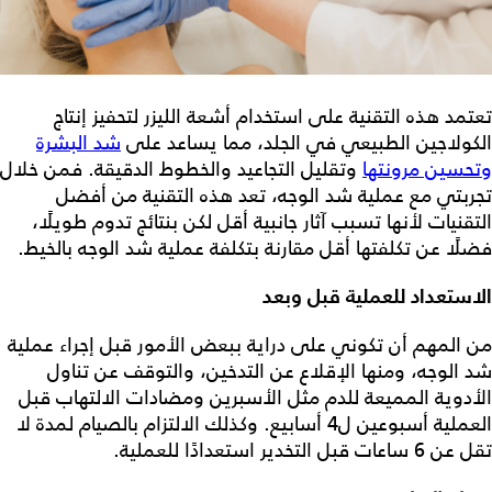
تعتمد هذه التقنية على استخدام أشعة الليزر لتحفيز إنتاج
الكولاجين الطبيعي في الجلد، مما يساعد على
شد البشرة
وتحسين مرونتها
وتقليل التجاعيد والخطوط الدقيقة. فمن خلال
تجربتي مع عملية شد الوجه
، تعد هذه التقنية من أفضل
التقنيات لأنها تسبب آثار جانبية أقل لكن بنتائج تدوم طويلًا،
فضلًا عن تكلفتها أقل مقارنة بتكلفة عملية شد الوجه بالخيط.
الاستعداد للعملية قبل وبعد
من المهم أن تكوني على دراية ببعض الأمور قبل إجراء
عملية
شد الوجه
، ومنها الإقلاع عن التدخين، والتوقف عن تناول
الأدوية المميعة للدم مثل الأسبرين ومضادات الالتهاب قبل
العملية أسبوعين ل4 أسابيع. وكذلك الالتزام بالصيام لمدة لا
تقل عن 6 ساعات قبل التخدير استعدادًا للعملية.