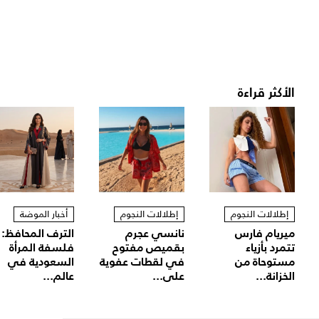
الأكثر قراءة
إطلالات النجوم
إطلالات النجوم
أخبار الموضة
ميريام فارس
نانسي عجرم
الترف المحافظ:
تتمرد بأزياء
بقميص مفتوح
فلسفة المرأة
مستوحاة من
في لقطات عفوية
السعودية في
الخزانة...
على...
عالم...