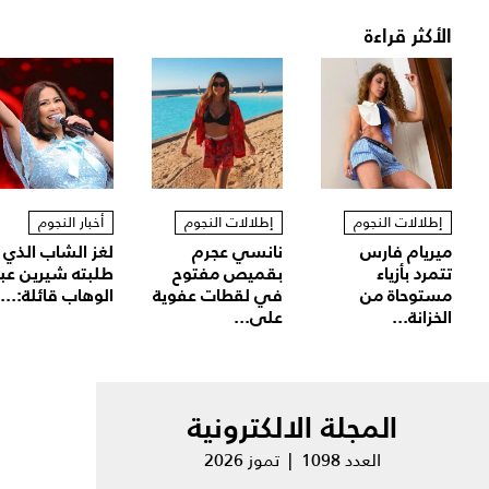
الأكثر قراءة
إطلالات النجوم
إطلالات النجوم
أخبار النجوم
ميريام فارس
نانسي عجرم
لغز الشاب الذي
تتمرد بأزياء
بقميص مفتوح
طلبته شيرين عب
مستوحاة من
في لقطات عفوية
الوهاب قائلة:...
الخزانة...
على...
المجلة الالكترونية
العدد 1098 | تموز 2026