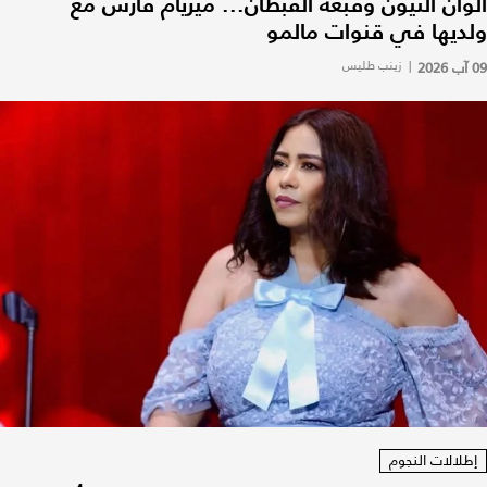
ألوان النيون وقبعة القبطان... ميريام فارس مع
ولديها في قنوات مالمو
09 آب 2026
|
زينب طليس
إطلالات النجوم