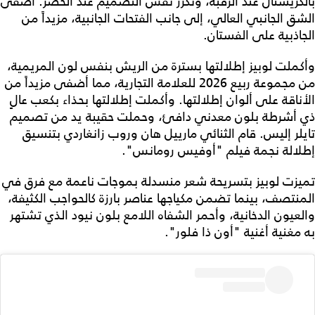
بالكريستال عند الرقبة، وتكرر نفس التصميم عند الخصر. أضفى
الشق الجانبي العالي، إلى جانب الفتحات الجانبية، مزيداً من
الجاذبية على الفستان.
وأكملت لوبيز إطلالتها بسترة من الريش بنفس لون المريمية،
من مجموعة ربيع 2026 للعلامة التجارية، مما أضفى مزيداً من
الأناقة على ألوان إطلالتها. وأكملت إطلالتها بحذاء بكعب عالٍ
ذي أشرطة بلون معدني دافئ، وحملت حقيبة يد من تصميم
تايلر إليس. قام الثنائي مارييل هان وروب زانغاردي بتنسيق
إطلالة نجمة فيلم "أوفيس رومانس".
تميزت لوبيز بتسريحة شعر منسدلة بموجات ناعمة مع فرق في
المنتصف، بينما تضمن مكياجها عناصر بارزة كالحواجب الكثيفة،
والعيون الدخانية، وأحمر الشفاه اللامع بلون نيود الذي تشتهر
به مغنية أغنية "أون ذا فلور".