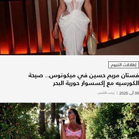
إطلالات النجوم
فستان مريم حسين في ميكونوس.. صيحة
الكورسيه مع إكسسوار حورية البحر
09 آب 2026
|
زينب طليس