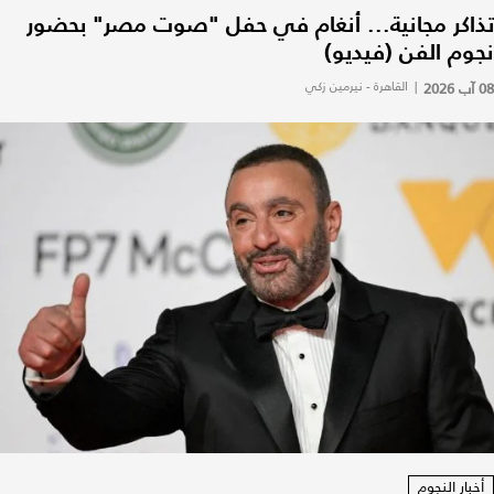
تذاكر مجانية... أنغام في حفل "صوت مصر" بحضور
نجوم الفن (فيديو)
08 آب 2026
|
القاهرة - نيرمين زكي
أخبار النجوم