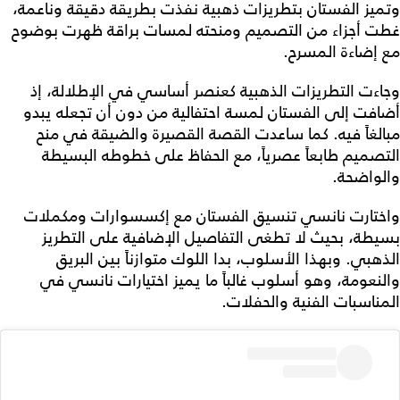
وتميز الفستان بتطريزات ذهبية نفذت بطريقة دقيقة وناعمة،
غطت أجزاء من التصميم ومنحته لمسات براقة ظهرت بوضوح
مع إضاءة المسرح.
وجاءت التطريزات الذهبية كعنصر أساسي في الإطلالة، إذ
أضافت إلى الفستان لمسة احتفالية من دون أن تجعله يبدو
مبالغاً فيه. كما ساعدت القصة القصيرة والضيقة في منح
التصميم طابعاً عصرياً، مع الحفاظ على خطوطه البسيطة
والواضحة.
واختارت نانسي تنسيق الفستان مع إكسسوارات ومكملات
بسيطة، بحيث لا تطغى التفاصيل الإضافية على التطريز
الذهبي. وبهذا الأسلوب، بدا اللوك متوازناً بين البريق
والنعومة، وهو أسلوب غالباً ما يميز اختيارات نانسي في
المناسبات الفنية والحفلات.