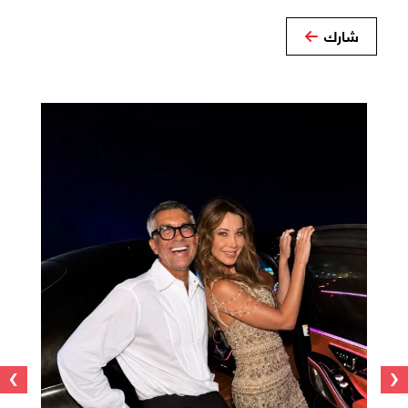
شارك
›
‹