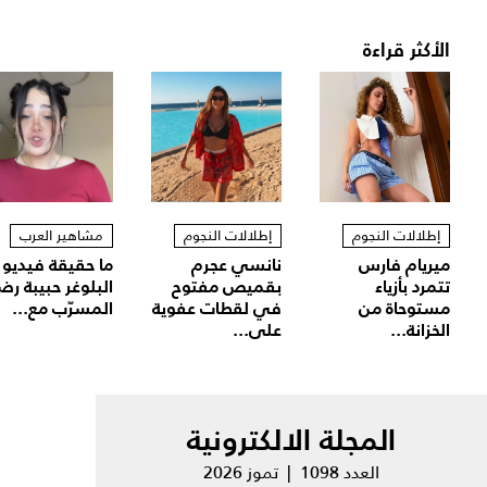
الأكثر قراءة
إطلالات النجوم
إطلالات النجوم
مشاهير العرب
ميريام فارس
نانسي عجرم
ما حقيقة فيديو
تتمرد بأزياء
بقميص مفتوح
البلوغر حبيبة رض
مستوحاة من
في لقطات عفوية
المسرّب مع...
الخزانة...
على...
المجلة الالكترونية
العدد 1098 | تموز 2026