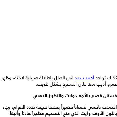
كذلك تواجد
أحمد سعد
في الحفل باطلالة صيفية لافتة، وظهر
عمرو أديب معه على المسرح بشكل طريف.
فستان قصير بالأوف-وايت والتطريز الذهبي
اعتمدت نانسي فستاناً قصيراً بقصة ضيقة تحدد القوام، وجاء
باللون الأوف-وايت الذي منح التصميم مظهراً هادئاً وأنيقاً.