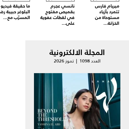
ميريام فارس
نانسي عجرم
ما حقيقة فيديو
تتمرد بأزياء
بقميص مفتوح
البلوغر حبيبة رض
مستوحاة من
في لقطات عفوية
المسرّب مع...
الخزانة...
على...
المجلة الالكترونية
العدد 1098 | تموز 2026