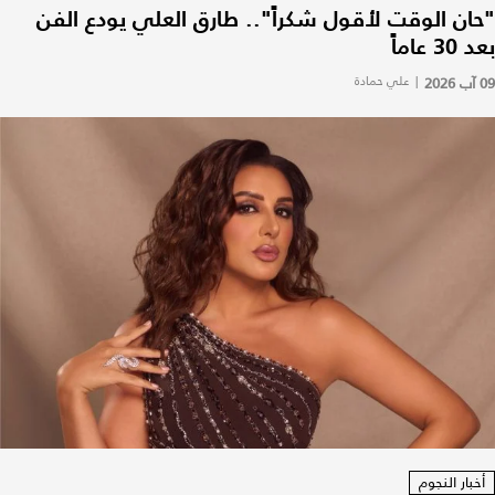
"حان الوقت لأقول شكراً".. طارق العلي يودع الفن
بعد 30 عاماً
09 آب 2026
|
علي حمادة
أخبار النجوم