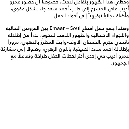
وحظي هذا الظهور بتفاعل لافت، خصوصاً أن حضور عمرو
أديب على المسرح إلى جانب أحمد سعد جاء بشكل عفوي،
وأضاف جانباً ترفيهياً إلى أجواء الحفل.
وهكذا جمع حفل افتتاح Emaar – Soul بين العروض الغنائية
والأجواء الاحتفالية والظهور اللافت للنجوم، بدءاً من إطلالة
نانسي عجرم بالفستان الأوف-وايت المطرز بالذهبي، مروراً
بإطلالة أحمد سعد الصيفية باللون الزهري، وصولاً إلى مشاركة
عمرو أديب في إحدى أكثر لحظات الحفل طرافة وتفاعلاً مع
الجمهور.