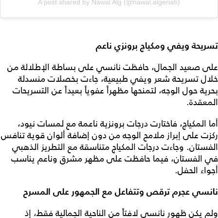
A post shared by Nawal Alg (@nawal.algeria6)
تسريحة ويفي ومكياج برونزي ناعم
على صعيد الجمال، حافظت نانسي على بساطة الإطلالة من
خلال تسريحة شعر ويفي طبيعية، جاءت بخصلات منسدلة
بحرية حول الوجه، لتمنحها مظهراً عفوياً بعيداً عن التسريحات
المعقدة.
أما المكياج، فاختارت درجات برونزية ناعمة مع لمسات نيود،
ركزت على إبراز ملامح الوجه من دون إضافة ألوان قوية تنافس
الفستان. وجاءت درجات المكياج متناسقة مع التطريز الذهبي
في الفستان، فيما حافظت على مظهر مشرق وناعم يناسب
أجواء الحفل.
نانسي عجرم ترقص وتتفاعل مع الجمهور على المسرح
ولم يكن ظهور نانسي لافتاً من الناحية الجمالية فقط، إذ