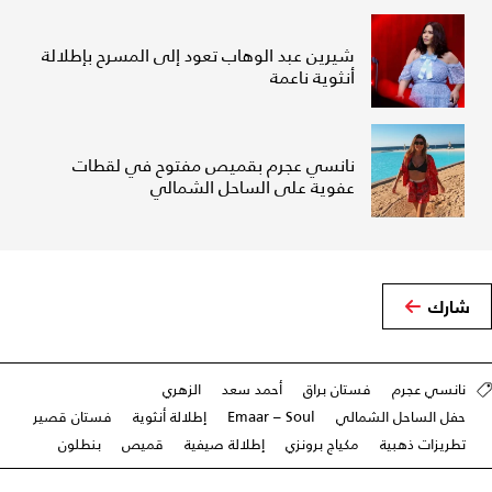
شيرين عبد الوهاب تعود إلى المسرح بإطلالة
أنثوية ناعمة
نانسي عجرم بقميص مفتوح في لقطات
عفوية على الساحل الشمالي
شارك
نانسي عجرم
فستان براق
أحمد سعد
الزهري
حفل الساحل الشمالي
Emaar – Soul
إطلالة أنثوية
فستان قصير
تطريزات ذهبية
مكياج برونزي
إطلالة صيفية
قميص
بنطلون