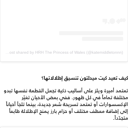
A post shared by HRH The Princess of Wales (@katemiddletonnn)
كيف تعيد كيت ميدلتون تنسيق إطلالاتها؟
تعتمد أميرة ويلز على أساليب ذكية تجعل القطعة نفسها تبدو
مختلفة تماماً في كل ظهور. ففي بعض الأحيان تغيّر
الإكسسوارات أو تعتمد تسريحة شعر جديدة، بينما تلجأ أحياناً
إلى إضافة معطف مختلف أو حزام بارز يمنح الإطلالة طابعاً
متجدّداً.