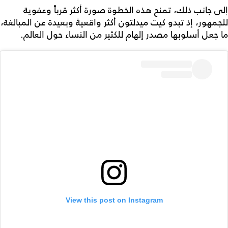
إلى جانب ذلك، تمنح هذه الخطوة صورة أكثر قرباً وعفوية
للجمهور، إذ تبدو كيت ميدلتون أكثر واقعيةً وبعيدة عن المبالغة،
ما جعل أسلوبها مصدر إلهام للكثير من النساء حول العالم.
View this post on Instagram