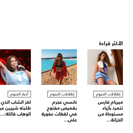
الأكثر قراءة
إطلالات النجوم
إطلالات النجوم
أخبار النجوم
ميريام فارس
نانسي عجرم
لغز الشاب الذي
تتمرد بأزياء
بقميص مفتوح
طلبته شيرين عب
مستوحاة من
في لقطات عفوية
الوهاب قائلة:...
الخزانة...
على...