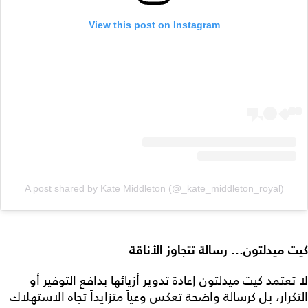
View this post on Instagram
A post shared by Kate Middleton (@_kate_middleton_royal)
كيت ميدلتون… رسالة تتجاوز الأناقة
لا تعتمد كيت ميدلتون إعادة تدوير أزيائها بدافع التوفير أو
التكرار، بل كرسالة واضحة تعكس وعياً متزايداً تجاه الاستهلاك