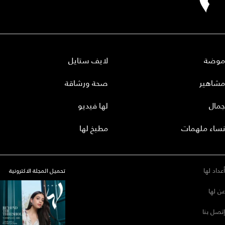
موضة
لايف ستايل
مشاهير
صحة ورشاقة
جمال
لها فيديو
نساء ملهمات
مطبخ لها
أعداد لها
تحميل المجلة الاكترونية
عن لها
إتصل بنا