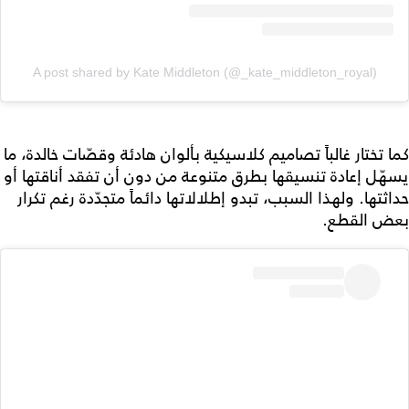
A post shared by Kate Middleton (@_kate_middleton_royal)
كما تختار غالباً تصاميم كلاسيكية بألوان هادئة وقصّات خالدة، ما
يسهّل إعادة تنسيقها بطرق متنوعة من دون أن تفقد أناقتها أو
حداثتها. ولهذا السبب، تبدو إطلالاتها دائماً متجدّدة رغم تكرار
بعض القطع.