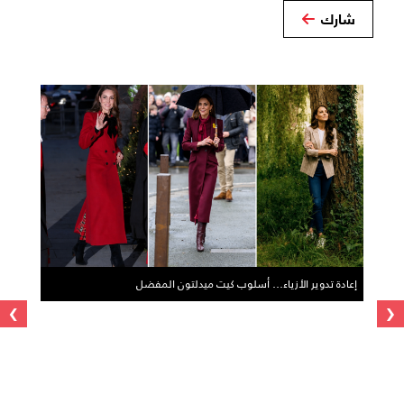
شارك
إعادة تدوير الأزياء… أسلوب كيت ميدلتون المفضل
›
‹