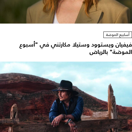
أسابيع الموضة
يفيان ويستوود وستيلا مكارتني في "أسبوع
لموضة" بالرياض