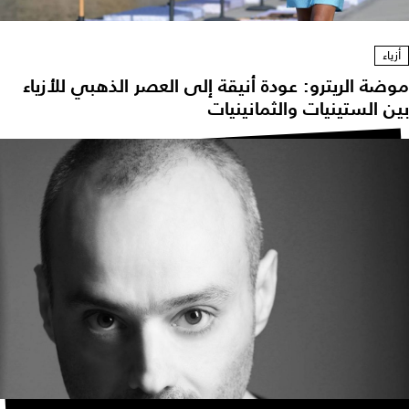
أزياء
وضة الريترو: عودة أنيقة إلى العصر الذهبي للأزياء
ين الستينيات والثمانينيات