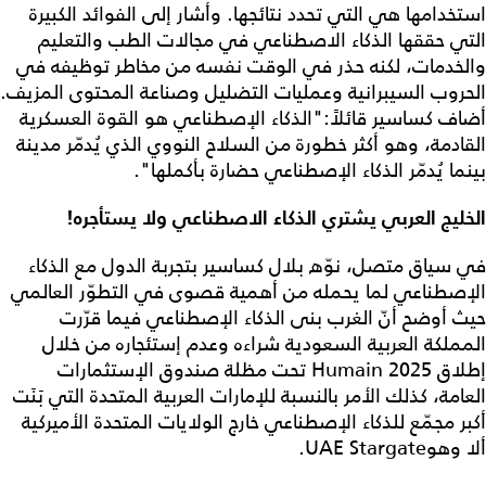
استخدامها هي التي تحدد نتائجها. وأشار إلى الفوائد الكبيرة
التي حققها الذكاء الاصطناعي في مجالات الطب والتعليم
والخدمات، لكنه حذر في الوقت نفسه من مخاطر توظيفه في
الحروب السيبرانية وعمليات التضليل وصناعة المحتوى المزيف.
أضاف كساسير قائلاً:"الذكاء الإصطناعي هو القوة العسكرية
القادمة، وهو أكثر خطورة من السلاح النووي الذي يُدمّر مدينة
بينما يُدمّر الذكاء الإصطناعي حضارة بأكملها".
الخليج العربي يشتري الذكاء الاصطناعي ولا يستأجره!
في سياق متصل، نوّه بلال كساسير بتجربة الدول مع الذكاء
الإصطناعي لما يحمله من أهمية قصوى في التطوّر العالمي
حيث أوضح أنّ الغرب بنى الذكاء الإصطناعي فيما قرّرت
المملكة العربية السعودية شراءه وعدم إستئجاره من خلال
إطلاق Humain 2025 تحت مظلة صندوق الإستثمارات
العامة، كذلك الأمر بالنسبة للإمارات العربية المتحدة التي بَنَت
أكبر مجمّع للذكاء الإصطناعي خارج الولايات المتحدة الأميركية
ألا وهوUAE Stargate.