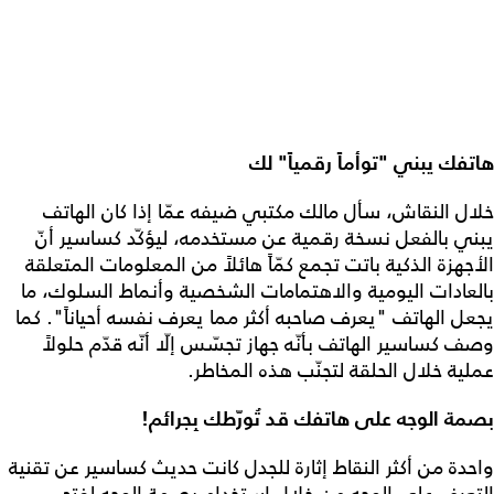
هاتفك يبني "توأماً رقمياً" لك
خلال النقاش، سأل مالك مكتبي ضيفه عمّا إذا كان الهاتف
يبني بالفعل نسخة رقمية عن مستخدمه، ليؤكّد كساسير أنّ
الأجهزة الذكية باتت تجمع كمّاً هائلاً من المعلومات المتعلقة
بالعادات اليومية والاهتمامات الشخصية وأنماط السلوك، ما
يجعل الهاتف "يعرف صاحبه أكثر مما يعرف نفسه أحياناً". كما
وصف كساسير الهاتف بأنّه جهاز تجسّس إلّا أنّه قدّم حلولاً
عملية خلال الحلقة لتجنّب هذه المخاطر.
بصمة الوجه على هاتفك قد تُورّطك بِجرائم!
واحدة من أكثر النقاط إثارة للجدل كانت حديث كساسير عن تقنية
التعرف على الوجه من خلال إستخدام بصمة الوجه لفتح