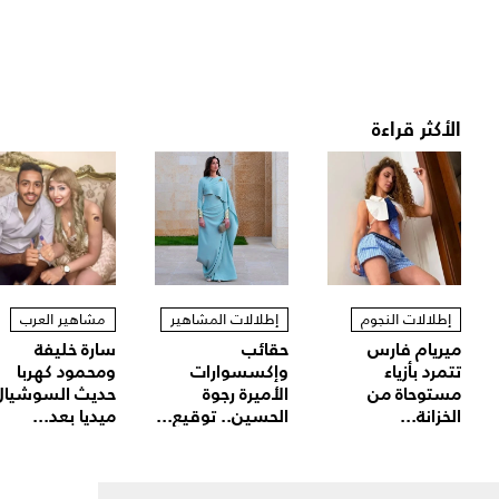
الأكثر قراءة
إطلالات النجوم
إطلالات المشاهير
مشاهير العرب
ميريام فارس
حقائب
سارة خليفة
تتمرد بأزياء
وإكسسوارات
ومحمود كهربا
مستوحاة من
الأميرة رجوة
حديث السوشيال
الخزانة...
الحسين.. توقيع...
ميديا بعد...