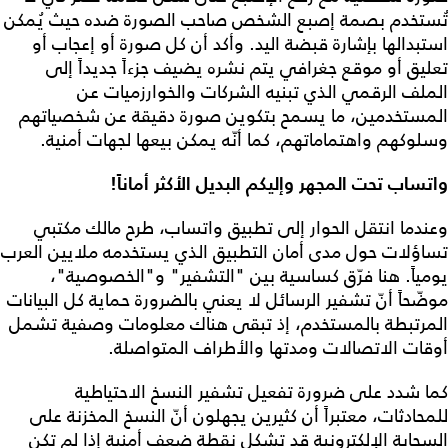
تُستخدم بصمة إصبع الشخص صاحب الصورة ضده حيث يُمكن
استبدالها بإشارة قبضة اليد. وأكد أن كل صورة أو إعجاب أو
تعليق أو موقع جغرافي يتم نشره يضيف جزءاً جديداً إلى
الملف الرقمي الذي تبنيه الشركات والخوارزميات عن
المستخدمين، ما يسمح بتكوين صورة دقيقة عن شخصياتهم
وسلوكهم واهتماماتهم، كما أنّه يمكن بيعها لجهات أمنية.
واتساب تحت المجهر وإليكم البديل الأكثر أماناً!
وعندما انتقل الحوار إلى تطبيق واتساب، طرح مالك مكتبي
تساؤلات حول مدى أمان التطبيق الذي يستخدمه ملايين العرب
يومياً. هنا فرّق كساسية بين "التشفير" و"الخصوصية"،
موضّحاً أنّ تشفير الرسائل لا يعني بالضرورة حماية كل البيانات
المرتبطة بالمستخدم، إذ تبقى هناك معلومات وصفية تشمل
أوقات الاتصالات ومدتها والأطراف المتواصلة.
كما شدد على ضرورة تفعيل تشفير النسخ الاحتياطية
للمحادثات، معتبراً أن كثيرين يجهلون أنّ النسخ المخزنة على
السحابة الإلكترونية قد تشكل نقطة ضعف أمنية إذا لم تكن