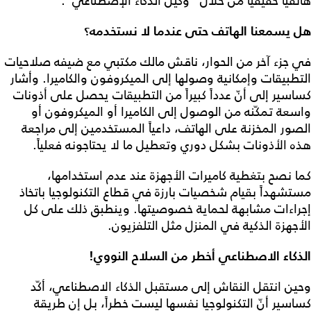
هاتفياً حقيقياً من خلال "وكيل الذكاء الإصطناعي".
هل يسمعنا الهاتف حتى عندما لا نستخدمه؟
في جزء آخر من الحوار، ناقش مالك مكتبي مع ضيفه صلاحيات
التطبيقات وإمكانية وصولها إلى الميكروفون والكاميرا. وأشار
كساسير إلى أنّ عدداً كبيراً من التطبيقات يحصل على أذونات
واسعة تمكّنه من الوصول إلى الكاميرا أو الميكروفون أو
الصور المخزنة على الهاتف، داعياً المستخدمين إلى مراجعة
هذه الأذونات بشكل دوري وتعطيل ما لا يحتاجونه فعلياً.
كما نصح بتغطية كاميرات الأجهزة عند عدم استخدامها،
مستشهداً بقيام شخصيات بارزة في قطاع التكنولوجيا باتخاذ
إجراءات مشابهة لحماية خصوصيتها. وينطبق ذلك على كل
الأجهزة الذكية في المنزل مثل التلفزيون.
الذكاء الاصطناعي أخطر من السلاح النووي!
وحين انتقل النقاش إلى مستقبل الذكاء الاصطناعي، أكّد
كساسير أنّ التكنولوجيا نفسها ليست خطراً، بل إن طريقة