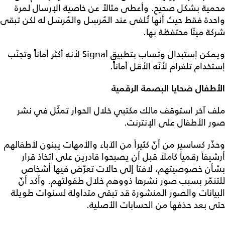
محمية بشكل صحيح. وأعطى مثالاً عن خاصية الإرسال لمرة
واحدة فقط حيث أنها تُلغى عند المُرسِل والمُرسَل له لكن تبقى
شركة ميتّا محتفظة بها.
ويمكن إستبدال وتساب بتطبيق Signal لأنه أكثر أماناً وتجنّب
إستخدام تلغرام لأنّه الأقل أماناً.
الأطفال ضحايا البصمة الرقمية
ملف آخر استوقف مالك مكتبي خلال الحوار تمثّل في نشر
صور الأطفال على الإنترنت.
وحذّر كساسير من أنّ كثيراً من الآباء والأمهات يبنون لأطفالهم
أرشيفاً رقمياً كاملاً قبل أن يصبحوا قادرين على اتخاذ قرار
بشأن خصوصيتهم، لافتاً إلى حالات تعرّض فيها أشخاص
للتنمّر بسبب صور نشرها ذووهم خلال طفولتهم. وأكد أنّ
البيانات والصور المنشورة قد تبقى متداولة لسنوات طويلة
حتى بعد حذفها من الحسابات الأصلية.