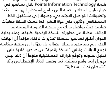
شركة Points Information Technology بلال كساسير في
حوار تناول المخاطر الخفية التي ترافق استخدام الهواتف الذكية
وتطبيقات التواصل الاجتماعي، وصولاً إلى مستقبل الذكاء
الاصطناعي وتأثيره على حياة البشر. كما حملت الحلقة مفاجآت
صادمة حيث تواصل مالك مع نسخته الصوتية الرقمية عبر
الهاتف، فضلاً عن محاورته النسخة الرقمية لضيفه. ومنذ بداية
الحوار، أطلق كساسير سلسلة تحذيرات لافتة، مؤكداً أنّ الهاتف
الذكي لم يعد مجرد وسيلة اتصال، بل تحوّل إلى منصة متكاملة
تجمع البيانات وتبني "نسخة رقمية" عن صاحبها قادرة على
تحليل سلوكه وتوقّع قراراته المستقبلية منوّهاً أنّ ذلك ليس
تهويل إنما واقع نعيشه. كما وصف الذكاء الإصطناعي بأنّه
"شيطان تحت السيطرة".