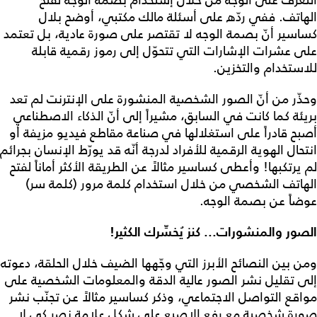
الهاتف. ففي ردّه على أسئلة مالك مكتبي، أوضح بلال
كساسير أنّ بصمة الوجه لا تقتصر على صورة عادية، بل تعتمد
على عشرات الإشارات التي تتحوّل إلى رموز رقمية قابلة
للاستخدام والتخزين.
وحذّر من أنّ الصور الشخصية المنشورة على الإنترنت لم تعد
بريئة كما كانت في السابق، مشيراً إلى أنّ الذكاء الاصطناعي
أصبح قادراً على استغلالها في صناعة مقاطع فيديو مزيفة أو
انتحال الهوية الرقمية للأفراد لدرجة أنّه قد يورّط الإنسان بجرائم
لم يرتكبها! وأعطى كساسير مثالاً عن الطريقة الأكثر أماناً لفتح
الهاتف الشخصي من خلال استخدام كلمة مرور (كلمة سر)
عوضاً عن بصمة الوجه.
الصور والمنشورات... كنز يُخسِّرك الكثير!
ومن بين النصائح الأبرز التي وجّهها الضيف خلال الحلقة، دعوته
إلى تقليل نشر الصور عالية الدقة والمعلومات الشخصية على
مواقع التواصل الاجتماعي، وذكر كساسير مثالاً عن تجنّب نشر
صورة شخصية مع رفع الإصبع على شكل علامة نصر كي لا