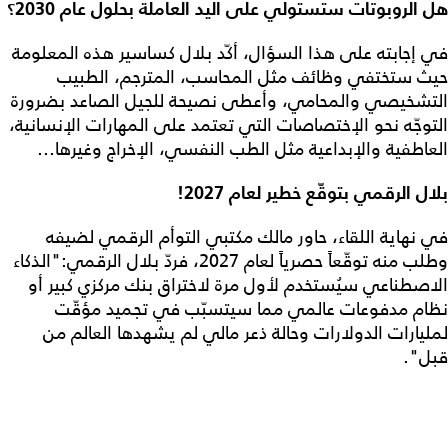
هل الروبوتات ستستولي على اليد العاملة بحلول عام 2030؟
في إجابته على هذا السؤال، أكّد بلال كساسير هذه المعلومة
حيث ستختفي وظائف مثل المحاسب، المترجم، الطبيب
التشخيصي والمحامي، وأعطى نصيحة للجيل الصاعد بضرورة
التوجّه نحو الإختصاصات التي تعتمد على المهارات الإنسانية،
العاطفية والإبداعية مثل الطب النفسي، الإخراج وغيرها...
بلال الرقمي بتوقّع خطير لعام 2027!
في نهاية اللقاء، حاور مالك مكتبي التوأم الرقمي لضيفه
وطلب منه توقّعاً حصرياً لعام 2027، فردّ بلال الرقمي:"الذكاء
الاصطناعي سيُستخدم لأول مرة لاختراق بنك مركزي كبير أو
نظام مدفوعات عالمي مما سيتسبّب في تجميد مؤقّت
لمليارات الدولارات وحالة ذعر مالي لم يشهدها العالم من
قبل".