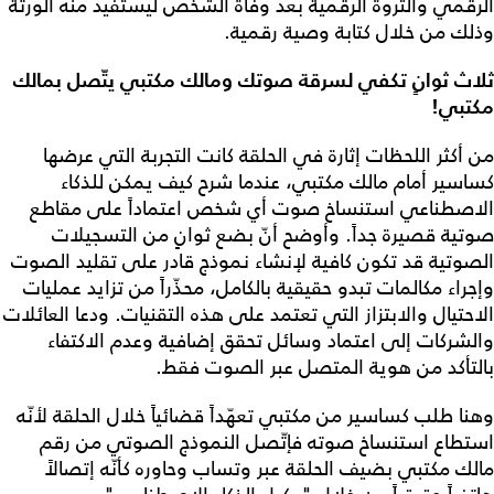
الرقمي والثروة الرقمية بعد وفاة الشخص ليستفيد منه الورثة
وذلك من خلال كتابة وصية رقمية.
ثلاث ثوانٍ تكفي لسرقة صوتك ومالك مكتبي يتّصل بمالك
مكتبي!
من أكثر اللحظات إثارة في الحلقة كانت التجربة التي عرضها
كساسير أمام مالك مكتبي، عندما شرح كيف يمكن للذكاء
الاصطناعي استنساخ صوت أي شخص اعتماداً على مقاطع
صوتية قصيرة جداً. وأوضح أنّ بضع ثوانٍ من التسجيلات
الصوتية قد تكون كافية لإنشاء نموذج قادر على تقليد الصوت
وإجراء مكالمات تبدو حقيقية بالكامل، محذّراً من تزايد عمليات
الاحتيال والابتزاز التي تعتمد على هذه التقنيات. ودعا العائلات
والشركات إلى اعتماد وسائل تحقق إضافية وعدم الاكتفاء
بالتأكد من هوية المتصل عبر الصوت فقط.
وهنا طلب كساسير من مكتبي تعهّداً قضائياً خلال الحلقة لأنّه
استطاع استنساخ صوته فإتّصل النموذج الصوتي من رقم
مالك مكتبي بضيف الحلقة عبر وتساب وحاوره كأنّه إتصالاً