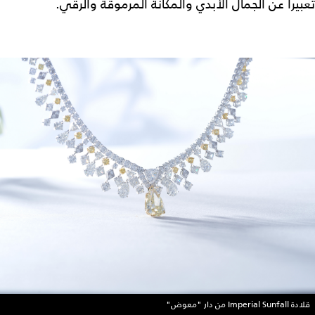
تعبيراً عن الجمال الأبدي والمكانة المرموقة والرقي.
قلادة Imperial Sunfall من دار "معوض"