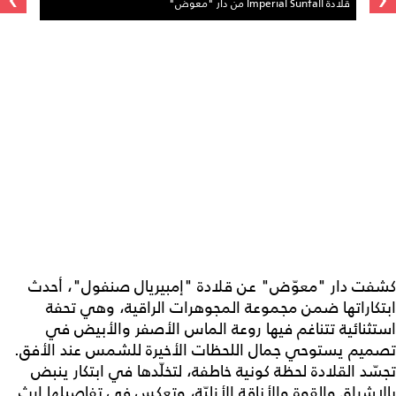
قلادة Imperial Sunfall من دار "معوض"
كشفت دار "معوّض" عن قلادة "إمبيريال صنفول"، أحدث
ابتكاراتها ضمن مجموعة المجوهرات الراقية، وهي تحفة
استثنائية تتناغم فيها روعة الماس الأصفر والأبيض في
تصميم يستوحي جمال اللحظات الأخيرة للشمس عند الأفق.
تجسّد القلادة لحظة كونية خاطفة، لتخلّدها في ابتكار ينبض
بالإشراق والقوة والأناقة الأزليّة، وتعكس في تفاصيلها إرث