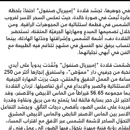
في جوهرها، تجسّد قلادة "إمبيريال صنفول" احتفاءً بلحظة
عابرة تُبعث في صورة خالدة، حيث تعكس السحر الآسر لغروب
الشمس في قطعة استثنائية من المجوهرات الراقية. ومن
خلال تصميمها المبدع ومهارتها الحِرفيّة المتقنة، تستحضر
القلادة دفء أشعة الشمس وإشراقتها وحدّتها الهادئة، بينما
تنساب برفق نحو الغسق في مشهدٍ تتناغم فيه الطبيعة مع
الفن في أبهى تجلياتهما.
صُمّمت قلادة "إمبيريال صنفول" ونُفّذت يدوياً على أيدي
نخبة من حِرفيي دار "معوّض"، واستغرق إنجازها أكثر من 250
ساعة من العمل الدقيق والمتقن، حيث برزت المهارة الحِرفية
الاستثنائية والصبر والإبداع في أدق تفاصيلها. تزدان القلادة
بما مجموعه 56.65 قيراطاً من الماس الأبيض والأصفر، وقد
اختير كل حجر بعناية فائقة لما يتمتع به من بريق ونقاوة وقدرة
فريدة على عكس الضوء بأقصى درجات التألق. ويجسّد التفاعل
الآسر بين الماس الأصفر النابض والماس الأبيض المشرق
التحوّل الساحر لأشعة الشمس عبر الأفق مع اقتراب المساء،
ليقدّم رؤية فنية مبهرة يتحوّل فيها الضوء إلى عملٍ فني لا