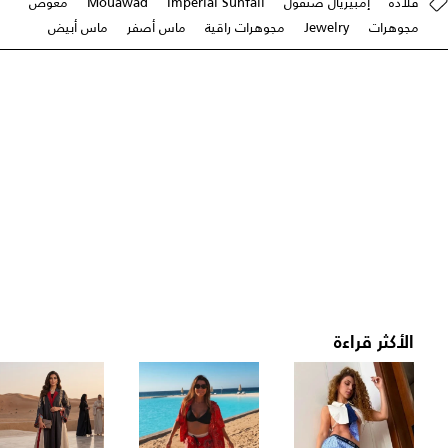
قلادة
إمبيريال صنفول
Imperial Sunfall
Mouawad
معوّض
مجوهرات
Jewelry
مجوهرات راقية
ماس أصفر
ماس أبيض
الأكثر قراءة