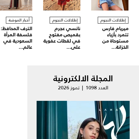
إطلالات النجوم
إطلالات النجوم
أخبار الموضة
ميريام فارس
نانسي عجرم
الترف المحافظ:
تتمرد بأزياء
بقميص مفتوح
فلسفة المرأة
مستوحاة من
في لقطات عفوية
السعودية في
الخزانة...
على...
عالم...
المجلة الالكترونية
العدد 1098 | تموز 2026