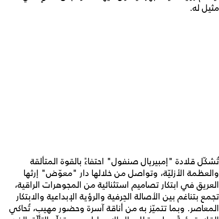
مثيل له.
تُشكّل قلادة "إمبيريال صنفول" احتفاءً بالقوة المتألقة
والعظمة الأزليّة، وتواصل من خلالها دار "معوّض" إرثها
العريق في ابتكار تصاميم استثنائية من المجوهرات الراقية،
تجمع بتناغم بين الأصالة الحِرفية والرؤية الإبداعية والابتكار
المعاصر. وبما تتميّز به من أناقة آسرة وحضور مهيب، تُحاكي