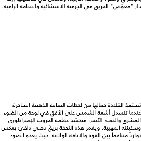
دار "معوّض" العريق في الحِرفية الاستثنائية والفخامة الراقية.
تستمدّ القلادة جمالها من لحظات الساعة الذهبية الساحرة،
عندما تنسدل أشعة الشمس على الأفق في لوحة من الضوء
المشرق والدفء الآسر، فتجسّد عظمة الغروب الإمبراطوري
وسكينته المهيبة. ويغمر هذه التحفة بريقٌ ذهبي دافئ يعكس
توازناً متناغماً بين القوة والأناقة الواثقة، حيث يغدو الضوء