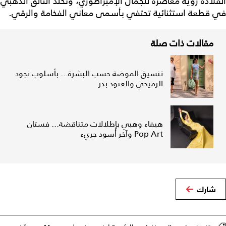
القلادة رؤيةً معاصرة للجمال الإمبراطوري، وتخلّد التألّق الذهبي
في قطعة استثنائية تحتفي بأسمى معاني الفخامة والرقي.
مقالات ذات صلة
تنسيق الموضة حسب البشرة... بأسلوب نجود
الرميحي والعنود بدر
هيفاء وهبي بإطلالات متناقضة... فستان
Pop Art وآخر أسود جريء
شارك