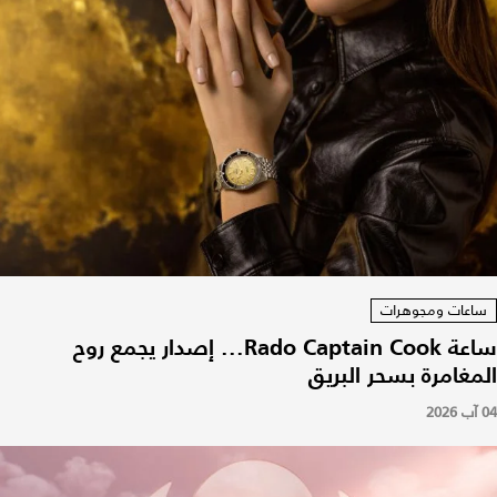
ساعات ومجوهرات
ساعة Rado Captain Cook... إصدار يجمع روح
المغامرة بسحر البريق
04 آب 2026