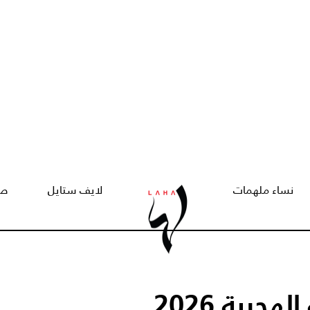
نساء ملهمات
لايف ستايل
صح
رية 2026