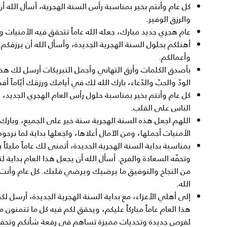
كل عام وأنتم بخير بمناسبة رأس السنة الهجرية، أسأل الله أن
والرزق الوفير.
عام هجري جديد مبارك، جعله الله عاماً تتحقق فيه الأمنيات وت
أهنئكم بحلول السنة الهجرية الجديدة، وأسأل الله أن يرزقكم
وأعمالكم.
بأصدق الكلمات وأرق التهاني وأجمل التبريكات أرسل لك هذه 
الودّ والحبّ والدّعاء، بارك الله لك في أيامك ورزقك أيّاماً أ
كل عام وأنتم بخير بمناسبة حلول رأس العام الهجري الجديد، وأ
الناس على القلب.
اللهم اجعل هذه السنة الهجرية سنة خير على الجميع، وبارك ل
الأمنيات أجملها، ومن الآمال أعلاها، واجعلها بداية لما نرجو
بمناسبة بداية السنة الهجرية الجديدة، أتمنى لك عاماً مليئاً ب
وتحفّه السعادة والفرح. أسأل الله أن يجعل هذا العام بداي
من النجاح والتوفيق ما يرضيك ويرضي قلبك. كل عام وأنت
الله.
إلى أهلي الأعزاء، مع بداية السنة الهجرية الجديدة، أرسل ل
هذا العام عاماً مباركاً عليكم، ويحقق لكم فيه كل ما تتمنون
لفرص جديدة وتحديات مميزة تساهم في رفعة شأنكم وتحقيق 