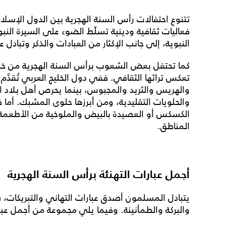
تتنوع ا
حتفالات رأس السنة الهجرية
بين الدول الإسلام
فعاليات ثقافية ودينية تسلّط الضوء على السيرة النب
النبوية، إلى جانب الإكثار من العبادات والذكر وتبادل عب
كما تحتفل بعض الشعوب برأس السنة الهجرية من خلا
تعكس تراثها الثقافي. ففي دول الخليج العربي تُقدَّ
والهريس والثريد والمجبوس، بينما يحرص أهل بلاد ا
والحلويات التقليدية، ومن أبرزها حلوى المشبك. أما 
الكسكس أو العصيدة بالبيض والملوخية من الأطعمة
المناطق.
أجمل عبارات التهنئة برأس السنة الهجرية
يتبادل المسلمون أصدق عبارات التهاني والتبريكات، سائل
والبركة والطمأنينة. وفيما يلي مجموعة من أجمل
عبا