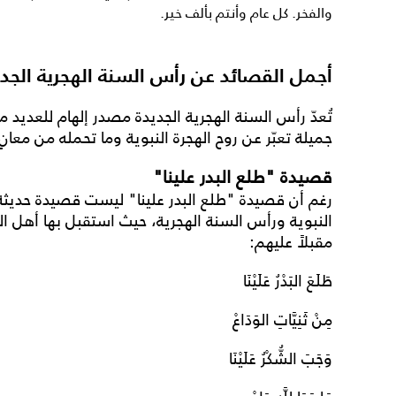
والفخر. كل عام وأنتم بألف خير.
أجمل القصائد عن رأس السنة الهجرية الجدي
تُعدّ
رأس السنة الهجرية الجديدة
مصدر إلهام للعديد م
جميلة تعبّر عن روح الهجرة النبوية وما تحمله من معا
قصيدة "طلع البدر علينا"
رغم أن قصيدة "طلع البدر علينا" ليست قصيدة حديثة، إ
النبوية و
رأس السنة الهجرية
، حيث استقبل بها أهل الم
مقبلاً عليهم:
طَلَعَ البَدْرُ عَلَيْنَا
مِنْ ثَنِيَّاتِ الوَدَاعْ
وَجَبَ الشُّكْرُ عَلَيْنَا