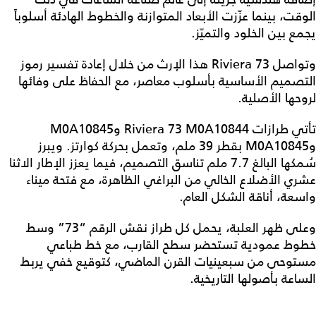
الوقت، بينما عزّزت الأبعاد المتوازنة والخطوط الهادئة أسلوباً
يجمع بين الخلود والتميّز.
وتواصل Riviera 73 هذا الإرث من خلال إعادة تفسير رموز
التصميم الأساسية بأسلوب معاصر، مع الحفاظ على وفائها
لروحها الأصلية.
تأتي طرازات Riviera 73 M0A10844 وM0A10845
وM0A10845 بقطر 39 ملم، وتعمل بحركة كوارتز. ويبرز
سُمكها البالغ 7.7 ملم تناسق التصميم، فيما يعزز الإطار الاثنا
عشري الأضلاع الخالي من البراغي الظاهرة، مع فتحة ميناء
واسعة، أناقة الشكل العام.
وعلى ظهر العلبة، يحمل كل طراز نقش الرقم “73” وسط
خطوط عمودية تستحضر سطح القارب، مع خط طباعي
مستوحى من سبعينيات القرن الماضي، كتوقيع خفي يربط
الساعة بأصولها التاريخية.