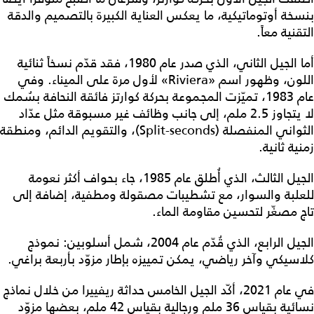
بنسخة أوتوماتيكية، ما يعكس العناية الكبيرة بالتصميم والدقة
التقنية معاً.
أما الجيل الثاني، الذي صدر عام 1980، فقد قدّم نسخاً ثنائية
اللون، وظهور اسم «Riviera» لأول مرة على الميناء. وفي
عام 1983، تميّزت المجموعة بحركة كوارتز فائقة النحافة بسُمك
لا يتجاوز 2.5 ملم، إلى جانب وظائف غير مسبوقة مثل عدّاد
الثواني المنفصلة (Split-seconds)، والتقويم الدائم، ومنطقة
زمنية ثانية.
الجيل الثالث، الذي أُطلق عام 1985، جاء بحواف أكثر نعومة
للعلبة والسوار، مع تشطيبات مصقولة ومطفية، إضافة إلى
تاج مصغّر لتحسين مقاومة الماء.
الجيل الرابع، الذي قُدّم عام 2004، شمل أسلوبين: نموذج
كلاسيكي وآخر رياضي، يمكن تمييزه بإطار مزوّد بأربعة براغي.
في عام 2021، أكّد الجيل الخامس حداثة ريفييرا من خلال نماذج
نسائية بقياس 36 ملم ورجالية بقياس 42 ملم، بعضها مزوّد