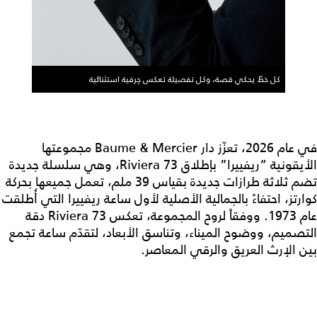
كل خطّ يحكي قصة، وكل تفصيلة تعكس حِرفية استثنائية
في عام 2026، تعزّز دار Baume & Mercier مجموعتها
الأيقونية “ريفييرا” بإطلاق Riviera 73، وهي سلسلة جديدة
تضم ثلاثة طرازات جديدة بقياس 39 ملم، تعمل جميعها بحركة
كوارتز، احتفاءً بالجمالية الأصلية لأول ساعة ريفييرا التي أُطلقت
عام 1973. ووفقاً لروح المجموعة، تعكس Riviera 73 دقة
التصميم، ووضوح الميناء، وتناسق الأبعاد، لتقدّم ساعة تجمع
بين الإرث العريق والرقي المعاصر.