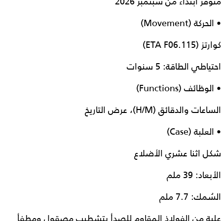
متوفر ابتداءً من سبتمبر 2026
• الحركة (Movement)
كوارتز (ETA F06.115)
احتياطي الطاقة: 5 سنوات
• الوظائف (Functions)
الساعات والدقائق (H/M)، عرض التاريخ
• العلبة (Case)
شكل اثنا عشري الأضلاع
الأبعاد: 39 ملم
السُمك: 7.7 ملم
علبة من الفولاذ المقاوم للصدأ بتشطيب مصقول ومطفأ