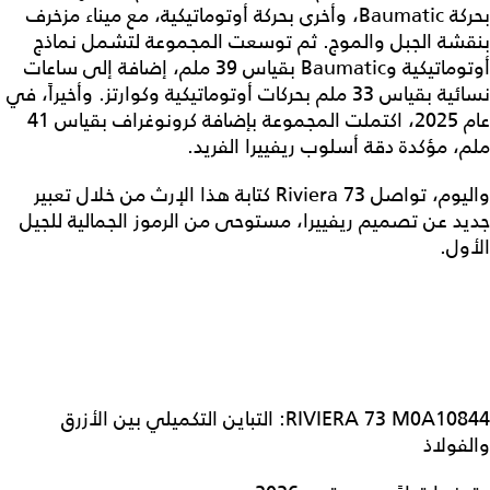
بحركة Baumatic، وأخرى بحركة أوتوماتيكية، مع ميناء مزخرف
بنقشة الجبل والموج. ثم توسعت المجموعة لتشمل نماذج
أوتوماتيكية وBaumatic بقياس 39 ملم، إضافة إلى ساعات
نسائية بقياس 33 ملم بحركات أوتوماتيكية وكوارتز. وأخيراً، في
عام 2025، اكتملت المجموعة بإضافة كرونوغراف بقياس 41
ملم، مؤكدة دقة أسلوب ريفييرا الفريد.
واليوم، تواصل Riviera 73 كتابة هذا الإرث من خلال تعبير
جديد عن تصميم ريفييرا، مستوحى من الرموز الجمالية للجيل
الأول.
RIVIERA 73 M0A10844: التباين التكميلي بين الأزرق
والفولاذ