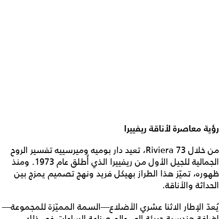
رؤية معاصرة لأناقة ريفييرا
من خلال Riviera 73، تعيد دار بوميه وميرسييه تفسير الروح
الجمالية للجيل الأول من ريفييرا الذي أُطلق عام 1973. ومنذ
ظهوره، تميّز هذا الطراز بهيكل فريد ونهج تصميم يمزج بين
الحداثة والأناقة.
يُعدّ الإطار الاثنا عشري الأضلاع—السمة المميّزة للمجموعة—
إضافة هندسية جريئة إلى عالم صناعة الساعات في ذلك