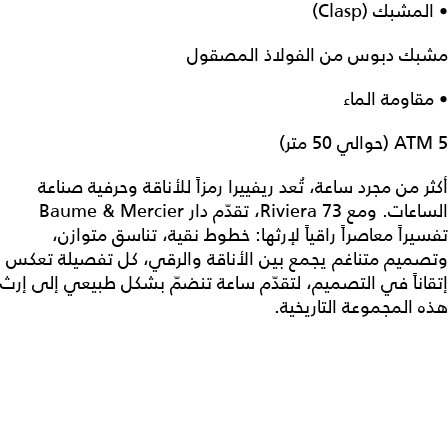
• المشبك (Clasp)
مشبك دبوس من الفولاذ المصقول
• مقاومة الماء
5 ATM (حوالي 50 متر)
أكثر من مجرد ساعة، تُعد ريفييرا رمزاً للأناقة وحرفية صناعة
الساعات. ومع Riviera 73، تقدّم دار Baume & Mercier
تفسيراً معاصراً راقياً لإرثها: خطوط نقية، تناسق متوازن،
وتصميم متناغم يجمع بين الأناقة والرقي، كل تفصيلة تعكس
إتقاناً في التصميم، لتقدّم ساعة تنضمّ بشكل طبيعي إلى إرث
هذه المجموعة التاريخية.