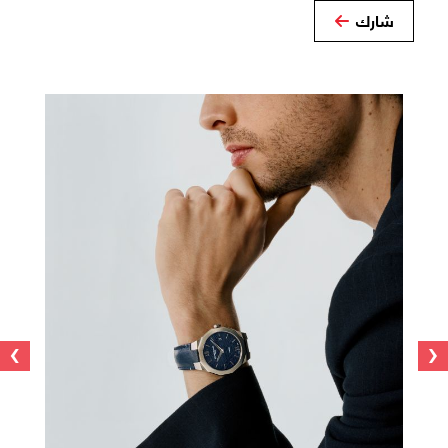
شارك
›
‹