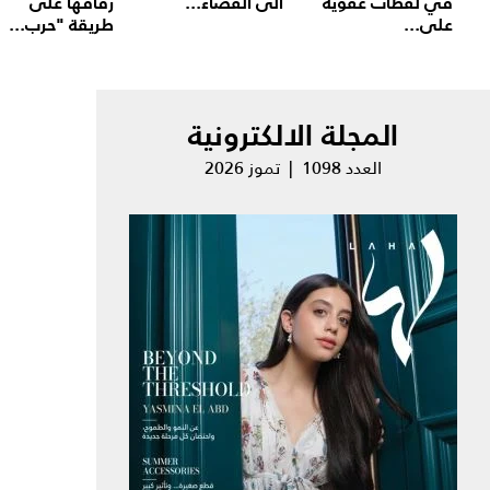
في لقطات عفوية
الى القضاء...
زفافها على
على...
طريقة "حرب...
المجلة الالكترونية
العدد 1098 | تموز 2026