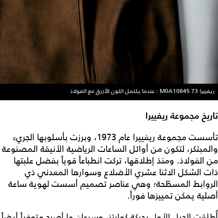
ريفييرا 73 M0A10845 : عندما يكتمل اللون الأزرق مع الفولاذ
تاريخ مجموعة ريفييرا
تأسست مجموعة ريفييرا عام 1973، وبرزت بأسلوبها الجريء
والمبتكر، لتكون من أوائل الساعات الرياضية الأنيقة المصنوعة
من الفولاذ. ومنذ إطلاقها، تركت انطباعاً قوياً بفضل علبتها
ذات الشكل الاثنا عشري الأضلاع وسوارها المعدني ذي
الروابط المسطّحة؛ وهي عناصر تصميم أسست لهوية ساعة
أصلية يمكن تمييزها فوراً.
أُطلقت الجيل الأول بحركة كوارتز، وسرعان ما أصبح متوفراً أيضاً