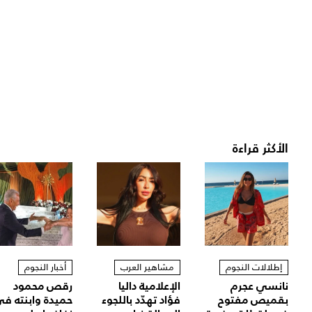
الأكثر قراءة
إطلالات النجوم
مشاهير العرب
أخبار النجوم
نانسي عجرم
الإعلامية داليا
رقص محمود
بقميص مفتوح
فؤاد تهدّد باللجوء
حميدة وابنته ف