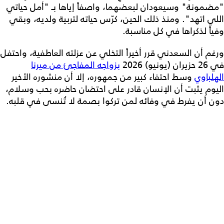
"مضمونة" وسيعودان لبعضهما، واصفاً إياها بـ "أمل حياتي
اللي اتهد". ومنذ ذلك الحين، كرّس حياته لتربية ولديه، وبقي
وفياً لذكراها في كل مناسبة.
ورغم أن السعدني قرر أخيراً التخلي عن عزلته العاطفية، واحتفل
في 26 حزيران (يونيو) 2026
بزواجه المفاجئ من ميرنا
الهلباوي
وسط احتفاء كبير من جمهوره، إلا أن منشوره الأخير
اليوم يثبت أن الإنسان قادر على احتضان حاضره بحب وسلام،
دون أن يفرط في وفائه لمن تركوا بصمة لا تُنسى في قلبه.