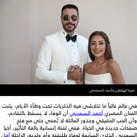
ميرنا الهلباوي وأحمد السعدني.
في عالم غالباً ما تتلاشى فيه الذكريات تحت وطأة الأيام، يثبت
الفنان المصري
أحمد السعدني
أن الوفاء لا يسقط بالتقادم،
وأن الحب الحقيقي وجذور العائلة لا تُمحى حتى مع فتح
صفحات جديدة في الحياة. ففي لفتة إنسانية بالغة التأثير، أحيا
السعدني الذكرى السابعة لوفاة طليقته وأم ولديه، الراحلة
أمل