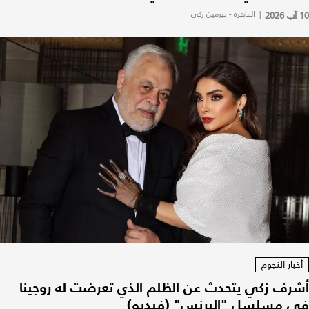
10 آب 2026
|
القاهرة - نيرمين زكي
أخبار النجوم
أشرف زكي يتحدث عن الظلم الذي تعرضت له روجينا
في مسلسل "البرنس" (فيديو)