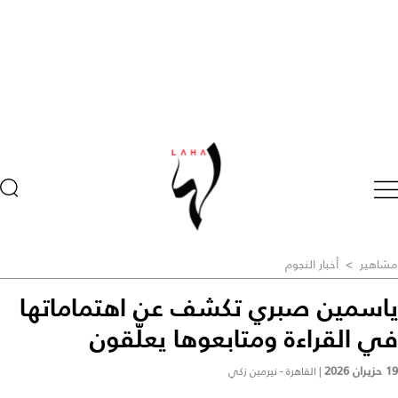
مشاهير
>
أخبار النجوم
ياسمين صبري تكشف عن اهتماماتها
في القراءة ومتابعوها يعلّقون
19 حزيران 2026
|
القاهرة - نيرمين زكي