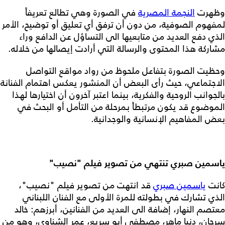
وظهرت
النجمة المصرية
في الصورة وهي تطالع تعريفاً
لمفهوم الصوفية، من دون أن ترفق أي تعليق أو توضيح، الأمر
الذي دفع العديد من متابعيها الى التساؤل عن الدافع وراء
مشاركة هذا المحتوى والرسالة التي أرادت إيصالها من خلاله.
وحظيت الصورة بتفاعل ملحوظ من رواد مواقع التواصل
الاجتماعي، حيث رأى البعض أن المنشور يعكس اهتمام الفنانة
بالجوانب الروحية والفكرية، بينما اعتبر آخرون أن اختيارها لهذا
الموضوع قد يكون مرتبطاً بمرحلة من التأمل أو البحث في
بعض المفاهيم الإنسانية والوجدانية.
ياسمين صبري تنتهي من تصوير فيلم "نصيب"
كانت
ياسمين صبري
قد انتهت من تصوير فيلم "نصيب"،
الذي تشارك في بطولته للمرة الأولى مع الفنان اللبناني
معتصم النهار، إضافة الى العديد من الفنانين، أبرزهم: خالد
سرحان، دنيا ماهر، مصطفى أبو سريع، عمر الشناوي، وهو من