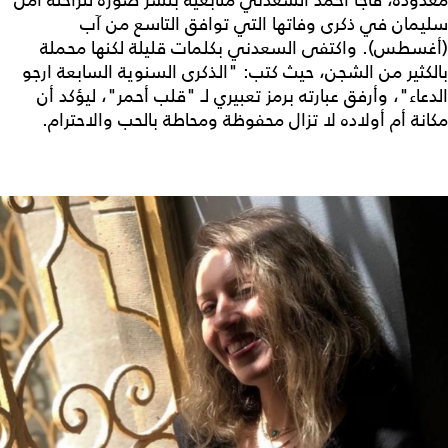
معدودة، فاجأ أحمد السعدني متابعيه بنشر صورة للراحلة أمل
سليمان في ذكرى وفاتها التي توافق التاسع من آب
(أغسطس). واكتفى السعدني بكلمات قليلة لكنها محملة
بالكثير من الشجن، حيث كتب: "الذكرى السنوية السابعة ارجو
الدعاء"، وأرفق عبارته برمز تعبيري لـ "قلب أحمر"، ليؤكد أن
مكانة أم أولاده لا تزال محفوظة ومحاطة بالحب والاحترام.