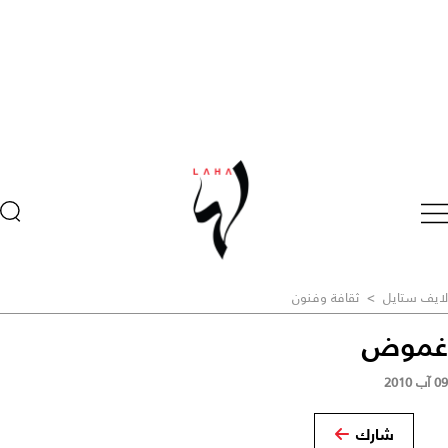
لايف ستايل
>
ثقافة وفنون
غموض
09 آب 2010
شارك