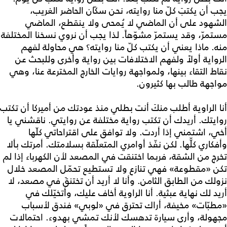
يجب أن يكتبَ كلّ منا روايته، نحن سكّان الحاضر الغريب،
الشهود على أن الماضي لا يُمحى ولا ينقطع، الماضي
مستمرّ، وقد يستمرّ مشوّهاً. لذا يجب أن نروي نسخنا المختلفة
منه. ماذا يعني أن يكتب كلّ منا روايته؟ هي محاولة لفهم
الرواية أولاً ولفهم الاختلافات بين رواية وأخرى وللبحث عن
نقاط التقاء بينها، ولمواجهة روايات الخارج المخترعة عنا، وهي
مواجهة طالب بها كثيرون.
أنا الراوية أطلب منكَ أنت بطلي منذ عودتك من أميركا أن تكتب
روايتك. أريدك أن تكتب رواية مختلفة عن روايتي. ناقشني يا
أخي، اشتمني إذا أردت. ولا توافق على اقتراحاتي كلّها
وأفكاري كلّّها. لكن نفّذ أوامري المتعلّقة بسلامتك. أمرتك بألا
تخرج من الشقة، فربما اختنقت في المصعد لأن الكهرباء إذا لم
تكن «مقطوعة» فهي تنازع ولا تستطيع تحمّل المصعد خلال
نزولك من الطابق الثامن. وأنا لا أريد أن تختنقَ في مصعد، لا
أريد لك نهاية عبثية. أنا الراوية أخاف عليك، وأتخيّلك في
«مطبّات» مخيفة، أراك تحترق في «لوبي» فندق لأسباب
مجهولة، وأرى سيارة تدهسك لأنك تمشي بهدوء. احتمالات