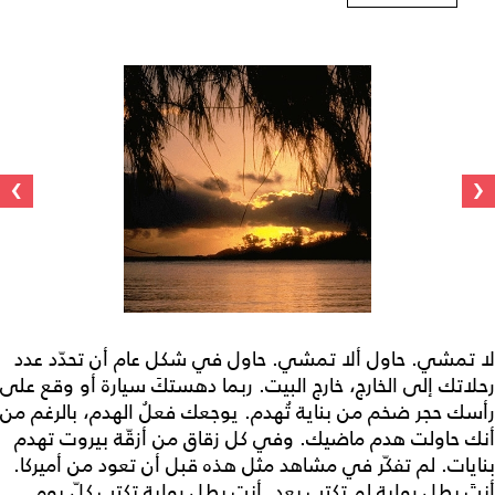
›
‹
لا تمشي. حاول ألا تمشي. حاول في شكل عام أن تحدّد عدد
رحلاتك إلى الخارج، خارج البيت. ربما دهستكَ سيارة أو وقع على
رأسك حجر ضخم من بناية تُهدم. يوجعك فعلُ الهدم، بالرغم من
أنك حاولت هدم ماضيك. وفي كل زقاق من أزقّة بيروت تهدم
بنايات. لم تفكّر في مشاهد مثل هذه قبل أن تعود من أميركا.
أنتَ بطل رواية لم تكتب بعد. أنت بطل رواية تكتب كلّ يوم.