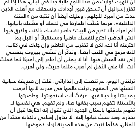
أن تنهيك كوارث من هذا النوع عالية جداً في لبنان، هذا إذا لم
تقرّر إسرائيل أن تسحق قبور أجدادك وتسحقك مع أهلك الذين
عدت من أميركا لأجلهم. وعليك أيضاً أن تنتبه من «الفتنة
الداخلية»، فربما شكّت أظفارها في لحمك أو عضّتك بأنيابها.
ألم آمرك بألا تخرج من البيت؟ حاصر نفسك بالكتب واغرق فيها.
انسَ الحاضر، اخترع لنفسك ماضياً ومستقبلاً أو اقبل بما
اخترعته أنا لك، لكن لا تقترب من الحاضر وإن جاءك في كتاب،
لأنه مزعج في الكتب أيضاً. وتذكّر أن تعلّقي ببيروت يدفعني
إلى نقد العيش فيها. أنا لا يمكن أن أهاجر إلى أميركا كما فعلتَ
أنت. أنا على الأقل لم أهرب مثلما هربتَ، ولن أهرب.
تركتني اليوم، لم تنصت إلى إنذاراتي. قلت إن صديقة سبانية
التقيتَها في المقهى تركت عالمها في مدريد لأنها أُغرمت
بمدينتنا وبالحياة فيها. عرفتُ أنك استجوبتها، وحاصرتها
بالأسئلة لتفهم سبب بقائها هنا، ولم تفهم. هي نفسها لا
تفهم علاقتها بالمكان الجديد الذي تقول إنه اختارها قبل أن
تختاره. وقد نقلتْ حياتها إليه. لا تحاول إقناعي بالكتابة مجدّداً عن
المكان، فكلّما كتبت عن هذه المدينة ازداد غموضها.