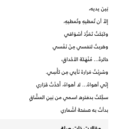
بَينَ يديه،
إِلاّ أن تُعطيهِ وتُعطيهِ،
وكَبَحْتُ تَمَرُّدَ أشوَاقي
وهَربتُ لنفسي مِنْ نَفْسي
حائرةً... مُنْهَكَةَ الأحْداقِ،
وشرِبْتُ مَرارةَ نَأيي مِن كَأْسِي.
إِنّي أهواهُ... لا أهواهُ، أَخذْتُ قَرَاري
سجَّلتُ بدفترِه اسمي من بَينِ العشَّاقِ
بدأتُ به صفحةَ أشْعاري
مقالات ذات صلة