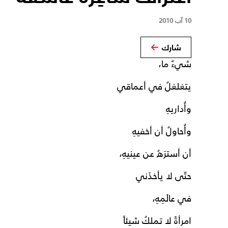
10 آب 2010
شارك
شيءٌ ما،
يتغلغلُ في أعماقي
وأُداريهِ
وأُحاولُ أن أخفيهِ
أن أسترَهُ عن عينيهِ،
حتّى لا يأخذَني
في عالَمِهِ،
امرأةً لا تملكُ شيئاً