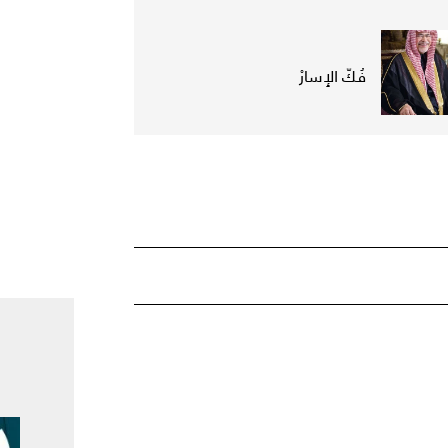
فُكّ الإِسارْ