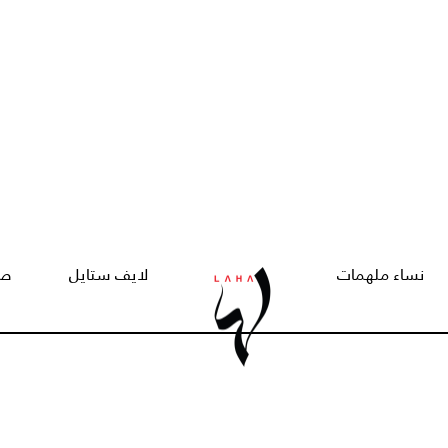
نساء ملهمات
لايف ستايل
صح