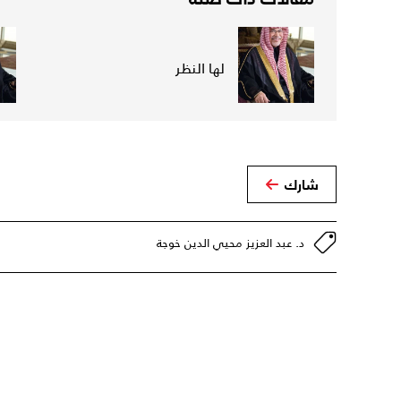
لها النظر
شارك
د. عبد العزيز محيي الدين خوجة