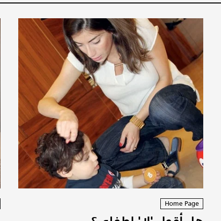
Home Page
هل أقول 'لا' لطفلي؟
ل