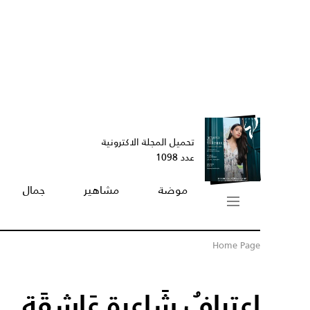
تحميل المجلة الاكترونية
عدد 1098
موضة
مشاهير
جمال
Home Page
اعترافُ شَاعِرة عَاشقَة