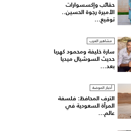
حقائب وإكسسوارات
الأميرة رجوة الحسين..
توقيع...
مشاهير العرب
سارة خليفة ومحمود كهربا
حديث السوشيال ميديا
بعد...
أخبار الموضة
الترف المحافظ: فلسفة
المرأة السعودية في
عالم...