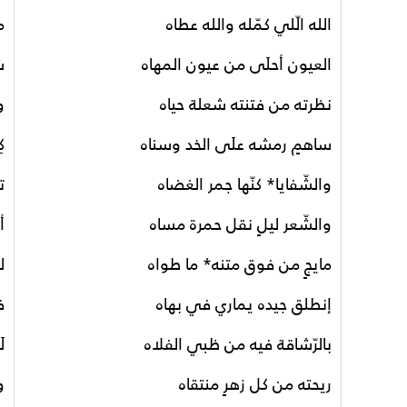
الله الّلي كمّله والله عطاه
م
العيون أحلَى من عيون المهاه
ش
نظرته من فتنته شعلة حياه
و
ساهمٍ رمشه علَى الخد وسناه
ك
والشّفايا* كنّها جمر الغضاه
ت
والشّعر ليلٍ نقل حمرة مساه
أ
مايجٍ من فوق متنه* ما طواه
ل
إنطلق جيده يماري في بهاه
ف
بالرّشاقة فيه من ظبي الفلاه
ل
ريحته من كل زهرٍ منتقاه
و