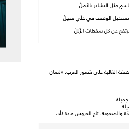
اسمٍ مثل البشاير بالأملْ
ستحيل الوصف في خلّي سهلْ
رتفع عن كل سقطات الزّللْ
 الصفة الغالبة على شعور العرب. «لسان
جميلة.
يلة.
 والصعوبة. تاج العروس مادة كأد
.