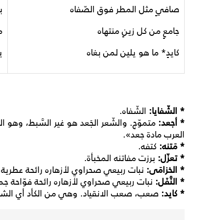
صافيٍ مثل المطر فوق الصّفاه
ب
جامعٍ من كل زينٍ منتهاه
م
كايدٍ* ما هو يلين لمن بغاه
ي
* الشّفايا:
الشّفاه.
* أجعد:
متموّج. والشّعر الجَعد هو غير السَّبط، وهو
العرب مادة جعد».
* مَتنه:
كتفه.
* تعزّل:
برزت مفاتنه المخبأة.
* الخزامَى:
نبات ربيعي صحراوي لأزهاره رائحة عطرية 
* النَّفَل:
نبات ربيعي صحراوي لأزهاره رائحة فوّاحة جم
* كايد:
صعب، صعب الانقياد. وهي من الكأد أي الشدّة