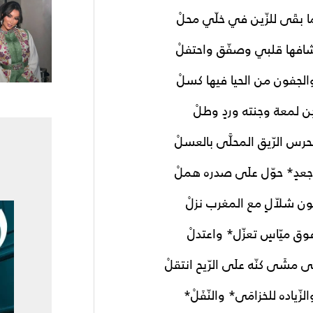
ا بقَى للزّين في خلّي محلْ
افها قلبي وصفّق واحتفلْ
الجفون من الحيا فيها كسلْ
ِن لمعة وجنته وردٍ وطلْ
حرس الرّيق المحلَّى بالعسلْ
جعدٍ* حوّل علَى صدره هملْ
ون شلاّلٍ مع المغرب نزلْ
وق ميّاسٍ تعزّل* واعتدلْ
َى مشَى كنّه علَى الرّيح انتقلْ
الزّياده للخزامَى* والنّفَلْ*