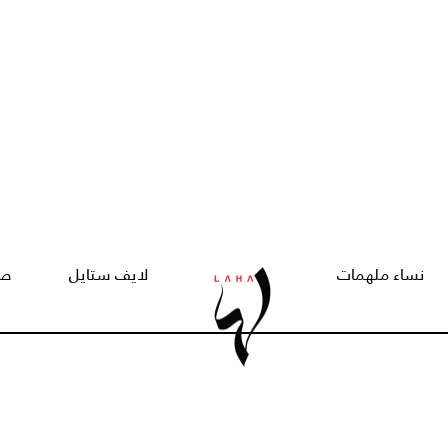
نساء ملهمات
لايف ستايل
صح