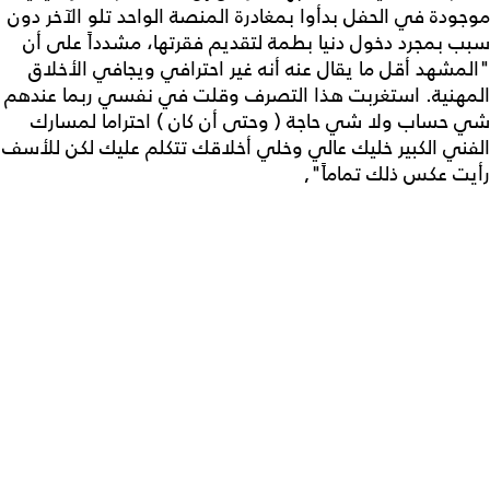
جودة في الحفل بدأوا بمغادرة المنصة الواحد تلو الآخر دون
ب بمجرد دخول دنيا بطمة لتقديم فقرتها، مشدداً على أن
لمشهد أقل ما يقال عنه أنه غير احترافي ويجافي الأخلاق
مهنية. استغربت هذا التصرف وقلت في نفسي ربما عندهم
 حساب ولا شي حاجة ( وحتى أن كان ) احتراما لمسارك
فني الكبير خليك عالي وخلي أخلاقك تتكلم عليك لكن للأسف
يت عكس ذلك تماماً",