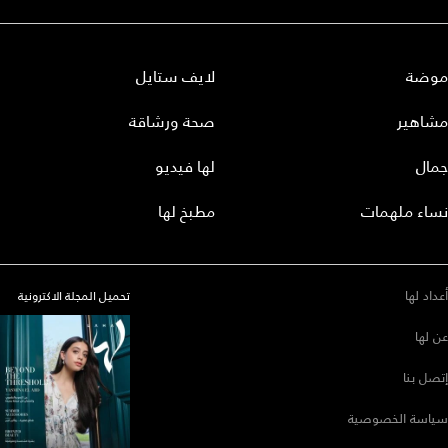
ضة
لايف ستايل
اهير
صحة ورشاقة
ال
لها فيديو
اء ملهمات
مطبخ لها
اد لها
تحميل المجلة الاكترونية
لها
ل بنا
اسة الخصوصية