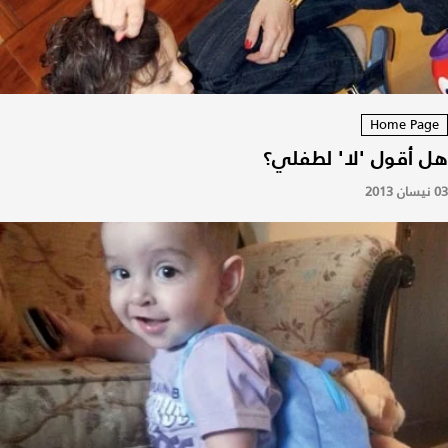
Home Pag
 أقول 'لا' لطفلي؟