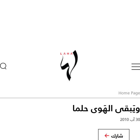
Home Pa
َبقى الهَوى حلما
شارك