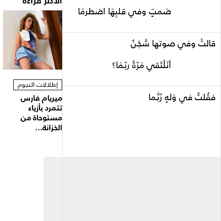
الأكثر قراءة
َمتٍ وفي قلبِهَا اضطرمَا
التْ وفي صوتها شَجَنٌ
نَلْتَقي مَرّةً ربّمَا؟
إطلالات النجوم
قُلتُ في وَلهٍ رُبَّما
ميريام فارس
تتمرد بأزياء
مستوحاة من
الخزانة...