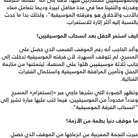
درته والتقينا معا في عدة محافل كبيرة وديما نتعامل معاه
لأدب والأخلاق هو وفرقته الموسيقية"، ولذلك بدا ما حدث
لنسبة إليه أكثر إثارة للاستغراب.
ف استمر الحفل بعد انسحاب الموسيقيين؟
كد الحاجب أنه رغم الموقف الصعب الذي حصل على
مسرح، لم تتوقف السهرة، لأن فرقته الموسيقية تدخلت إلى
نب ثلاثة موسيقيين ظلوا على المنصة، ليتمكنوا من متابعة
حفل وتأمين المرافقة الموسيقية واستكمال الفقرات
نائية.
ظهر الصورة التي نشرها حاجي عبر «إنستغرام» المسرح
دداً محدوداً من الموسيقيين، فيما كتب عليها عبارة تشير إلى
نسحاب الفرقة الموسيقية".
 موقف دنيا بطمة من الأزمة؟
رت النجمة المغربية عن انزعاجها من الموقف الذي حصل