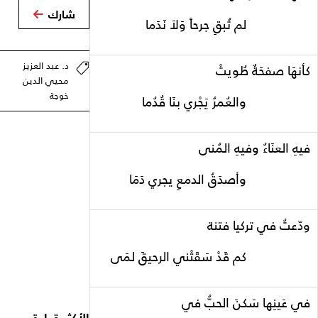
شارك
م تُبقِ جرحاً وَلاَ نَدَما
د. عبد العزيز
أنهَا صفحَةٌ طُويتْ
محيي الدين
خوجة
العُمرُ يَجْري بنَا قُدُما
يهِ العنَاءُ وفيهِ المُنى
أصدَقُ الدمعِ يجري دَمَا
دّعتُ في تركيا فتنة
م قَدْ سَقَتْني الرحيقَ لمَى
ي عَينِها سَكنَ الحبُّ في