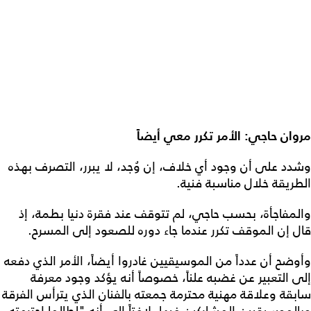
وان حاجي: الأمر تكرر معي أيضاً
دد على أن وجود أي خلاف، إن وُجد، لا يبرر، التصرف بهذه
طريقة خلال مناسبة فنية.
لمفاجأة، بحسب حاجي، لم تتوقف عند فقرة دنيا بطمة، إذ
ل إن الموقف تكرر عندما جاء دوره للصعود إلى المسرح.
وضح أن عدداً من الموسيقيين غادروا أيضاً، الأمر الذي دفعه
ى التعبير عن غضبه علناً، خصوصاً أنه يؤكد وجود معرفة
بقة وعلاقة مهنية محترمة جمعته بالفنان الذي يترأس الفرقة
الموسيقيين المشاركين فيها، لافتاً إلى أنه "لطالما احترمته