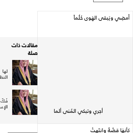
َمضِي ويَبقى الهَوى حُلُماً
مقالات ذات
صلة
لها
النظر
فُكّ
الإِسارْ
جري وتبكي المُنى ألما
أنهَا قصَّةٌ وانتَهتْ