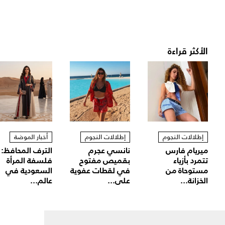
الأكثر قراءة
إطلالات النجوم
إطلالات النجوم
أخبار الموضة
ميريام فارس
نانسي عجرم
الترف المحافظ:
تتمرد بأزياء
بقميص مفتوح
فلسفة المرأة
مستوحاة من
في لقطات عفوية
السعودية في
الخزانة...
على...
عالم...