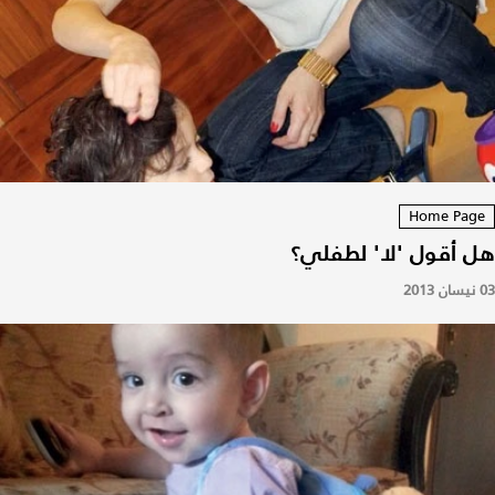
Home Page
هل أقول 'لا' لطفلي؟
03 نيسان 2013