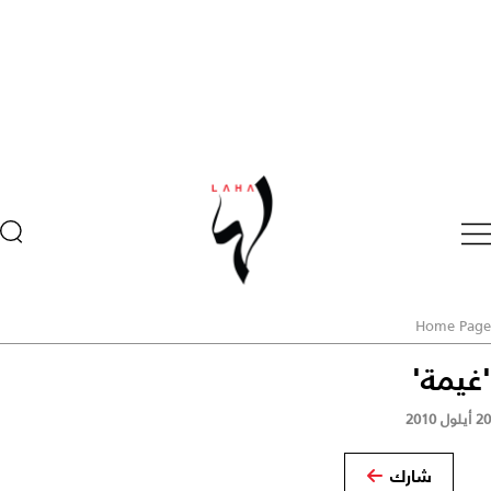
Home Page
'غيمة'
20 أيلول 2010
شارك