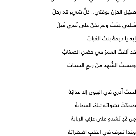
صهَلَ الحزنُ بوقتي.. كلُّ شيءٍ قد رحلْ
قُبلَتي جفَّتْ ولَم تَحْنُ عَلى ثَغري قُبَلْ
إيه يا ديمةُ بنتَ العُبابْ
قَد ألِفتُ العمرَ في حضنِ الصِعَابْ
ونسيتُ الشَّهدَ منْ ريقِ السحَابْ
لَستُ أَدري في الهوى إلا عذابَهْ
ضحكَتْ نشوانَة تِلكَ السحابَةْ
مِن غَدٍ نَشدو على عزفِ الربابةْ
وغداً تعرف في القلبِ اضطرابَهْ