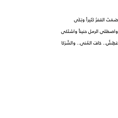
صَمَتَ القفرُ كَثيراً وبَكَى
واصطلى الرمل حنيناً واشتَكى
عَطِشٌ.. خافَ المُنى.. والشّرَكا