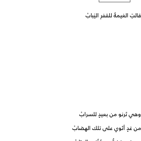
قالتِ الغيمةُ للقفرِ اليَبابْ
وهي تَرنو من بعيدٍ للسرابْ
من غدٍ أثوي على تلك الهضابْ