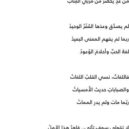
من غدٍ يخضرُّ من مُزُنِي العِتابْ
لم يصدَّق وعدَها القَفْرُ الوحيدْ
ربما لم يفهم المعنى البعيدْ
لغةَ الحبِّ وأحلامَ الوُعودْ
فاللغاتُ، نسي القلبُ اللغاتْ
والصباباتِ حديث الأُمسياتْ
ربّما مات ولم يدرِ المماتْ
لا تقولي سوف تأتي.. قاهرٌ هذا الأملْ