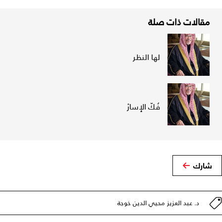
مقالات ذات صلة
لها النظر
فُكّ الإِسارْ
شارك
د. عبد العزيز محيي الدين خوجة