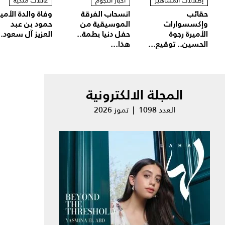
إطلالات المشاهير
أخبار النجوم
عائلات ملكية
حقائب
انسحاب الفرقة
وفاة والدة الأمير
وإكسسوارات
الموسيقية من
حمود بن عبد
الأميرة رجوة
حفل دنيا بطمة..
العزيز آل سعود..
الحسين.. توقيع...
هذا...
المجلة الالكترونية
العدد 1098 | تموز 2026