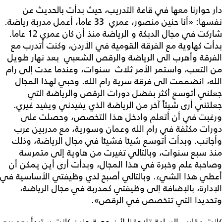
دار حوارنا معها في قاعة التدريب، حيث بدأت بالحديث عن
نفسها: «أنا حنين منصور، عمري 33 عاماً، أعمل مدربة رياضة.
شاركت في مجال الدبكة و الرياضة منذ أن كان عمري 12 عاماً.
بدأت كهاوية مع الفرقة القومية في الأردن، وكنت أتدرب مع
الفرقة وأهرب الى الرياضة والرقص الشعبي بعد نهار طويل
من التعب، واستمر الأمر ثلاث سنوات، وعندما عدت إلى رام
الله، انضممت الى فرقة سرية رام الله. وحبي لهذا المجال
جعلني أتوسع أكثر بفضل دورات الرقص والرياضة التي
جعلتني أرى شيئاً آخر من الرياضة الذي يفيدني ويفيد غيري.
ورغبت في أن أتعلم وادخل هذا التخصص، وحصلت على
دورات مكثفة في رام الله وعمان وسورية، مع مدربين عرب
وأجانب. وبدأت أتوسع شيئاً فشيئاً في مجال الرياضة، وذلك
منذ سبع سنوات، وبالتالي تغيرت من هاوية إلى متمرسة
وصاحبة علم وخبرة في هذا المجال، وبدأت أرى أين يمكن أن
أعطي هذا الشيء. وبالتالي أصبح لدي وظيفتي الأساسية في
الإدارة، بالإضافة إلى وظيفتي كمدربة في مجال الرياضة،
وتحديدا التي تتخصص في الرقص».