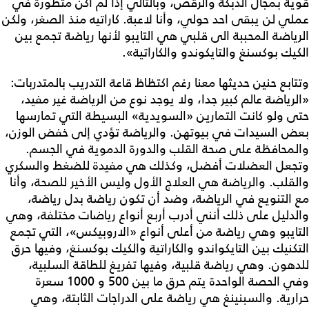
قوية بمجال الدبكة والرقص، وبالتالي إذا لم أكن متطورة في
عملي لن يبقى احد حولي، وأنا لاعبة. كاراتيه منذ الصغر، ولكن
الرياضة المحببة الى قلبي هي التايبو لأنها رياضة تجمع بين
الكيك بوكسنغ والتايكوندو والكاراتية».
وتتابع حنين حديثها معنا رغم اكتظاظ قاعة التدريب بالمتدربات:
«الرياضة عالم كبير جدا، ولا يوجد نوع من الرياضة غير مفيد،
حتى ولو كانت التمارين «السويدية» البسيطة التي تمارسها
بعض السيدات في بيوتهن. والرياضة تؤدي إلى خفض الوزن،
والمحافظة على صحة القلب والدورة الدموية في الجسم.
وتجعل العضلات أفضل، وكذلك هي مفيدة للضغط والسكري
والقلب. والرياضة هي العلاج الأول وليس الأخير للصحة، وأنا
مع التنويع في الرياضة، وضد أن تكون رياضة بدل رياضة،
والدليل على ذلك أنني أدرب أربع أنواع رياضات مختلفة، وهي
التايبو وهي رياضة من أعلى أنواع «الاروبيكس»، التي تجمع
التكنيك بين التايكواندو والكاراتية والكيك بوكسنغ، وفيها حرق
للدهون. وهي رياضة قلبية، وفيها تفريغ للطاقة السلبية،
وفي الحصة الواحدة يتم حرق ما بين 500 و 1000 سعرة
حرارية. والسبنينغ هي رياضة على الدراجات الثابتة، وهي