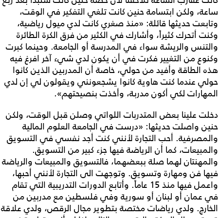
كانت عقارب الساعة تلاحقنا لأن حصة حنين كانت ستبدأ بعد ربع
ساعة، ولكن ابتسامة حنين كانت تلغي التفكير في الوقت،
وتابعت حديثها قائلة: «منذ صغري كانت لدي ميول رياضية،
وكنت أتحرك كثيراً، وأشارك في الكثير من فرق الكرة الطائرة
والتنس والريشة سواء في المدرسة أو الجامعة. وحينما كبرت
وكنوع من التغيير فكرت في أن يكون لدي شيء آخر افرغ فيه
هذه الطاقة وأفيد من حولي، خاصة أن المدربين الذين كانوا
حولي عندما كنت هاوية كانوا يشجعونني ويقولون لي إن لدي
المهارات لكي أكون مدربة، وأخذت بنصيحتهم».
دخلت علينا بعض المتدربات اللواتي وصلن قبل الوقت، ولكن
حنين واصلت حديثها: «درست في الجامعة العلوم المالية
والمصرفية. أحب التجارة لأنني كنت أجد نفسي في التسويق
والمبيعات، كما أن الرياضة فيها جزء كبير من التسويق.
والمهنتان لهما صلة ببعضهما، فالتسويق والمبيعات والرياضة
فيها فن ومهارة وتسويق. وتوجهت الى التجارة لأنني أحبها،
واعمل فيها منذ 15 عاماً. وأتابع الدورات التدريبية التي تقام
في عمان أو لبنان أو سورية وفي فلسطين مع مدربين من
الخارج. ولدي رياضات مختصة بتطوير مجال الرقص، ولدي علاقة