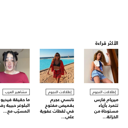
الأكثر قراءة
إطلالات النجوم
إطلالات النجوم
مشاهير العرب
ميريام فارس
نانسي عجرم
ما حقيقة فيديو
تتمرد بأزياء
بقميص مفتوح
البلوغر حبيبة رض
مستوحاة من
في لقطات عفوية
المسرّب مع...
الخزانة...
على...