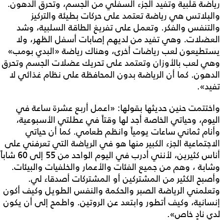
رياضة قلبية وتفيد الجزء السفلي من الجسم، وتحرق الدهون.
والبلاتس هي رياضة تعتمد على حركات بطيئة والتركيز
والتنفس والفكر. وتعمل على تفريغ الطاقة السلبية، وشد
العضلات. وهي تفيد من لديهم إصابات أسفل الظهر، ولا
يستطيعون لعب رياضات أخرى، وهناك رياضة «البدي بومب»
وهي لعب بالأوزان وتعتمد على تحريك عضلات الجسم وتحرق
الدهون. كما أن الرياضة بدون المحافظة على نظام غذائي لا
تفيد».
واختتمت حنين حديثها بقولها: «اعمل أربع عشرة ساعة في
اليوم، وحياتي الخاصة أجد لها وقتاً في عطلتي الأسبوعية،
وأنام ثماني ساعات يومياً وانظم طعامي. كما أن حياتي
الاجتماعية الجزء الكبير منها هو في الرياضة التي تعرفني على
أناس كثيرين، لأنني أدرب في اليوم الواحد من 55 إلى 60 شاباً
وشابة ، وهم من جميع الفئات والأعمار والخلفيات والبيئات.
وأصبح الكثير من المشتركين أو المشتركات أصدقاء لي.
وتعلمني الرياضة الصبر والحكمة والنفس الطويل وكيف أكون
إنسانية، وكيف أتطور وابتعد عن الروتين. واطمح إلى أن يكون
لدي نادٍ خاص».