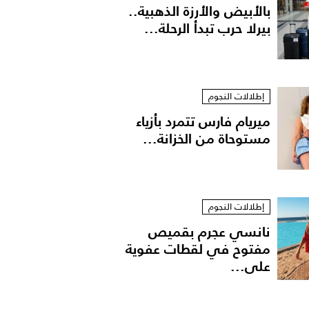
بالأبيض والأرزة الذهبية..
بيرلا حرب تبدأ الرحلة...
إطلالات النجوم
ميريام فارس تتمرد بأزياء
مستوحاة من الخزانة...
إطلالات النجوم
نانسي عجرم بقميص
مفتوح في لقطات عفوية
على...