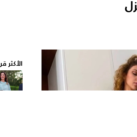
زل
الأكثر قر