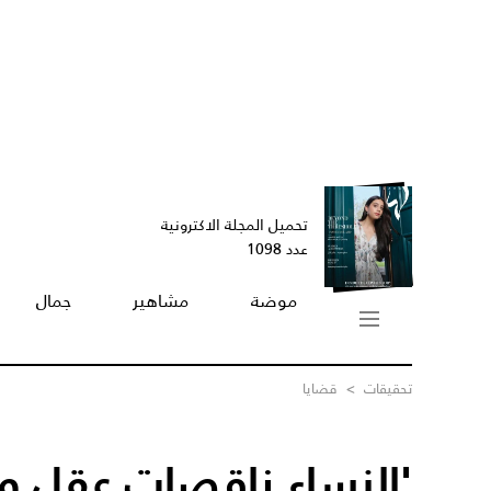
تحميل المجلة الاكترونية
عدد 1098
موضة
مشاهير
جمال
تحقيقات
>
قضايا
'النساء ناقصات عقل ود