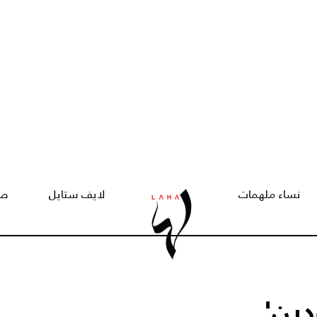
نساء ملهمات
لايف ستايل
صح
ين'