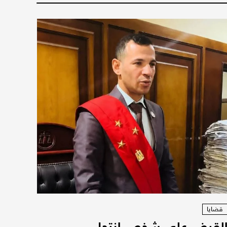
قضايا
لقبض على شخص انتحل