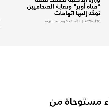
"فتاة أوبر" ونقابة الصحافيين
ص
توجّه إليها اتهامات
ب
(
06 آب 2026
|
القاهرة - شريف عبد الفهيم
4
اء مستوحاة من