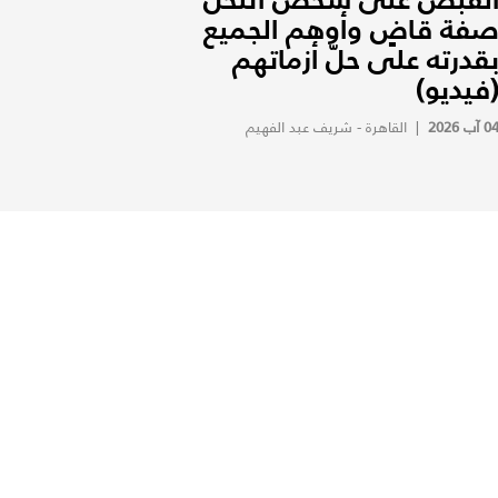
فة قاضٍ وأوهم الجميع
قدرته على حلّ أزماتهم
فيديو)
0 آب 2026
|
القاهرة - شريف عبد الفهيم