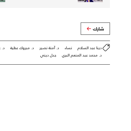
شارك
دينا عبد السلام
نساء
د. آمنة نصير
د. مبروك عطية
د. ع
د. محمد عبد المنعم البري
جدل ديني