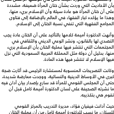
بأن الأحاديث التي وردت بشأن ختان المرأة ضعيفة، مشددة
على أن ختان المرأة هو عادة سيئة وأن الإسلام بريء منها،
وهذا ما يؤكده كبار الفقهاء في العالم بالإضافة إلى فتاوى
المجامع الفقهية التي تنفي نسبة الختان إلى الإسلام.
وأنهت الدكتورة أميمة كلامها بالتأكيد على أن الختان عادة يجب
التصدي لها بالقانون، ونشر الوعي الديني والثقافي في
المجتمعات التي تنتشر فيها عملية الختان بأن الإسلام بريء
منها، بدليل أن دولة مثل المملكة العربية السعودية التي نزل
فيها الإسلام لا تنتشر فيها هذه العادة.
وكانت التصريحات المنسوبة لمستشارة الرئيس قد أثارت ضجة
كبرى في الأوساط الدينية والنسائية، ووجدت معارضة شديدة،
حتى أن المجلس القومي للمرأة قد سارع بإصدار بيان أدان فيه
ما نشرته الصحيفة على لسان الدكتورة أميمة كامل قبل أن
تقوم هي بتكذيبه.
حيث أدانت فيفيان فؤاد، مديرة التدريب بالمركز القومي
للسكان، ما نسب للدكتورة أميمة كامل من أن عملية الختان