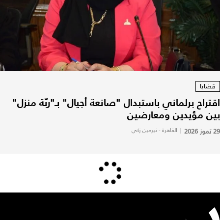
قضايا
اقتراح برلماني باستبدال "صانعة أجيال" بـ"ربّة منزل"
بين مؤيدين ومعارضين
29 تموز 2026
|
القاهرة - نيرمين زكي