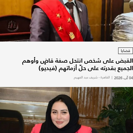
قضايا
القبض على شخص انتحل صفة قاضٍ وأوهم
الجميع بقدرته على حلّ أزماتهم (فيديو)
04 آب 2026
|
القاهرة - شريف عبد الفهيم