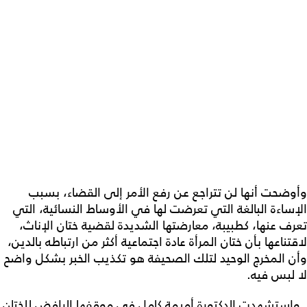
وأوضحت أنها لن تتراجع عن رفع الأمر إلى القضاء، بسبب
الإساءة البالغة التي تعرضت لها في الأوساط النسائية، التي
تعرف عنها، كطبيبة، معارضتها الشديدة لقضية ختان الإناث،
لاقتناعها بأن ختان المرأة عادة اجتماعية أكثر من ارتباطه بالدين،
وأن المخرج الوحيد لتلك الصحيفة هو تكذيب الخبر بشكل واضح
لا لبس فيه.
واستشهدت الدكتورة أميمة كامل في موقفها الرافض للختان