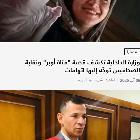
قضايا
وزارة الداخلية تكشف قصة "فتاة أوبر" ونقابة
الصحافيين توجّه إليها اتهامات
06 آب 2026
|
القاهرة - شريف عبد الفهيم