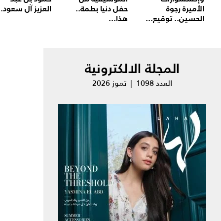
الأميرة رجوة
حفل دنيا بطمة..
العزيز آل سعود..
الحسين.. توقيع...
هذا...
المجلة الالكترونية
العدد 1098 | تموز 2026