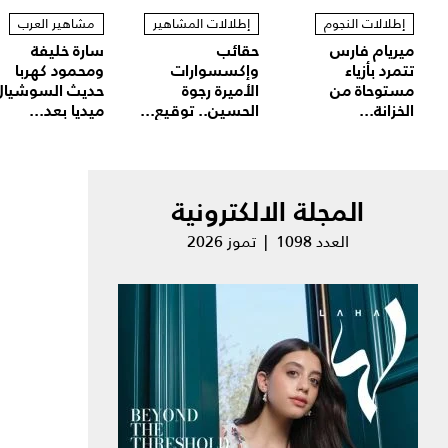
إطلالات النجوم
إطلالات المشاهير
مشاهير العرب
ميريام فارس
حقائب
سارة خليفة
تتمرد بأزياء
وإكسسوارات
ومحمود كهربا
مستوحاة من
الأميرة رجوة
حديث السوشيال
الخزانة...
الحسين.. توقيع...
ميديا بعد...
المجلة الالكترونية
العدد 1098 | تموز 2026