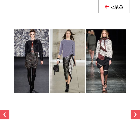
شارك
›
‹