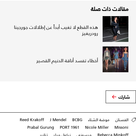
مقالات ذات صلة
هذه القطع لا تغيب أبداً عن إطلالات جورجينا
رودريغيز
أخطاء تفسد أناقة الدنيم القصير
شارك
الفستان
موضة الشتاء
BCBG
J Mendel
Reed Krakoff
Prabal Gurung
PORT 1961
Nicole Miller
Missoni
Rebecca Minkoff
ميسوني
نيكول ميلر
تنانير