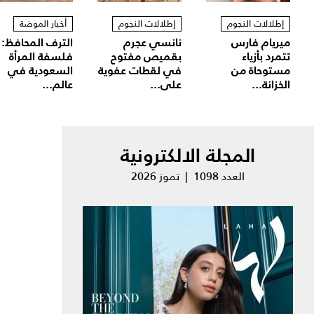
إطلالات النجوم
إطلالات النجوم
أخبار الموضة
ميريام فارس
نانسي عجرم
الترف المحافظ:
تتمرد بأزياء
بقميص مفتوح
فلسفة المرأة
مستوحاة من
في لقطات عفوية
السعودية في
الخزانة...
على...
عالم...
المجلة الالكترونية
العدد 1098 | تموز 2026