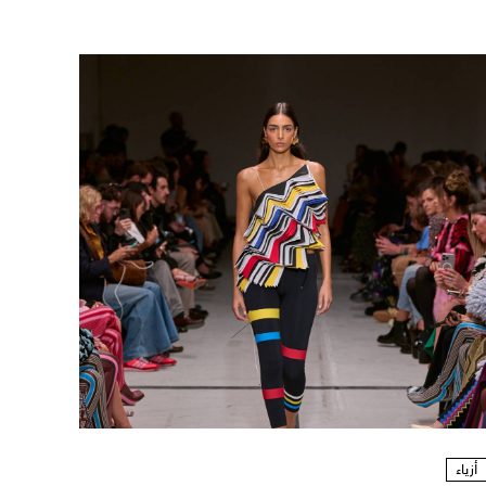
أزياء