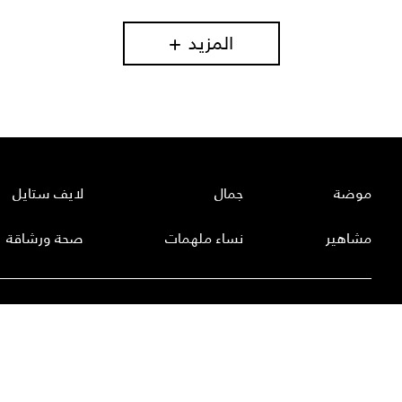
المزيد
موضة
جمال
لايف ستايل
مشاهير
نساء ملهمات
صحة ورشاقة
أعداد لها
عن لها
إتصل بنا
سياسة الخصوصية
إشت