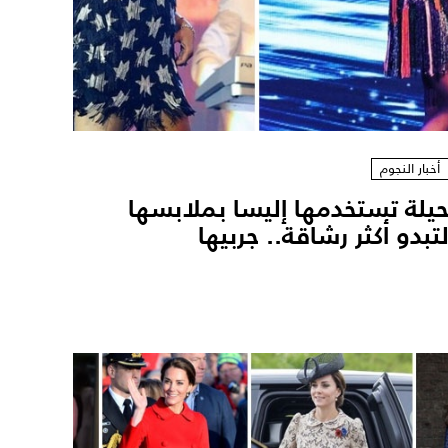
أخبار النجوم
يلة تستخدمها إليسا بملابسها
تبدو أكثر رشاقة.. جربيها