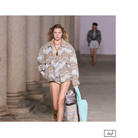
أزياء