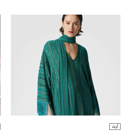
أزياء