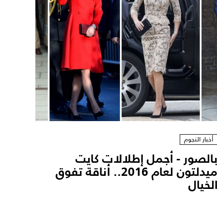
أخبار النجوم
الصور - أجمل إطلالات كايت
ميدلتون لعام 2016.. أناقة تفوق
لخيال