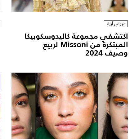
عروض أزياء
اكتشفي مجموعة كاليدوسكوبيكا
ش
المبتكرة من Missoni لربيع
م
وصيف 2024
ا