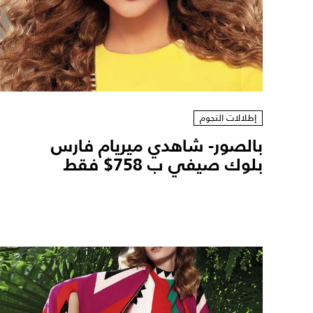
إطلالات النجوم
بالصور- شاهدي ميريام فارس
بلوك صيفي ب 758$ فقط ‎