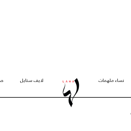
نساء ملهمات
لايف ستايل
صح