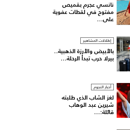
نانسي عجرم بقميص
مفتوح في لقطات عفوية
على...
إطلالات المشاهير
بالأبيض والأرزة الذهبية..
بيرلا حرب تبدأ الرحلة...
الحرير الثنائي اللون وحقيبة من الجلد الثلاثي الألوان تزينها قطعة من الفرو من Versace.
أخبار النجوم
لغز الشاب الذي طلبته
شيرين عبد الوهاب
قائلة:...