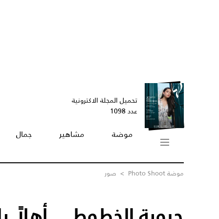
تحميل المجلة الاكترونية
عدد 1098
موضة
مشاهير
جمال
موضة Photo Shoot
>
صور
حيوية الخطوط... أهلاً ب