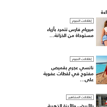
اءة
إطلالات النجوم
ميريام فارس تتمرد بأزياء
مستوحاة من الخزانة...
إطلالات النجوم
نانسي عجرم بقميص
مفتوح في لقطات عفوية
على...
إطلالات المشاهير
بالأبيض والأرزة الذهبية..