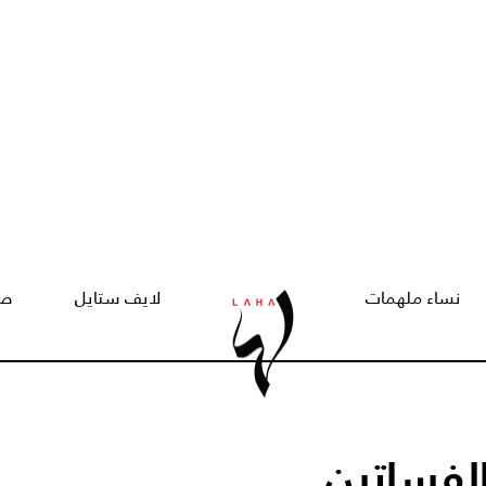
نساء ملهمات
لايف ستايل
صح
الفساتين