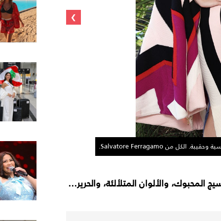
›
 من Salvatore Ferragamo.
فستان من كريب 
يج المحبوك، والألوان المتلألئة، والحرير...