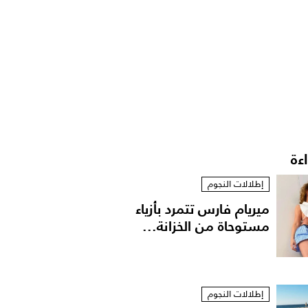
اءة
إطلالات النجوم
ميريام فارس تتمرد بأزياء
مستوحاة من الخزانة...
إطلالات النجوم