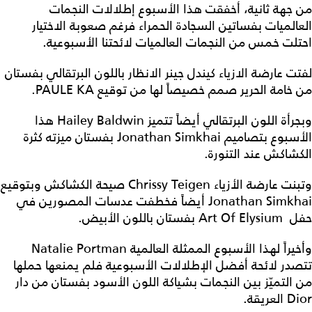
من جهة ثانية، أخفقت هذا الأسبوع إطلالات النجمات
العالميات بفساتين السجادة الحمراء فرغم صعوبة الاختيار
احتلت خمس من النجمات العالميات لائحتنا الأسبوعية.
لفتت عارضة الازياء كيندل جينر الانظار باللون البرتقالي بفستان
من خامة الحرير صمم خصيصاً لها من توقيع PAULE KA.
وبجرأة اللون البرتقالي أيضاً تتميز Hailey Baldwin هذا
الأسبوع بتصاميم Jonathan Simkhai بفستان ميزته كثرة
الكشاكش عند التنورة.
وتبنت عارضة الأزياء Chrissy Teigen صيحة الكشاكش وبتوقيع
Jonathan Simkhai أيضاً فخطفت عدسات المصورين في
حفل Art Of Elysium بفستان باللون الأبيض.
وأخيراً لهذا الأسبوع الممثلة العالمية Natalie Portman
تتصدر لائحة أفضل الإطلالات الأسبوعية فلم يمنعها حملها
من التميّز بين النجمات بشياكة اللون الأسود بفستان من دار
Dior العريقة.