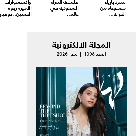
تتمرد بأزياء
فلسفة المرأة
وإكسسوارات
مستوحاة من
السعودية في
الأميرة رجوة
الخزانة...
عالم...
الحسين.. توقيع.
المجلة الالكترونية
العدد 1098 | تموز 2026