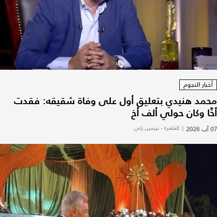
أخبار النجوم
محمد هنيدي بتعليق أول على وفاة شقيقه: فقدت
أخًا وكان حولي ألف أخ
07 آب 2026
|
القاهرة - نيرمين زكي