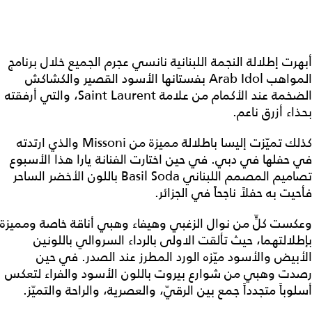
أبهرت إطلالة النجمة اللبنانية نانسي عجرم الجميع خلال برنامج
المواهب Arab Idol بفستانها الأسود القصير والكشاكش
الضخمة عند الأكمام من علامة Saint Laurent، والتي أرفقته
بحذاء أزرق ناعم.
كذلك تميّزت إليسا باطلالة مميزة من Missoni والذي ارتدته
في حفلها في دبي. في حين اختارت الفنانة يارا هذا الأسبوع
تصاميم المصمم اللبناني Basil Soda باللون الأخضر الساحر
فأحيت به حفلاً ناجحاً في الجزائر.
وعكست كلٍّ من نوال الزغبي وهيفاء وهبي أناقة خاصة ومميزة
بإطلالتهما، حيث تألقت الاولى بالرداء السروالي باللونين
الأبيض والأسود ميّزه الورد المطرز عند الصدر. في حين
رصدت وهبي من شوارع بيروت باللون الأسود والفراء لتعكس
أسلوباً متجدداً جمع بين الرقيّ، والعصرية، والراحة والتميّز.