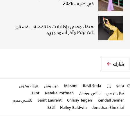
في صيف 2026
هيفاء وهبي بإطلالات متناقضة... فستان
Pop Art وآخر أسود جريء
شارك
yara
يارا
Basil Soda
Missoni
ميسوني
هيفاء وهبي
نوال الزغبي
ناتالي بورتمان
Natalie Portman
Dior
Kendall Jenner
Chrissy Teigen
Saint Laurent
نانسي عجرم
Jonathan Simkhai
Hailey Baldwin
أناقة