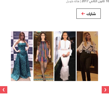
10 كانون الثاني 2017
|
هالة طويل
شارك
›
‹