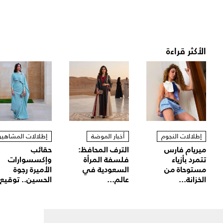
الأكثر قراءة
إطلالات النجوم
أخبار الموضة
إطلالات المشاهير
ميريام فارس
الترف المحافظ:
حقائب
تتمرد بأزياء
فلسفة المرأة
وإكسسوارات
مستوحاة من
السعودية في
الأميرة رجوة
الخزانة...
عالم...
الحسين.. توقيع.