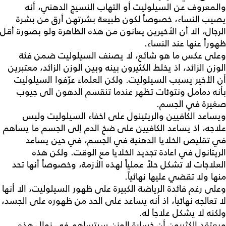
والمعروف عن السيلوليت أو التهاب النسيج الدهني، أنه
يصيب النساء، خصوصاً لكون طبيعة بشرتهن أرق من بشرة
الرجال، الا أن الأخيرين يعانون من هذه الظاهرة ولو بصورة أقل
ظهوراً عنها عند النساء.
وعلى عكس ما هو شائع، لا يصنف السيلوليت ضمن فئة
الوزن الزائد، اذ يخلط الكثيرون بينه وبين الوزن الزائد، معتبرين
أن الأخير يسبب السيلوليت. ولكن العلماء عرّفوا السيلوليت
بأنه دمامل ونتوئات تظهر عندما تنقسم الدهون الى جيوب
صغيرة في الجسم.
ويساعد الكافيين والريتينول على اخفاء السيلوليت وليس
علاجه، اذ يساعد الكافيين على ضخ الدم إلى الجسم ما يساهم
في تقليص الخلايا الدهنية في الجسم، في حين يساعد
الريتانول في اعادة تجديد الخلايا مع الوقت. ولكن هذه
العلاجات لا تشكل حلاً عملياً لهذه الأزمة، وخصوصاً أنها تحد
منها ولا تقضي عليها نهائياً.
وعلى رغم فائدة الرياضة الكبيرة على ظهور السيلوليت، الا أنها
لا تعالجه نهائياً، اذ أنه يساعد على الحد من ظهوره على الجسد،
ولكنه لا يشكل علاجاً له.
ويعتقد الكثيرون أن خسارة الوزن سيتساهم في زوال هذه