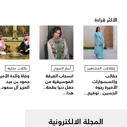
الأكثر قراءة
إطلالات المشاهير
أخبار النجوم
عائلات ملكية
حقائب
انسحاب الفرقة
وفاة والدة الأمير
وإكسسوارات
الموسيقية من
حمود بن عبد
الأميرة رجوة
حفل دنيا بطمة..
العزيز آل سعود..
الحسين.. توقيع...
هذا...
المجلة الالكترونية