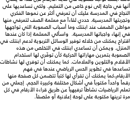
أنها في حاجة إلى نوع خاص من التعليم. ولكي تساعديها على
النجاح في المدرسة عليك أن تعرفي أكثر عن نموها الفكري
وتجربتها المدرسية. حددي لقاءاً مع معلمة الصف لتعرفي منها
مواطن الضعف عند ابنتك وما أسباب الصعوبة التي تواجهها
في إنهاء واجباتها المدرسية. واسألي المعلمة إذا كان عندها
اقتراح يمكنك من خلاله توفير الوسائل التربوية لدعم ابنتك في
المنزل. ويمكن أن تساعدي ابنتك في التخلص من هذه
الصعوبة بتمرين مهاراتها الحركية كأن توفّري لها استخدام
الأقلام والتلوين والعلامات. كما يمكنك أن توفري لها نشاطات
تساعدها في تطوير الحس الرياضي عندها في فهم
الأرقام،كما يمكنك أن تقرأي لها كتباً تتضمن كل صفحة منها
رقماً واحداً مكتوباً في أشكال مختلفة وكبيرة الحجم. إجعلي من
تعلم الرياضيات نشاطاً ترفيهياً عن طريق قراءة الأرقام في كل
مرة ترينها مكتوبة على لوحة إعلانية أو ملصقاً.