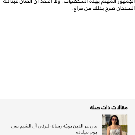
الجمهور المهتم بهذه الشخصيات. ولا أعتقد أن الفنان عبدالله
السدحان صرح بذلك من فراغ.
مقالات ذات صلة
مي عز الدين توجّه رسالة لتركي آل الشيخ في
يوم ميلاده