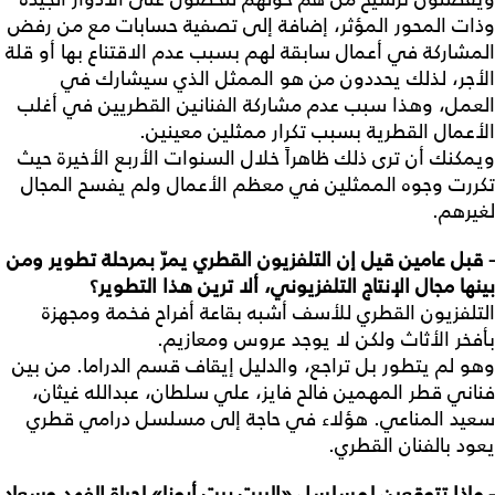
وذات المحور المؤثر، إضافة إلى تصفية حسابات مع من رفض
المشاركة في أعمال سابقة لهم بسبب عدم الاقتناع بها أو قلة
الأجر، لذلك يحددون من هو الممثل الذي سيشارك في
العمل، وهذا سبب عدم مشاركة الفنانين القطريين في أغلب
الأعمال القطرية بسبب تكرار ممثلين معينين.
ويمكنك أن ترى ذلك ظاهراً خلال السنوات الأربع الأخيرة حيث
تكررت وجوه الممثلين في معظم الأعمال ولم يفسح المجال
لغيرهم.
- قبل
عامين
قيل
إن
التلفزيون
القطري
يمرّ
بمرحلة
تطوير
ومن
بينها
مجال
الإنتاج
التلفزيوني،
ألا
ترين
هذا
التطوير؟
التلفزيون القطري للأسف أشبه بقاعة أفراح فخمة ومجهزة
بأفخر الأثاث ولكن لا يوجد عروس ومعازيم.
وهو لم يتطور بل تراجع، والدليل إيقاف قسم الدراما. من بين
فناني قطر المهمين فالح فايز، علي سلطان، عبدالله غيثان،
سعيد المناعي. هؤلاء في حاجة إلى مسلسل درامي قطري
يعود بالفنان القطري.
- ماذا
تتوقعين
لمسلسل
«
البيت
بيت
أبونا
»
لحياة
الفهد
وسعاد