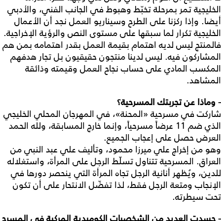
الخليجية تمر بمرحلة تخبّط وهبوط في الجانب الفني، والأدبي
أيضا. وإذا ركزنا على الطرح وسيناريو العمل نجد أن الأعمال
الخليجية تكرار لما سبقها على مستوى النص والرؤية الإخراجية.
فالمنتج ليس لديه اهتمام بقيمة العمل بقدر اهتمامه بمن هم
المشاركون فيه. ليس لدينا منتجون حقيقيون بل تجار هدفهم
المكسب المادي على حساب نجاح العمل وقيمته وذائقة
المشاهد.
- وماذا
عن
تجربتك
المسرحية؟
شاركت في مسرحية «المحنة»، في المهرجان المحلي الخليجي
الذي ضم 11 عرضاً مسرحياً، وإنما خارج المسابقة، ولله الحمد
العرض حصل على إعجاب الجميع.
وهو من إخراج علي ميرزا محمود، وتأليف علي عبد النبي من
العراق. المسرحية تتناول تسلّط الرجل على المرأة، واستغلاله
للدين، ويُظهر أنانية الرجل تجاه المرأة التي ينحصر دورها في
الإنجاب ومتعة الرجل فقط، لذا تفضّل الانتحار على أن تكون
تحت سيطرته.
- جسدت
العديد
من
الشخصيات
الكوميدية
المركبة
في
المسرح