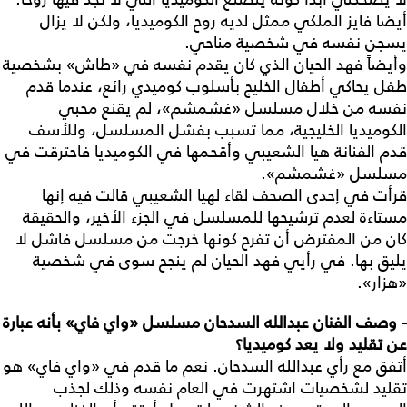
أيضا فايز الملكي ممثل لديه روح الكوميديا، ولكن لا يزال
يسجن نفسه في شخصية مناحي.
وأيضاً فهد الحيان الذي كان يقدم نفسه في «طاش» بشخصية
طفل يحاكي أطفال الخليج بأسلوب كوميدي رائع، عندما قدم
نفسه من خلال مسلسل «غشمشم»، لم يقنع محبي
الكوميديا الخليجية، مما تسبب بفشل المسلسل، وللأسف
قدم الفنانة هيا الشعيبي وأقحمها في الكوميديا فاحترقت في
مسلسل «غشمشم».
قرأت في إحدى الصحف لقاء لهيا الشعيبي قالت فيه إنها
مستاءة لعدم ترشيحها للمسلسل في الجزء الأخير، والحقيقة
كان من المفترض أن تفرح كونها خرجت من مسلسل فاشل لا
يليق بها. في رأيي فهد الحيان لم ينجح سوى في شخصية
«هزار».
- وصف
الفنان
عبدالله
السدحان
مسلسل
«
واي
فاي
»
بأنه
عبارة
عن
تقليد
ولا
يعد
كوميديا؟
أتفق مع رأي عبدالله السدحان. نعم ما قدم في «واي فاي» هو
تقليد لشخصيات اشتهرت في العام نفسه وذلك لجذب