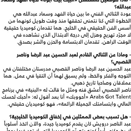
عبدالله؟
عودة الثنائي الفني ما بين حياة الفهد وسعاد عبدالله هي
الخطوة التي كنا نتمنى تحققها منذ وقت طويل كونهما من
أسس الفن الحقيقي في الخليج. هما تقدمان كوميديا حقيقية
لا مجرّد تهريج وهزل إلى درجة الابتذال الذي نشاهده في
الوقت الراهن. تقدمان الابتسامة والحزن والشر بصدق.
- وماذا
عن
الثنائي
القادم
لعبد
الحسين
عبد
الرضا
وناصر
القصبي؟
عبد الحسين عبد الرضا وناصر القصبي مدرستان مختلفتان في
التوجه والفكر والخط، ولم يسبق لهما أن التقيا في عمل. هما
عملاقان وصاحبا تاريخ ذهبي.
ناصر القصبي أعشق فنه ومثل ما قالت له «البنية» في برنامج
Arabs Got Talent «أحووبك» أنا بعد أقول له: «أحبك لحسك
العالي وابتسامتك الجميلة الرائعة»، فهو كوميديان حقيقي.
- هل
تسبب
بعض
الممثلين
في
إخفاق
الكوميديا
الخليجية؟
عبد الناصر درويش كان يقدم كوميديا جيدة، والآن اتخذ أسلوباً
لا يضحكني أبداً كونه يتصنّع الكوميديا التي لا تجد فيها روحاً.