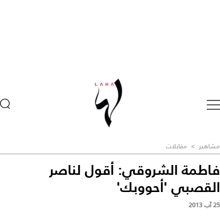
مشاهير
>
مقابلات
فاطمة الشروقي: أقول لناصر
القصبي 'أحووبك'
25 آب 2013