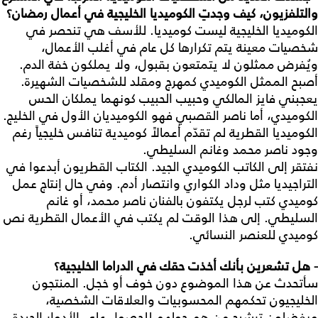
والتلفزيون،
كيف
وجدتِ
الكوميديا
الخليجية
في
أعمال
رمضان؟
الكوميديا الخليجية ليست كوميديا. للأسف هي تنحصر في
شخصيات معينة يتم تكرارها كل عام في أغلب الأعمال،
ويُفرض ممثلون لا يتمتعون بقبول، ولا يملكون خفة الدم.
أصبح الممثل الكوميدي كمهرج ومقلد للشخصيات الشهيرة.
يعجبني فايز المالكي وحبيب الحبيب كونهما يملكان الحس
الكوميدي، أما ناصر القصبي فهو الكوميديان الأول في الخليج.
الكوميديا القطرية لم تقدّم أعمالاً كوميدية تنافس خليجياً رغم
وجود ناصر محمد وغانم السليطي.
نفتقر إلى الكاتب الكوميدي الجيد. الكتاب القطريون أبدعوا في
التراجيديا مثل وداد الكواري وانتصار أدم. وفي حال إنتاج عمل
كوميدي كتب لرجل يكتفون بالفنان ناصر محمد، أو غانم
السليطي. إلى هذا الوقت لم يكتب في الأعمال القطرية نص
كوميدي للعنصر النسائي.
- هل
تشعرين
بأنك
أخذت
حقك
في
الدراما
الخليجية؟
سأتحدث عن هذا الموضوع دون خوف أو خجل. المنتجون
الخليجيون تحكمهم المحسوبيات والعلاقات الشخصية،
ويفضلون ترشيح من هم حولهم للحصول على الأدوار الجيدة