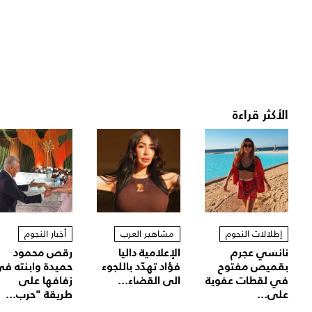
الأكثر قراءة
إطلالات النجوم
مشاهير العرب
أخبار النجوم
نانسي عجرم
الإعلامية داليا
رقص محمود
بقميص مفتوح
فؤاد تهدّد باللجوء
حميدة وابنته ف
في لقطات عفوية
الى القضاء...
زفافها على
على...
طريقة "حرب...