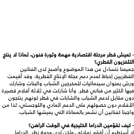
- تعيش
قطر
مرحلة
اقتصادية
مهمة
وثورة
فنون،
لماذا
لا
ينتج
التلفزيون
القطري؟
جميعنا نتساءل عن هذا الموضوع وأصبح لدى الفنانين
القطريين إحباط لعدم دعم عجلة الإنتاج القطرية. وقد أقيمت
ورش بعنوان سينمائيات للمخرجين الشباب والبنات وشارك
فيها الكثير من فناني قطر. وأنا شاركت في ثلاثة أفلام قصيرة
دون مقابل لدعم الشباب والشابات في قطر كونهم ينتجون
الأفلام دون حصولهم على الدعم المادي واللوجستي، لذا من
واجبنا كفنانين أن نشعر بالمعاناة التي يعيشها الشباب.
- كيف
تقوّمين
الدراما
الخليجية
في
الوقت
الراهن؟
لا أستطيع أن أقوّم زملائي ولكن لدي وجهة نظر. الدراما