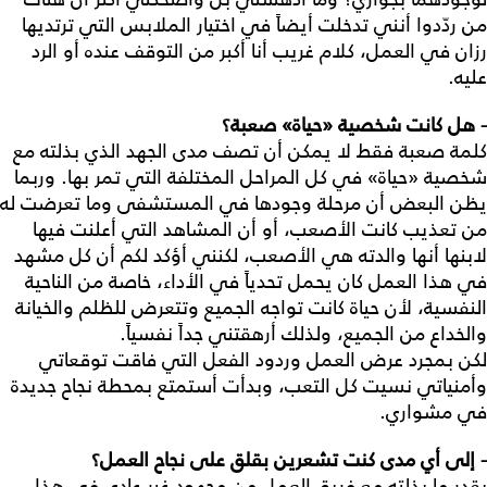
من ردّدوا أنني تدخلت أيضاً في اختيار الملابس التي ترتديها
رزان في العمل، كلام غريب أنا أكبر من التوقف عنده أو الرد
عليه.
- هل كانت شخصية «حياة» صعبة؟
كلمة صعبة فقط لا يمكن أن تصف مدى الجهد الذي بذلته مع
شخصية «حياة» في كل المراحل المختلفة التي تمر بها. وربما
يظن البعض أن مرحلة وجودها في المستشفى وما تعرضت له
من تعذيب كانت الأصعب، أو أن المشاهد التي أعلنت فيها
لابنها أنها والدته هي الأصعب، لكنني أؤكد لكم أن كل مشهد
في هذا العمل كان يحمل تحدياً في الأداء، خاصة من الناحية
النفسية، لأن حياة كانت تواجه الجميع وتتعرض للظلم والخيانة
والخداع من الجميع، ولذلك أرهقتني جداً نفسياً.
لكن بمجرد عرض العمل وردود الفعل التي فاقت توقعاتي
وأمنياتي نسيت كل التعب، وبدأت أستمتع بمحطة نجاح جديدة
في مشواري.
- إلى أي مدى كنت تشعرين بقلق على نجاح العمل؟
بقدر ما بذلته مع فريق العمل من مجهود غير عادي في هذا