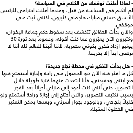
- لماذا أعلنت توقفك عن الكلام في السياسة؟
لم أتكلم في السياسة من قبل، وعندما أعلنت احترامي للرئيس
الأسبق حسني مبارك هاجمني كثيرون، لكنني ثبت على
موقفي.
والآن بدأت الحقائق تتكشف بعد سقوط حكم جماعة الإخوان،
وكثيرون الآن يعبّرون عما كنت أقوله، وعموماً بعد ثورة 30
يونيو ازداد فخري بكوني مصرية، لأننا أثبتنا للعالم كله أننا لا
نرضى أبداً إلا بحريتنا.
- هل بدأت التفكير في محطة نجاح جديدة؟
كل ما أفكر فيه الآن هو الحصول على راحة وإجازة أستمتع فيها
مع ابنتي وحفيدتي، فأنا ابتعدت عنهما فترة طويلة خلال
التصوير، حتى أنني كنت أعود إلى منزلي أحياناً بعد الفجر
بسبب تكثيف التصوير، والآن أحتاج إلى إجازة وراحة أستمتع ولو
قليلاً بنجاحي، وبالوجود بجوار أسرتي، وبعدها يمكن التفكير
في الخطوة المقبلة.