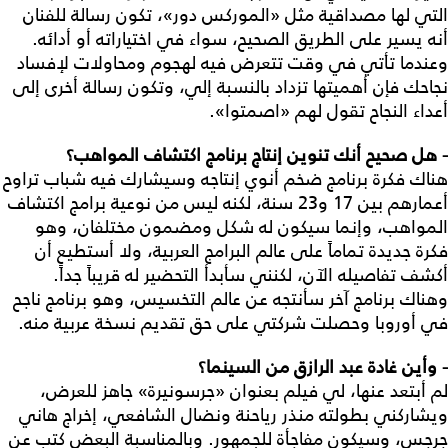
التي لها مصداقية مثل «الموركس دور»، تكون رسالة للفنان
أنه يسير على الطريق الصحيح، سواء في اختياراته أو أدائه.
وعندما تأتي في وقت تتعرض فيه لهجوم ومحاولات لإفساد
نجاحك فإن أهميتها تزداد بالنسبة إلي، وتكون رسالة أخرى إلى
أعداء النجاح تقول لهم «اصمتوا».
- هل صحيح أنك تنوين إنتاج برنامج اكتشاف المواهب؟
هناك فكرة برنامج ضخم أنوي إنتاجه وسيشارك فيه شباب تراوح
أعمارهم بين 17 و23 سنة، لكنه ليس من نوعية برامج اكتشاف
المواهب، وإنما سيكون له شكل ومضمون مختلفان، وهو
فكرة جديدة تماماً على عالم البرامج العربية، ولا أستطيع أن
أكشف تفاصيله الآن، لكنني سأبدأ التحضير له قريباً جداً.
وهناك برنامج آخر سأنتجه عن عالم التخسيس، وهو برنامج ناجح
في أوروبا وحصلت شركتي على حق تقديم نسخة عربية منه.
- وأين غادة عبد الرازق من السينما؟
لم أبتعد عنها، لي فيلم بعنوان «جرسونيرة» جاهز للعرض،
ويشاركني بطولته منذر رياحنة ونضال الشافعي، إخراج هاني
جرجس، وسيكون مفاجأة للجمهور. وبالمناسبة البعض كتب عن