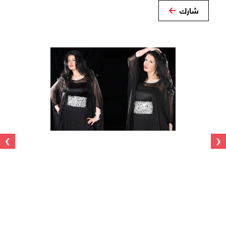
شارك
›
‹