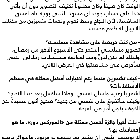
الوقت كان ضيقاً وكان مطلوباً تكثيف التصوير دون أن يأتي
هذا على حساب جودة أي مشهد. لكنني بوجه عام أعشق
المنافسة، لأن النجاح وسط نجوم ونجمات متميزين من مختلف
الأجيال له طعم مختلف.
- من كنت حريصة على مشاهدة مسلسله؟
تصوير مسلسلي استمر حتى الأسبوع الأخير من رمضان،
ولذلك لم يكن لديَّ وقت لمتابعة مسلسلات زملائي، لكنني
سأحرص على مشاهدتها في العرض الثاني.
- كيف تشعرين عندما يتم اختيارك أفضل ممثلة في معظم
الاستفتاءات؟
أشعر بالرعب، وأسأل نفسي: وماذا سأفعل بعد هذا النجاح؟
وكيف سأتفوق على نفسي من جديد؟ صحيح أكون سعيدة لكن
الخوف يكون أكبر من الفرحة.
- نلت أخيراً جائزة أحسن ممثلة من «الموركس دور»، ما هو
إحساسك بها؟
لا يوصف، يكفي أن تشعر بما تقدمه له مردود، فالجوائز خاصة