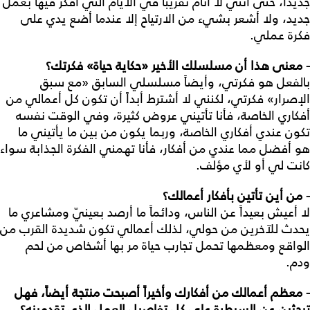
جديداً، حتى أنني لا أنام تقريباً في الأيام التي أفكر فيها بعمل
جديد، ولا أشعر بشيء من الارتياح إلا عندما أضع يدي على
فكرة عملي.
- معنى هذا أن مسلسلك الأخير «حكاية حياة» فكرتك؟
بالفعل هو فكرتي، وأيضاً مسلسلي السابق «مع سبق
الإصرار» فكرتي، لكنني لا أشترط أبداً أن تكون كل أعمالي من
أفكاري الخاصة، فأنا تأتيني عروض كثيرة، وفي الوقت نفسه
تكون عندي أفكاري الخاصة، وربما يكون من بين ما يأتيني ما
هو أفضل مما عندي من أفكار، فأنا تهمني الفكرة الجذابة سواء
كانت لي أو لأي مؤلف.
- من أين تأتين بأفكار أعمالك؟
لا أعيش بعيداً عن الناس، ودائماً ما أرصد بعينيّ ومشاعري ما
يحدث للآخرين من حولي، لذلك أعمالي تكون شديدة القرب من
الواقع ومعظمها تحمل تجارب حياة مر بها أشخاص من لحم
ودم.
- معظم أعمالك من أفكارك وأخيراً أصبحت منتجة أيضاً، فهل
تبحثين عن السيطرة على كل تفاصيل العمل الذي تقدمينه؟