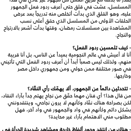
المسلسل، عشت في قلق حتى أعرف ردود فعل الجمهور
عليه، وهو القلق الذي بدأت أتخلص منه تدريجاً بعد عرض
الحلقات الأولى من المسلسل الذي حقق أعلى نسب
المشاهدة بين مسلسلات رمضان، وقتها بدأت أشعر بالارتياح
والنجاح.
- كيف تلمسين ردود الفعل؟
أنا لا أعيش في عالم النجومية بعيداً عن الناس، بل أنا قريبة
منهم، ولذلك ليس صعباً أبداً أن أعرف ردود الفعل التي تأتيني
في صور مختلفة ممن حولي ومن جمهوري داخل مصر
وخارجها.
- تتحدثين دائماً عن الجمهور، ألا يهمّك رأي النقّاد؟
من قال هذا؟ أي فنان مهما حقّق من نجاح يهتم جداً بآراء النقاد،
لكن بصراحة هناك نقّاد وكأنهم لا يرون نجاحي، وينتقدونني
بشكل دائم وكأنهم في واد والجمهور في واد آخر، فهل
مطلوب مني الاهتمام بآراء غير محايدة؟
- هناك من انتقد وجود ألفاظ خارجة ومشاهد شديدة الجرأة في