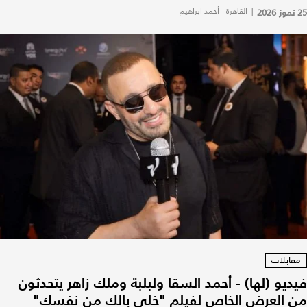
25 تموز 2026
|
القاهرة - أحمد ابراهيم
مقابلات
فيديو (لها) - أحمد السقا ولبلبة وملك زاهر يتحدثون
من العرض الخاص لفيلم "خلي بالك من نفسك"