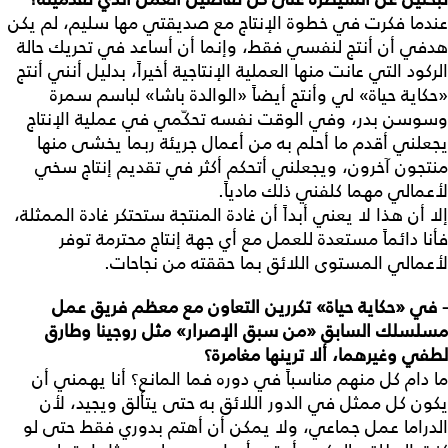
عندما فكرت في خطوة الإنتاج مع صديقتي مها سليم، لم يكن
هدفي أن أنتج لنفسي فقط، وإنما أن أساعد في تحريك حالة
الركود التي عانت منها العملية الإنتاجية أخيراً، بدليل أنني أنتج
«حكاية حياة» لي وأنتج أيضاً «الوالدة باشا» لباسم سمرة
وسوسن بدر، وفي الوقت نفسه تحكّمي في عملية الإنتاج
يجعلني أقدم ما أحلم به من أعمال جريئة ربما يخشى منها
منتجون آخرون، ويجعلني أتحكم أكثر في تقديم إنتاج سخي
لأعمالي مهما كلفني ذلك مادياً.
إلا أن هذا لا يعني أبداً أن غادة المنتجة ستحتكر غادة الممثلة،
فأنا دائماً مستعدة للعمل مع أي جهة إنتاج محترمة توفر
لأعمالي المستوى اللائق بما حققته من نجاحات.
- في «حكاية حياة» تكررين التعاون مع معظم فريق عمل
مسلسلك السابق «من سبق الإصرار» مثل روجينا وطارق
لطفي وغيرهما، ألا ترينها مغامرة؟
ما دام كل منهم مناسباً في دوره فما المانع؟ أنا يهمني أن
يكون كل ممثل في الدور اللائق به حتى يتألق ويجيد، لأن
الدراما عمل جماعي، ولا يمكن أن أهتم بدوري فقط حتى لو