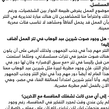
المسلسل.
موضوع العمل يفرض طبيعة الحوار بين الشخصيات، ورغم
ذلك واحتراماً منا للمشاهدين كان هناك عبارة تحذيرية في التتر
بأن العمل قد يحمل ألفاظاً ومشاهد لا تناسب فئات عمرية
معينة.
- هل وجود صوت شيرين عبد الوهاب في تتر العمل أضاف
إليه؟
التتر مهم جداً في جذب الجمهور، ولذلك أحرص على أن يكون
هناك صوت متميز في تترات مسلسلاتي، ومثلما استعنت
من قبل بإليسا في تتر «مع سبق الإصرار» وكان لها دور في
نجاح التتر، فإن وجود مطربة كبيرة مثل شيرين عبد الوهاب معنا
هذا العام له أيضاً دور مهم جداً في نجاح التتر وجذب الجمهور
إليه. وأنا أعتبر شيرين امتداداً لعمالقة الغناء في مصر، وهي
الآن بالفعل أهم مطربة مصرية.
- إلى أي مدى كانت تشغلك المنافسة مع الآخرين؟
لم يكن عندي وقت لمجرد التفكير في المنافسة، رغم وجود
نجوم ونجمات كبار، لكن تركيزي كله كان على عملي، خاصة أن