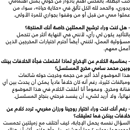
كنت البطلة، بالعكس أهتم بأدوار من حولي بمثل اهتمامي
بدوري، والحمد لله الكل تألق في «حكاية حياة»، سواء من
عملوا معي من قبل أو من وقفوا بجواري للمرة الأولى.
- هل كنت وراء ترشيح الممثلين خاصة أنك المنتجة؟
بالتأكيد يكون لي رأي، لأنني في النهاية أكثر من تتحمل
مسؤولية العمل، لكنني أيضاً أحترم اختيارات المخرجين الذين
أعمل معهم.
- بمناسبة الكلام عن الإخراج لماذا اشتعلت فجأة الخلافات بينك
وبين محمد سامي مخرج المسلسل؟
هذا الموضوع أخذ أكبر من حجمه وخرجت حوله شائعات
ومبالغات كثيرة، رغم أنه كان خلافاً عادياً يمكن أن يحدث بين أي
فنانة ومخرج. وعموماً أنا أغلقت الكلام في هذا الموضوع
نهائياً، ولا أريد لشيء أن يفسد فرحتي بنجاح المسلسل.
- رغم أنك كنت وراء اختيار روجينا ورزان مغربي، تردد كلام عن
خلافات بينكن فما تعليقك؟
السؤال نفسه يحمل الإجابة، كيف أختلف مع زميلتين تحمست
لوجودهما بجواري؟ وما أدهشني بل وأضحكني أكثر أن هناك