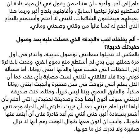
عام إلى آخر، وأعرف أن هناك من يقول في كل مرة، غادة لن
تستطيع تجاوز نجاحها السابق، وأفاجئهم بنجاح أكبر وربما هذا
يغيظهم فيطلقون الشائعات، لكنني لا أهتم وأستمتع بالنجاح
الذي أدفع له ثمناً غالياً من وقتي وصحتي ومالي.
- ألم يقلقك لقب «الجدة» الذي حصلت عليه بعد وصول
حفيدتك خديجة؟
بالعكس لا تتخيلوا سعادتي بوصول خديجة، وأتذكر في أول
مرة حملتها بين يدي لم أستطع منع دموع الفرح، وعدت بالذاكرة
إلى اللحظات التي حملت فيها والدتها ابنتي روتانا. أما مسألة
كوني جدة فلا تقلقني، لأنني لست مصابة بأي عقد، كما أن
الكل يعلم أنني تزوجت في سن صغيرة وأنجبت ابنتي روتانا
مبكراً، والفارق العمري بيننا ليس كبيراً، ومثلما كنت صديقة
لابنتي سوف أكون أيضاً جدة وصديقة لحفيدتي التي أحلم بأن
أراها تكبر أمام عيني، بعد أن غيرت نظرتي الى الحياة وجعلتني
أشعر بسعادة أكبر، حتى أنني لم أعد قادرة على أن أبتعد عنها
طويلاً، وأحب أن أكون معها طوال الوقت رغم أنها لا تزال
صغيرة ولا تدرك كل ما حولها.