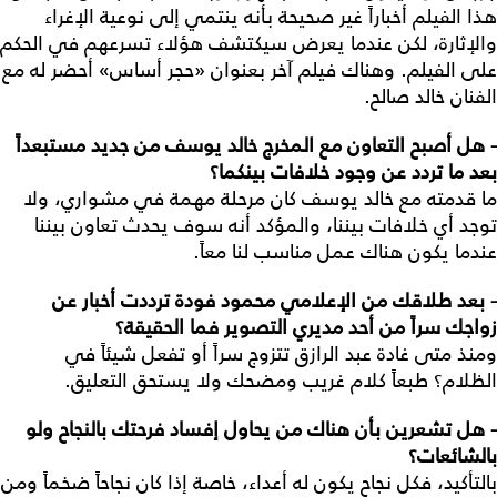
هذا الفيلم أخباراً غير صحيحة بأنه ينتمي إلى نوعية الإغراء
والإثارة، لكن عندما يعرض سيكتشف هؤلاء تسرعهم في الحكم
على الفيلم. وهناك فيلم آخر بعنوان «حجر أساس» أحضر له مع
الفنان خالد صالح.
- هل أصبح التعاون مع المخرج خالد يوسف من جديد مستبعداً
بعد ما تردد عن وجود خلافات بينكما؟
ما قدمته مع خالد يوسف كان مرحلة مهمة في مشواري، ولا
توجد أي خلافات بيننا، والمؤكد أنه سوف يحدث تعاون بيننا
عندما يكون هناك عمل مناسب لنا معاً.
- بعد طلاقك من الإعلامي محمود فودة ترددت أخبار عن
زواجك سراً من أحد مديري التصوير فما الحقيقة؟
ومنذ متى غادة عبد الرازق تتزوج سراً أو تفعل شيئاً في
الظلام؟ طبعاً كلام غريب ومضحك ولا يستحق التعليق.
- هل تشعرين بأن هناك من يحاول إفساد فرحتك بالنجاح ولو
بالشائعات؟
بالتأكيد، فكل نجاح يكون له أعداء، خاصة إذا كان نجاحاً ضخماً ومن