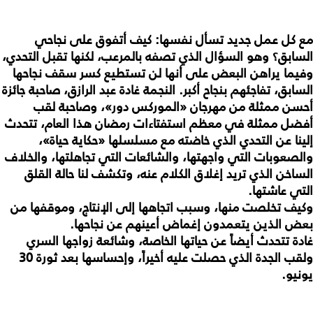
مع كل عمل جديد تسأل نفسها: كيف أتفوق على نجاحي
السابق؟ وهو السؤال الذي تصفه بالمرعب، لكنها تقبل التحدي،
وفيما يراهن البعض على أنها لن تستطيع كسر سقف نجاحها
السابق، تفاجئهم بنجاح أكبر. النجمة غادة عبد الرازق، صاحبة جائزة
أحسن ممثلة من مهرجان «الموركس دور»، وصاحبة لقب
أفضل ممثلة في معظم استفتاءات رمضان هذا العام، تتحدث
إلينا عن التحدي الذي خاضته مع مسلسلها «حكاية حياة»،
والصعوبات التي واجهتها، والشائعات التي تجاهلتها، والخلاف
الساخن الذي تريد إغلاق الكلام عنه، وتكشف لنا حالة القلق
التي عاشتها.
وكيف تخلصت منها، وسبب اتجاهها إلى الإنتاج، وموقفها من
بعض الذين يتعمدون إغماض أعينهم عن نجاحها.
غادة تتحدث أيضاً عن حياتها الخاصة، وشائعة زواجها السري
ولقب الجدة الذي حصلت عليه أخيراً، وإحساسها بعد ثورة 30
يونيو.