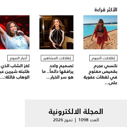
الأكثر قراءة
إطلالات النجوم
إطلالات المشاهير
أخبار النجوم
نانسي عجرم
تصميم واحد
لغز الشاب الذي
بقميص مفتوح
يرافقها دائماً.. ما
طلبته شيرين عب
في لقطات عفوية
هو سر الخيار...
الوهاب قائلة:...
على...
المجلة الالكترونية
العدد 1098 | تموز 2026