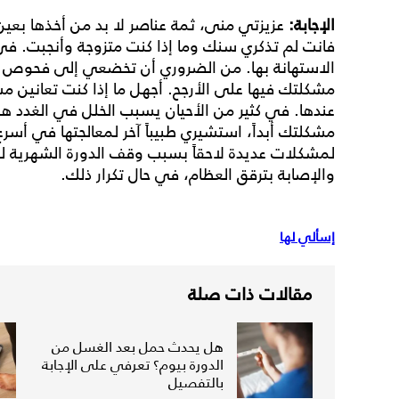
الإجابة:
عزيزتي منى، ثمة عناصر لا بد من أخذها بعين
فانت لم تذكري سنك وما إذا كنت متزوجة وأنجبت. ف
الاستهانة بها. من الضروري أن تخضعي إلى فحوص ش
مشكلتك فيها على الأرجح. أجهل ما إذا كنت تعانين مش
عندها. في كثير من الأحيان يسبب الخلل في الغدد هذ
مشكلتك أبداً، استشيري طبيباً آخر لمعالجتها في 
لمشكلات عديدة لاحقاً بسبب وقف الدورة الشهرية لع
والإصابة بترقق العظام، في حال تكرار ذلك.
إسألي لها
مقالات ذات صلة
هل يحدث حمل بعد الغسل من
الدورة بيوم؟ تعرفي على الإجابة
بالتفصيل