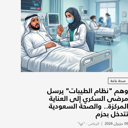
صحة عامة
هم "نظام الطيبات" يرسل
رضى السكري إلى العناية
لمركزة.. والصحة السعودية
تدخل بحزم
0 حزيران 2026
|
الرياض - "لها"