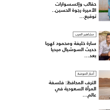
حقائب وإكسسوارات
الأميرة رجوة الحسين..
توقيع...
مشاهير العرب
سارة خليفة ومحمود كهربا
حديث السوشيال ميديا
بعد...
أخبار الموضة
الترف المحافظ: فلسفة
المرأة السعودية في
عالم...