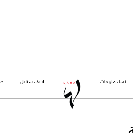
نساء ملهمات
لايف ستايل
صح