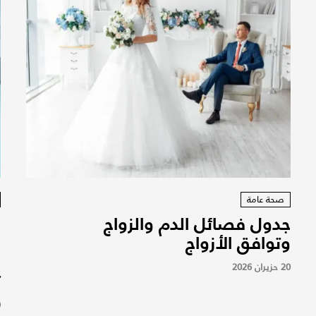
صحة عامة
جدول فصائل الدم والزواج
و
وتوافق الأزواج
م
ا
20 حزيران 2026
ت
9