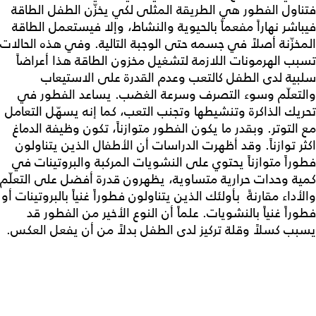
فتناول الفطور هي الطريقة المثلى لكي يخزّن الطفل الطاقة
فيباشر نهاراً مفعماً بالحيوية والنشاط، وإلا فيستعمل الطاقة
المخزّنة أصلاً في جسمه حتى الوجبة التالية. وفي هذه الحالات
تسبب الهرمونات اللازمة لتشغيل مخزون الطاقة هذا أعراضاً
سلبية لدى الطفل كالتعب وعدم القدرة على الاستيعاب
والتعلّم وسوء التصرف وسرعة الغضب. يساعد الفطور في
تحريك الذاكرة وتنشيطها وتجنب التعب، كما إنه يسهّل التعامل
مع التوتر. وبقدر ما يكون الفطور متوازناً، تكون وظيفة الدماغ
اكثر توازناً. وقد أظهرت الدراسات أن الأطفال الذين يتناولون
فطوراً متوازناً يحتوي على النشويات المركبة والبروتينات في
كمية وحدات حرارية متساوية، يظهرون قدرة أفضل على التعلّم
والأداء مقارنةً بأولئك الذين يتناولون فطوراً غنياً بالبروتينات أو
فطوراً غنياً بالنشويات. علماً أن النوع الأخير من الفطور قد
يسبب كسلاً وقلة تركيز لدى الطفل بدلاً من أن يفعل العكس.