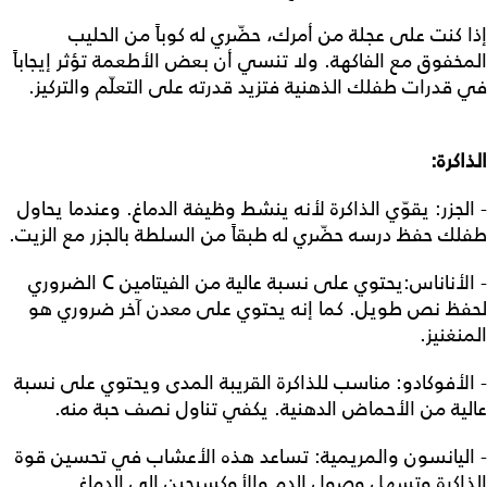
إذا كنت على عجلة من أمرك، حضّري له كوباً من الحليب
المخفوق مع الفاكهة. ولا تنسي أن بعض الأطعمة تؤثر إيجاباً
في قدرات طفلك الذهنية فتزيد قدرته على التعلّم والتركيز.
الذاكرة:
- الجزر: يقوّي الذاكرة لأنه ينشط وظيفة الدماغ. وعندما يحاول
طفلك حفظ درسه حضّري له طبقاً من السلطة بالجزر مع الزيت.
- الأناناس:يحتوي على نسبة عالية من الفيتامين C الضروري
لحفظ نص طويل. كما إنه يحتوي على معدن آخر ضروري هو
المنغنيز.
- الأفوكادو: مناسب للذاكرة القريبة المدى ويحتوي على نسبة
عالية من الأحماض الدهنية. يكفي تناول نصف حبة منه.
- اليانسون والمريمية: تساعد هذه الأعشاب في تحسين قوة
الذاكرة وتسهل وصول الدم والأوكسيجين إلى الدماغ.