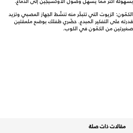
بسهولة أكثر مما يسهّل وصول الأوكسيجين إلى الدماغ.
الكمّون: الزيوت التي تتبخّر منه تنشّط الجهاز العصبي وتزيد
قدرته على التفكير المبدع. حضّري طفلك بوضع ملعقتين
صغيرتين من الكمّون في الكوب.
مقالات ذات صلة