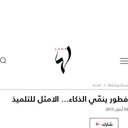
صحة ورشاقة
>
تغذية
فطور ينمّي الذكاء... الامثل للتلميذ
03 أيلول 2013
شارك