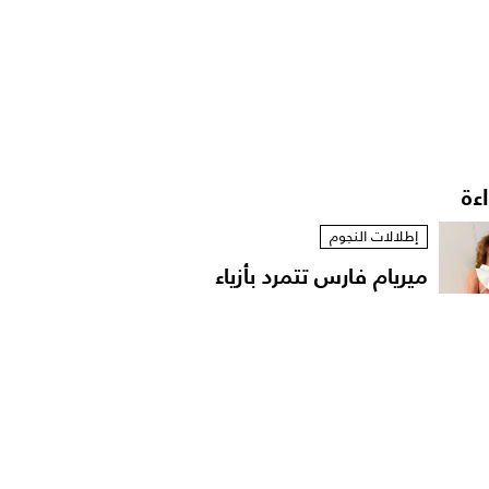
اءة
إطلالات النجوم
ميريام فارس تتمرد بأزياء
مستوحاة من الخزانة...
إطلالات النجوم
نانسي عجرم بقميص
مفتوح في لقطات عفوية