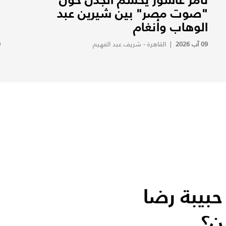
"صوت مصر" بين شيرين عبد
ا
الوهاب وأنغام
ن
09 آب 2026
|
القاهرة - شريف عبد الفهيم
9
حبيبة رضا
ن؟