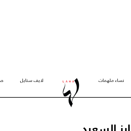
نساء ملهمات
لايف ستايل
صح
يز السعيد