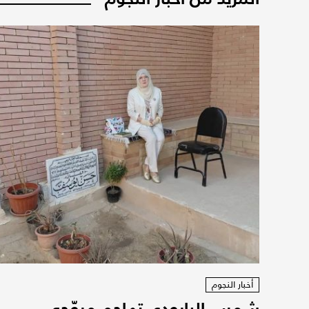
أخبار النجوم
شمس البارودي تهاجم مروّجي