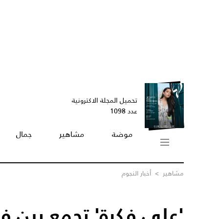
تحميل المجلة الاكترونية
عدد 1098
موضة
مشاهير
جمال
مشاهير
>
أخبار النجوم
'على فكرة' تجمع بين فا