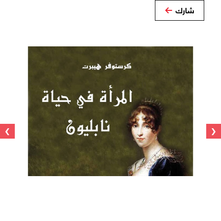
شارك
›
‹