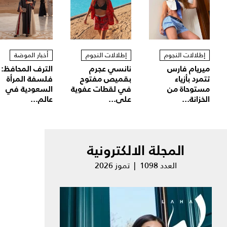
إطلالات النجوم
إطلالات النجوم
أخبار الموضة
ميريام فارس
نانسي عجرم
الترف المحافظ:
تتمرد بأزياء
بقميص مفتوح
فلسفة المرأة
مستوحاة من
في لقطات عفوية
السعودية في
الخزانة...
على...
عالم...
المجلة الالكترونية
العدد 1098 | تموز 2026