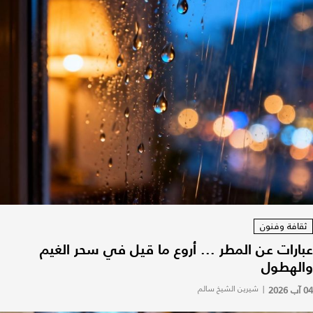
ثقافة وفنون
عبارات عن المطر ... أروع ما قيل في سحر الغيم
والهطول
04 آب 2026
|
شيرين الشيخ سالم