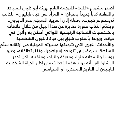
أصدر مشروع «كلمة» للترجمة التابع لهيئة أبو ظبي للسياحة
والثقافة كتاباً جديداً بعنوان: « المرأة في حياة نابليون» للكاتب
كريستوفر هيبرت، ونقله إلى العربية المترجم عمر الأيوبي.
ويقدّم الكتاب صورة مغايرة عن هذا الرجل من خلال علاقاته
بالشخصيات النسائية الرئيسية اللواتي أحطن به وأثّرن في
حياته، ويربط بأسلوب شيّق بين حياة نابليون الشخصية
والأحداث الكبرى التي شهدتها مسيرته المهنية من ارتقائه سلّم
السلطة بسرعة، إلى تتويجه إمبراطوراً، وتغيّر تحالفاته، وغزو
روسيا وانسحابه منها، ومعركة واترلو، ومنفييه. لكن تجدر
الإشارة إلى أنه يورد هذه الأحداث في إطار الحياة الشخصية
لنابليون لا التاريخ العسكري أو السياسي.