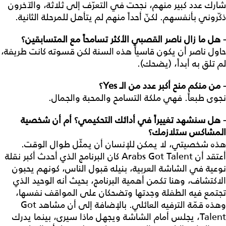
شارك عدد كبير منهم، نجحت في التعرّف إلى ثلاثة، والآخرون
ذكّروني بأنفسهم. لكنّ أحداً منهم لم يتأهل للمرحلة الثانية.
- هل
ما
زال
ناصر
القصبي
الأكثر
تسامحاً
مع
المتسابقين؟
حاول ناصر أن يكون قاسياً هذه السنة لكن قسوته كانت طريفة،
لم تلق به أبداً، (يضحك).
- من
منكم
منح
أكبر
عدد
من
الـ
Yes
؟
نجوى طبعاً. فهي ملكة التسامح والمحبة والجمال.
- هل
سنشهد
تغييراً
في
أدائك
التحكيمي؟
أم
أن
شخصية
المشاكس
ستلازمك؟
هذه شخصيتي، لا يمكن للإنسان أن يمثّل طوال الوقت.
أعتقد أن Arabs Got Talent كان البرنامج الذي أحدث أكبر نقلة
نوعية في الشاشة العربية، بنيله قبول الناس، كونهم يحبون
الاكتشاف، وهنا تكمن أهمية البرنامج، بحيث أنه الوحيد الذي
تجتمع فيه الطفلة وجدتها وتضحكان على المواقف نفسها،
وهذه قمّة الترفيه العائلي. بالإضافة إلى أن مشاهد Got
Talent، يجلس أمام الشاشة ويجهل ماذا سيرى، بينما يدرك