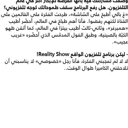
وصفت
مشاركتك
فيه
بأنها
الفرصة
للإبحار
أكثر
في
عالم
التلفزيون
.
هل
رفع
البرنامج
سقف
طموحاتك
كوجه
تلفزيوني؟
«عَ بالي أطبخ على الشاشة»، طرحت الفكرة على القائمين على
القناة لكنهم رفضوا. فأنا أهم طباخ في العالم، أحضّر أطيب
«همبرغر»، وثاني-ثالث أطيب بيتزا في العالم، كما أتقن طهو
الكبّة بالصينية، وطبق الفول المدمّس الذي أحضّره «غريب
عجيب».
- ليكن
برنامج
تلفزيون
الواقع
Reality Show!
لا لا لم تعجبني الفكرة، فأنا رجل «خصوصي» لا يناسبني أن
تلاحقني الكاميرا طوال الوقت..