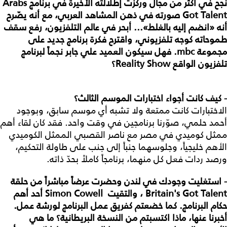
نجح في أكثر من مجال وركّزت إطلالته الأخيرة في برنامج
Arabs
Got Talent
صورته في ذهن المشاهد العربي، مع أنه يصّرح
أنه «انضم إليه بالغلط»... أبحر في عالم التلفزيون، رفع سقف
طموحاته كوجه تلفزيوني، واقترح فكرة برنامج جديد على
مجموعة
mbc
. فهل سيكون العميد علي جابر نجماً لبرنامج
تلفزيون الواقع
Reality Show
؟
- كيف كانت أجواء اختبارات الموسم الثالث؟
الاختبارات كانت ممتعة ولا تشبه أي موسم سابق، وبوجود
أحمد حلمي، صوّرنا برنامجين في وقت واحد. فقد كان لقاء أهم
ممثل كوميدي في مصر مع ناصر القصبي الممثل الكوميدي
الأهم خليجياً، وجلوسهما جنباً إلى جنب على طاولة التحكيم،
ورصد ردات فعل كل منهما، برنامجاً كاملاً بحدّ ذاته.
- استغليت وجودك في لندن وحضرت عرضاً مباشراً من حلقة
s Got Talent
'
Britain
، والتقيت
Simon Cowell
أحد أهم
حكام البرنامج. كما خضعتم كفريق عمل البرنامج لورشة عمل.
أخبرنا عنها، ماذا اكتسبتم من النسخة البريطانية؟ ما هي