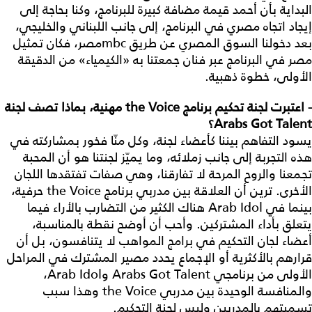
البداية بأن أحمد قيمة مضافة كبيرة للبرنامج، وكنا بحاجة إلى
إيجاد اتجاه مصري في البرنامج، إلى جانب اللبناني والخليجي،
بعد دخولنا السوق المصري عن طريق mbcمصر، فكان تمثيل
مصر في البرنامج عبر فنان جمعتنا به «الكيمياء» من الدقيقة
الأولى، خطوة ذهبية.
- اعتبرت لجنة تحكيم برنامج
the Voice
مهنية، بماذا تصف لجنة
Arabs Got Talent
؟
يسود التفاهم بيننا كأعضاء لجنة، وكل منّا فخور بمشاركته في
هذه التجربة إلى جانب زملائه، وما يميّز لجنتنا هو أن المحبة
تجمعنا والروح المرحة لا تفارقنا، وهي صفات تفتقدها اللجان
الأخرى. ترين أن العلاقة بين مدربي برنامج the Voice حرفية،
بينما في Arab Idol هناك الكثير من التضارب بالأراء فيما
يتعلق بأداء المشتركين. وأحب أن أوضح نقطة بالمناسبة،
أعضاء لجان التحكيم في برامج المواهب لا يتنافسون، بل أن
قرارهم بالأكثرية أو الإجماع يحدد مصير المشترك في المراحل
الأولى من برنامجي Arabs Got Talent وArab Idol،
والمنافسة الوحيدة بين مدربي the Voice وهذا سبب
تسميتهم بالمدربين وليس لجنة التحكيم.