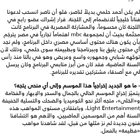
لم يكن أحمد حلمي بديلاً لناصر، فلو أن ناصر انسحب لدعونا
فناناً خليجياً للانضمام إلى اللجنة. قرار إشراك عضو رابع في
اللجنة كان محسوماً، والمشاركة المصرية في البرنامج كانت
محتّمة بحيث أن لمجموعة mbc اهتماماً تجارياً في مصر يترجَم
بأن يكون هناك محتوى أساسي مصري داخل البرنامج، ولم نجد
أي محتوى يليق بنا وببرنامجنا وبطبيعته سوى حلمي، وذلك لأن
توجّهه شبابي وجمهوره واسع وعريض وهو في بالنا منذ رأس
السنة الماضية، فقد كان من أبرز متابعي البرنامج وكان يرسل
لي مع أصدقاء مشتركين تقديره للبرنامج.
- ما
هو
الجديد
إخراجياً
هذا
الموسم
وإلى
أي
منحى
يتجه؟
يتميّز إخراج الموسم الحالي بالجمال والسحر والإبهار والفخامة
و«الحَلى»، متجه أكثر نحو الكوميديا والضحك والتسلية الخفيفة
Light Entertainment، وباعتقادي مستوى المواهب هذه
السنة أهم من الموسمين الماضيين، والأهم هو اكتشافنا
فنون جديدة لم نرَ مثلها من قبل، لقد شاهدنا مواهب
«فظيعة» بالفعل.