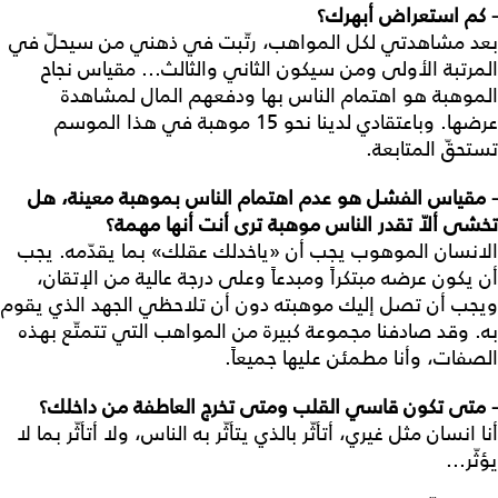
- كم
استعراض
أبهرك؟
بعد مشاهدتي لكل المواهب، رتّبت في ذهني من سيحلّ في
المرتبة الأولى ومن سيكون الثاني والثالث... مقياس نجاح
الموهبة هو اهتمام الناس بها ودفعهم المال لمشاهدة
عرضها. وباعتقادي لدينا نحو 15 موهبة في هذا الموسم
تستحقّ المتابعة.
- مقياس
الفشل
هو
عدم
اهتمام
الناس
بموهبة
معينة،
هل
تخشى
ألاّ
تقدر
الناس
موهبة
ترى
أنت
أنها
مهمة؟
الانسان الموهوب يجب أن «ياخدلك عقلك» بما يقدّمه. يجب
أن يكون عرضه مبتكراً ومبدعاً وعلى درجة عالية من الإتقان،
ويجب أن تصل إليك موهبته دون أن تلاحظي الجهد الذي يقوم
به. وقد صادفنا مجموعة كبيرة من المواهب التي تتمتّع بهذه
الصفات، وأنا مطمئن عليها جميعاً.
- متى
تكون
قاسي
القلب
ومتى
تخرج
العاطفة
من
داخلك؟
أنا انسان مثل غيري، أتأثّر بالذي يتأثّر به الناس، ولا أتأثّر بما لا
يؤثّر...