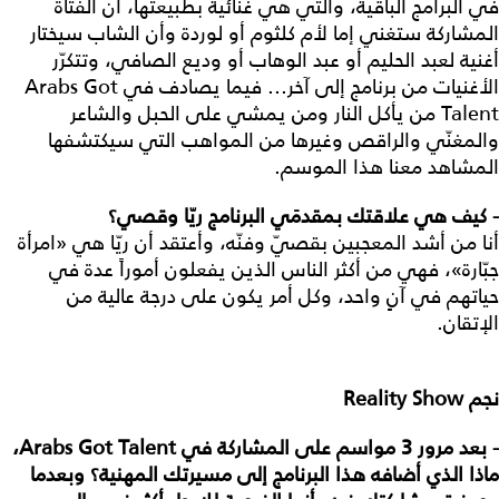
في البرامج الباقية، والتي هي غنائية بطبيعتها، أن الفتاة
المشاركة ستغني إما لأم كلثوم أو لوردة وأن الشاب سيختار
أغنية لعبد الحليم أو عبد الوهاب أو وديع الصافي، وتتكرّر
الأغنيات من برنامج إلى آخر... فيما يصادف في Arabs Got
Talent من يأكل النار ومن يمشي على الحبل والشاعر
والمغنّي والراقص وغيرها من المواهب التي سيكتشفها
المشاهد معنا هذا الموسم.
- كيف
هي
علاقتك
بمقدمَي
البرنامج
ريّا
وقصي؟
أنا من أشد المعجبين بقصيّ وفنّه، وأعتقد أن ريّا هي «امرأة
جبّارة»، فهي من أكثر الناس الذين يفعلون أموراً عدة في
حياتهم في آنٍ واحد، وكل أمر يكون على درجة عالية من
الإتقان.
نجم
Reality Show
- بعد
مرور
3
مواسم
على
المشاركة
في
Arabs Got Talent
،
ماذا
الذي
أضافه
هذا
البرنامج
إلى
مسيرتك
المهنية؟
وبعدما