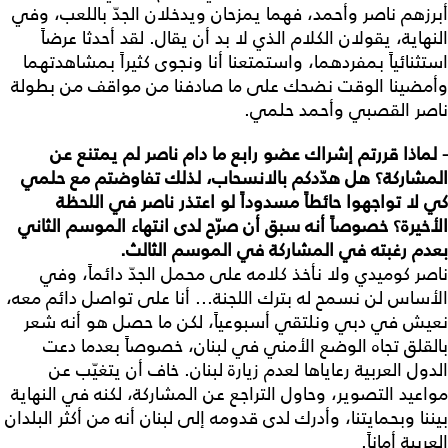
أبرزهم ناصر وأحمد، فهما يمزحان ويدخلان الجدّ باللعب، وفي
النهاية، يقولان الكلام الذي لا بد أن يقال. لقد أحدثا عرضاً
استثنائياً بمفردهما، واستمتعنا أنا ونجوى كثيراً بمشاهدتهما
وأمضينا الوقت نضحك على ما صادفنا من مواقف من بطولة
ناصر القصبي وأحمد حلمي.
- لماذا
قررتم
إشراك
عضو
رابع
ما
دام
ناصر
لم
يمتنع
عن
المشاركة؟
هل
هدّدكم
بالانسحاب،
لذلك
تفاوضتم
مع
حلمي
كي
لا
تواجهوا
حائطاً
مسدوداً
لو
اعتذر
ناصر
في
اللحظة
الأخيرة؟
خصوصاً
أنه
سبق
أن
صرّح
لدى
انتهاء
الموسم
الثاني
بعدم
رغبته
في
المشاركة
في
الموسم
الثالث
.
ناصر كوميدي ولا نأخذ كلامه على محمل الجدّ دائماً، وفي
الأساس لن نسمح له بترك اللجنة... أنا على تواصل دائم معه،
نعيش في دبي ونلتقي أسبوعياً، لكن ما حصل هو أنه شعر
بالقلق تجاه الوضع الأمني في لبنان، خصوصاً بعدما دعت
الدول العربية رعاياها لعدم زيارة لبنان. خاف أن يتغيّب عن
مواعيد التصوير، وحاول التراجع عن المشاركة، لكنه في النهاية
بيننا وبحمايتنا، وأدرك لدى قدومه إلى لبنان أنه من أكثر البلدان
العربية أماناً.