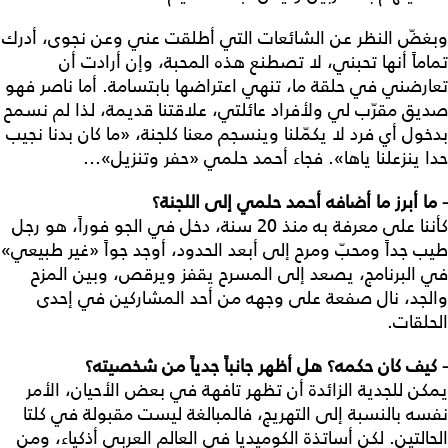
وبغضّ النظر عن الشائعات التي أطلقت عني وعن نجوى، أدرك
تماماً أنها تحبني، لا تصطنع هذه المحبة، وإن أرادت أن
تعارضني في حلقة ما، تنهي اعتراضها بابتسامة. أما ناصر فهو
صديق مقرّب لي ولأفراد عائلتي، علاقتنا قديمة، لذا لم نسمح
بدخول أي فرد لا يكمّلنا وينسجم معنا كلجنة، «ما كان بدنا نجيب
حدا ينزعلنا ياها». فجاء أحمد حلمي «حفر وتنزيل»...
- ما
أبرز
ما
أضافه
أحمد
حلمي
إلى
اللجنة؟
كأننا على معرفة به منذ 20 سنة، دخل في الجو فوراً، هو رجل
طيب جداً ومحبّ ومرح إلى أبعد الحدود، أوجد جواً «غير طبيعي»
في البرنامج، يصعد إلى المسرح يقفز ويرقص، وبين المزح
والجد، نال صفعة على وجهه من أحد المشاركين في إحدى
الحلقات.
- كيف
كان
حكمه؟
هل
أظهر
جانباً
جدياً
من
شخصيته؟
يمكن للجدية الزائدة أن تظهر تافهة في بعض الأحيان، الأمر
نفسه بالنسبة إلى التهريج، فالمبالغة ليست مقبولة في كلتا
الحالتين. لكن أساتذة الكوميديا في العالم العربي أذكياء، ومن