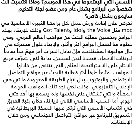
الأسس التي اتبعتموها في هذا الموسم؟ وماذا اكتسبت أنت
شخصياً من البرنامج بشكل عام ومن عضو لجنة التحكيم
سايمون بشكل خاص؟
نحرص على إقامة ورش عمل لكل برامجنا الكبيرة الأساسية في
mbc مثل the Voice وIdol وGot Talent وذلك للإرتقاء بهذه
البرامج وتحسين عمليّة البحث عن مواهب العالم العربي. وفي
خطوة منا لصقل البرامج أكثر وأكثر، ولإيجاد حلول مشتركة في
حال مواجهة المشكلات، فإنّ تبادل الخبرات أمر مهمّ جداً تفادياً
لإرتكاب الأخطاء. قصدنا لندن لسببين، بدايةً لكي يتعرّف فريق
الانتاج على الاستراتيجية المثلى التي تنتقى من خلالها
المواهب، متّبعاً طرقاً أكثر فعالية كالبحث عبر مواقع التواصل
الاجتماعي واليوتيوب بدل اتباع الطريقة المعهودة والتي هي
الإعلان التلفزيوني. وذلك لكي نجد تلك المواهب المهمة
المخبأة والتي تشتغل على نفسها ولم يسمع بها أحد حتى
اليوم. أما السبب الأساسي الثاني لزيارتنا، فكان رغبة الفريق
في اكتساب الأسس التي ترتكز عليها النسخة البريطانية في
التسويق للبرنامج عبر مواقع التواصل الاجتماعي ومن خلال
الإعلانات.