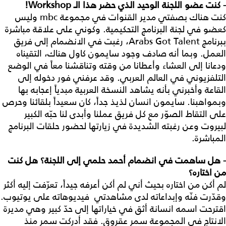
- كنت عضو اللجنة الوحيد الذي حضر هذا الـ
Workshop
!
كنت هناك بصفتي مدير القنوات في مجموعة mbc وليس
كعضو في لجنة البرنامج التحكيمية. وكوني على علاقة مباشرة
ببرنامج Arabs Got Talent، رغبت في الانضمام إلى فريق
العمل. وبما أنه صادف وجود سايمون كاول هناك، التقيناه
ودعانا إلى العشاء وأعطانا من وقته وتناقشنا معاً في الوضع
التلفزيوني في العالم العربي. وقد عرفني فور دخوله إلى
القاعة وأخبرني بأنه يشاهد النسخة العربية مبدياً إعجابه بها
وبمواهبنا. سايمون انسان لذيذ جداً، كان سعيداً بلقائنا وحرص
على التقاط الصوّر مع كل فريق عملنا وأبدى لنا حبّه الكبير
لبيروت وعن رغبته الشديدة في زيارتها لحضور حلقات البرنامج
المباشرة.
- هل ساهمت في انضمام أحمد حلمي إلى اللجنة؟ هل كنت
من اختاره؟
لم أكن من اختاره بحيث أني لم أكن أعرفه جيداً، تعرّفت إليه أكثر
وقدّرت فنّه وإبداعاته لدى مشاهدتي فيديوهاته على يوتيوب.
اقترحت اسمه انسانة أثق في خياراتها إلى حدّ كبير وهي مديرة
الانتاج في المجموعة سمر عقروق. فقد أدركت سمر منذ