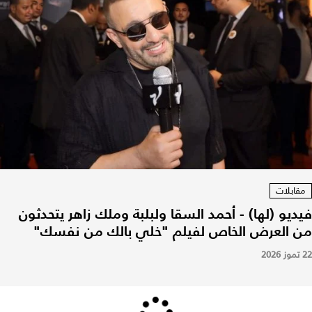
مقابلات
فيديو (لها) - أحمد السقا ولبلبة وملك زاهر يتحدثون
من العرض الخاص لفيلم "خلي بالك من نفسك"
22 تموز 2026