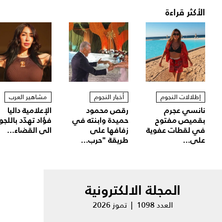
الأكثر قراءة
إطلالات النجوم
أخبار النجوم
مشاهير العرب
نانسي عجرم
رقص محمود
الإعلامية داليا
بقميص مفتوح
حميدة وابنته في
فؤاد تهدّد باللجو
في لقطات عفوية
زفافها على
الى القضاء...
على...
طريقة "حرب...
المجلة الالكترونية
العدد 1098 | تموز 2026