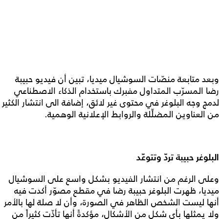
وبعد متابعة منصّات السوشيال ميديا، تبين أن فيديو حبيبة
رضا المسرّب المتداول مفبرك باستخدام الذكاء الاصطناعي
لدمج وجه البلوغر في محتوى غير لائق، إضافة الى انتشار الكثير
من العناوين المضلِّلة والروابط الإعلانية الوهمية.
البلوغر حبيبة تردّ وتتوعّد
وعلى الرغم من انتشار الفيديو بشكل واسع على السوشيال
ميديا، ظهرت البلوغر حبيبة رضا في مقطع مصوّر أكدت فيه
أنها ليست الشخص الظاهر في الصورة، وأن لا صلة لها بالأمر
ولا يمثلها بأي شكل من الأشكال، مؤكدةً أنها تأذّت كثيراً من