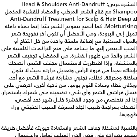
القشرة جربي: Head & Shoulders Anti-Dandruff
Shampoo مع قناع الشعر المرطب والمضاد للقشرة المكمل
له Anti-Dandruff Treatment for Scalp & Hair Deep
Moisturising. كما أنصح بتفويح الشعر جيّدا إنما بمياه دافئة
تميل إلى البرودة، ومن الأفضل أن تكون آخر تفويحة شعر
بالمياه المعدنية مع إضافة ملعقة واحدة من خل التفاح أو
العنب الأبيض إليها ما يساعد على منع التراكمات الكلسية على
الشعر والحدّ من ظهور القشرة. من المفضل، تجفيف الشعر
بالمنشفة، وإذا اضطررت لاستعمال مجفف الشعر، أنصحك
بإبقائه بعيداً من فروة الرأس وتعديل حرارته بحيث لا تكون
ساخنة ومحرقة. كذلك، تجنبي مشاركة فرشاة الشعر مع أحد،
وبدّلي غطاء وسادة النوم يوميا. من ناحية أخرى، احرصي على
غسل فراشي الشعر وأي شيء تضعينه على شعرك باستمرار.
إذا لم تتخلصي من وجود القشرة خلال شهر كحد أقصى،
أنصحك بمراجعة طبيب الجلد لمعرفة السبب الحقيقي وراء
ظهورها.
بالنسبة لمشكلة جفاف الشعر واستعادة حيويته فأفضل طريقة
تعتمد بصراحة على قص الجزء المتلف تماما، واستعمال