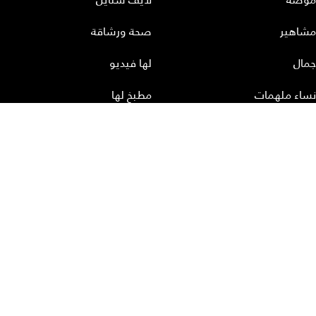
مشاهير
صحة ورشاقة
جمال
لها فيديو
نساء ملهمات
مطبخ لها
أعداد لها
تحميل المجلة الاكترونية
عن لها
إتصل بنا
سياسة الخصوصية
إشترك
الأرشيف