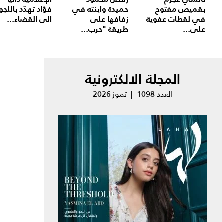
بقميص مفتوح
حميدة وابنته في
فؤاد تهدّد باللجو
في لقطات عفوية
زفافها على
الى القضاء...
على...
طريقة "حرب...
المجلة الالكترونية
العدد 1098 | تموز 2026