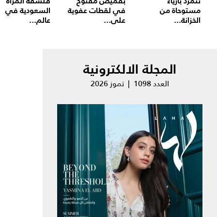
تتمرد بأزياء
بقميص مفتوح
فلسفة المرأة
مستوحاة من
في لقطات عفوية
السعودية في
الخزانة...
على...
عالم...
المجلة الالكترونية
العدد 1098 | تموز 2026