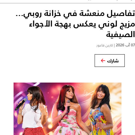
تفاصيل منعشة في خزانة روبي...
مزيج لوني يعكس بهجة الأجواء
الصيفية
07 آب 2026
|
كارين فاعور
شارك