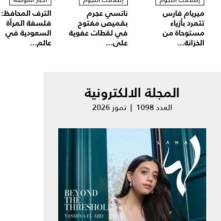
ميريام فارس
نانسي عجرم
الترف المحافظ:
تتمرد بأزياء
بقميص مفتوح
فلسفة المرأة
مستوحاة من
في لقطات عفوية
السعودية في
الخزانة...
على...
عالم...
المجلة الالكترونية
العدد 1098 | تموز 2026