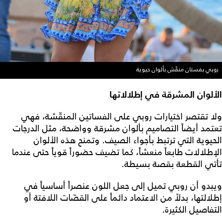
روبي بفستان منقّش بألوان حيوية
الألوان المشرقة في إطلالاتها
ولا تقتصر اختيارات روبي على الفساتين المنقّشة، فهي
تعتمد أيضاً التصاميم بألوان مشرقة وواضحة، مثل الدرجات
الحيوية التي ترتبط بأجواء الصيف. وتمنح هذه الألوان
الإطلالات طابعاً منعشاً، كما تضيف حضوراً قوياً حتى عندما
تأتي القطعة بقصة بسيطة.
ويبدو أن روبي تميل إلى جعل اللون عنصراً أساسياً في
إطلالتها، بدلاً من الاعتماد دائماً على القصّات اللافتة أو
التفاصيل الكثيرة.