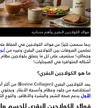
فوائد الكولاجين البقري وأهم مصادره
ربما سمعتِ كثيرًا عن فوائد الكولاجين في الحفاظ 
تعلمين الفروقات بين
الكولاجين البقري
وغيره من
أنو
وجمالكِ؟ سنتعرف على كل ما يتعلق ب
كولاجين عظام ا
أشكاله المتوافرة في الصيدليات؟
ما هو الكولاجين البقري؟
يعد
الكولاجين البقري
(ovine Collagen
استخلاصه من جلود وعظام وأنسجة الأبقار. ويحت
الأول
يدعم صحة الشعر والبشرة والأظافر، والنوع الث
فوائد الكولاجين البقري للجسم وا