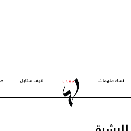
نساء ملهمات
لايف ستايل
صح
 للبشرة