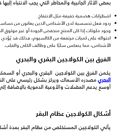
بعض الآثار الجانبية والمخاطر التي يجب الانتباه إليها ق
اضطرابات هضمية خفيفة مثل الانتفاخ.
ردود فعل تحسسية لدى الأشخاص الذين يعانون من حساسية ت
وجود ملوثات إذا كان المنتج منخفض الجودة أو غير موثوق ال
احتوائه على كميات مرتفعة من الكالسيوم، فذلك قد يُؤدي
الأشخاص، مما ينعكس سلبًا على وظائف الكلى والقلب.
الفرق بين الكولاجين البقري والبحري
يكمن
الفرق بين الكولاجين البقري والبحري أو
السمكي
البحري
مصدره الأسماك ويركز بشكل رئيسي على النوع ال
أوسع يدعم العضلات والأوعية الدموية بالإضافة إلى 
أشكال الكولاجين عظام البقر
يأتي
الكولاجين المستخلص من عظام البقر
بعدة أشك