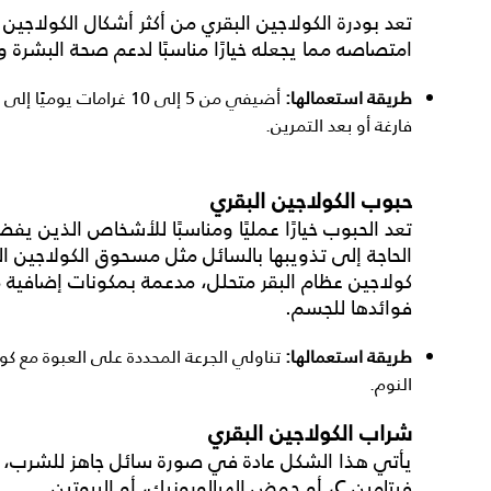
تعد
بودرة الكولاجين البقري
من أكثر أشكال الكولاجين 
امتصاصه مما يجعله خيارًا مناسبًا لدعم صحة البشرة
طريقة استعمالها:
أضيفي من 5 إلى 10 غرام
فارغة أو بعد التمرين.
حبوب الكولاجين البقري
تعد
الحبوب
خيارًا عمليًا ومناسبًا للأشخاص الذين ي
الحاجة إلى تذويبها بالسائل مثل
مسحوق الكولاجين ال
كولاجين عظام البقر متحلل، مدعمة بمكونات إضافية مثل 
فوائدها للجسم.
طريقة استعمالها:
تناولي الجرعة المحددة على العبوة مع كو
النوم.
شراب الكولاجين البقري
يأتي هذا الشكل عادة في صورة سائل جاهز للشرب، وغا
فيتامين C، أو حمض الهيالورونيك، أو البيوتين.