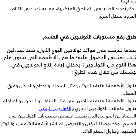
جمالهما.
يحفز تجديد الخلايا في المناطق المتضررة، مما يساعد على التئام
الجروح بشكل أسرع.
طرق رفع مستويات الكولاجين في الجسم
بعدما تعرفتِ على
فوائد كولاجين النوع الأول
، فقد تساءلين
كيف يمكنني الحصول عليه؟ ما هي الأطعمة التي تحتوي على
هذا النوع من الكولاجين؟ يمكنكِ زيادة إنتاج الكولاجين في
جسمكِ من خلال هذه الطرق:
تناول الأطعمة الغنية بالبروتين مثل السمك والدجاج والبيض ومرق
العظام.
تناول الأطعمة الغنية بفيتامين سي مثل البرتقال والليمون والفراولة.
تناول مكملات الكولاجين البحري و
الكولاجين البقري
.
الابتعاد عن العوامل التي تسبب انخفاض مستويات الكولاجين في
الجسم، وخصوصًا التدخين والتعرض المباشر لأشعة الشمس، والتوتر
الشديد، وتناول السكر الزائد.