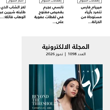
إطلالات النجوم
إطلالات النجوم
أخبار النجوم
ميريام فارس
نانسي عجرم
لغز الشاب الذي
تتمرد بأزياء
بقميص مفتوح
طلبته شيرين عب
مستوحاة من
في لقطات عفوية
الوهاب قائلة:...
الخزانة...
على...
المجلة الالكترونية
العدد 1098 | تموز 2026