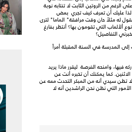
 الرغم من الروتين الثابت لا تنتابه نوبة
 لذا عليك أن تعرف كيف تجري بعض
ول له مثلاً حان وقت مرافقة" الماما" لترى
 ألألعاب التي تقومون بها؟ أنتظر بفارغ
خبرني التفاصيل؟
 إلى المدرسة في السنة المقبلة أمراً
 فيها، وامنحه الفرصة ليقرر ماذا يريد
اثنين. كما يمكنك أن تخبره أنت عن
لا تظن سيدي أنه من المبكر التحدث معه عن
مور التي نظن نحن الراشدين أنه لا