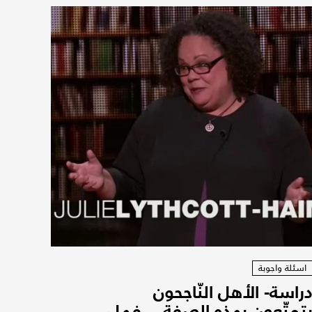
اسئلة واجوبة
راسة- الأهل النّاجحون
تمتّعون بهذه الصفة... فهل