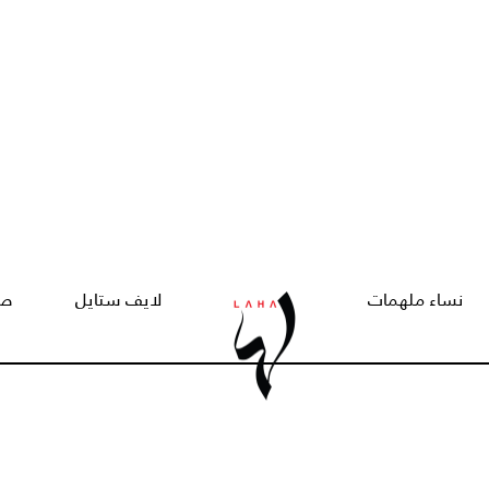
نساء ملهمات
لايف ستايل
صح