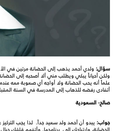
سؤال:
ولدي أحمد يذهب إلى الحضانة مرتين في الأ
ولكن أحياناً يبكي ويطلب مني ألا أصحبه إلى الحضانة
علماً أنه يحب الحضانة ولا أواجه أي صعوبة معه عند
أتفادى رفضه للذهاب إلى المدرسة في السنة المقبل
صالح- السعودية
جواب:
يبدو أن أحمد ولد سعيد جداً. لذا يجب التركي
الحضانة، وارتياحك إلى برنامجها. وأتفهم قلقك حيال