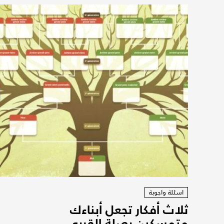
اسئلة واجوبة
ثلاث أفكار تجعل أبناءك
متمسكين بصلة القربى