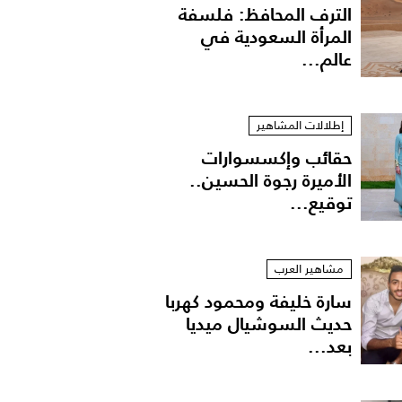
الترف المحافظ: فلسفة
المرأة السعودية في
عالم...
إطلالات المشاهير
حقائب وإكسسوارات
الأميرة رجوة الحسين..
توقيع...
مشاهير العرب
سارة خليفة ومحمود كهربا
حديث السوشيال ميديا
بعد...