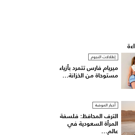
اءة
إطلالات النجوم
ميريام فارس تتمرد بأزياء
مستوحاة من الخزانة...
أخبار الموضة
الترف المحافظ: فلسفة
المرأة السعودية في
عالم...