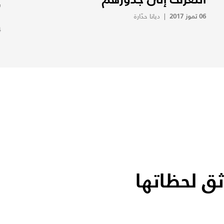
أ
06 تموز 2017
|
ديانا حدّارة
14
ثق لحظاتها