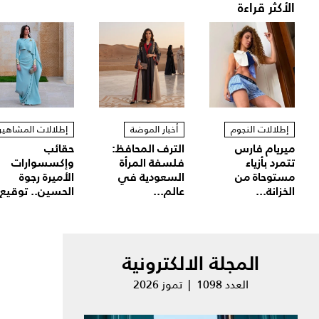
الأكثر قراءة
إطلالات النجوم
أخبار الموضة
إطلالات المشاهير
ميريام فارس
الترف المحافظ:
حقائب
تتمرد بأزياء
فلسفة المرأة
وإكسسوارات
مستوحاة من
السعودية في
الأميرة رجوة
الخزانة...
عالم...
الحسين.. توقيع.
المجلة الالكترونية
العدد 1098 | تموز 2026