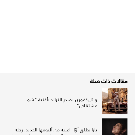
مقالات ذات صلة
وائل كفوري يصدر التراند بأغنية "شو
مشتقلي"
يارا تطلق أوّل اغنية من ألبومها الجديد: رحلة