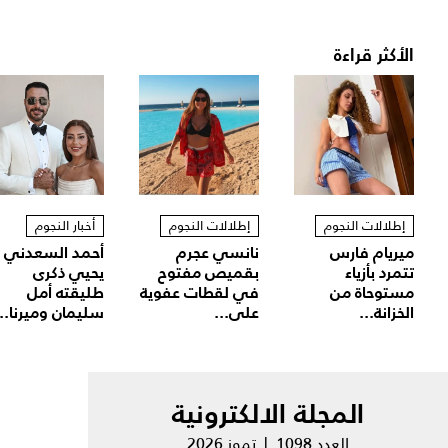
الأكثر قراءة
إطلالات النجوم
إطلالات النجوم
أخبار النجوم
ميريام فارس
نانسي عجرم
أحمد السعدني
تتمرد بأزياء
بقميص مفتوح
يحيي ذكرى
مستوحاة من
في لقطات عفوية
طليقته أمل
الخزانة...
على...
سليمان وميرنا...
المجلة الالكترونية
العدد 1098 | تموز 2026