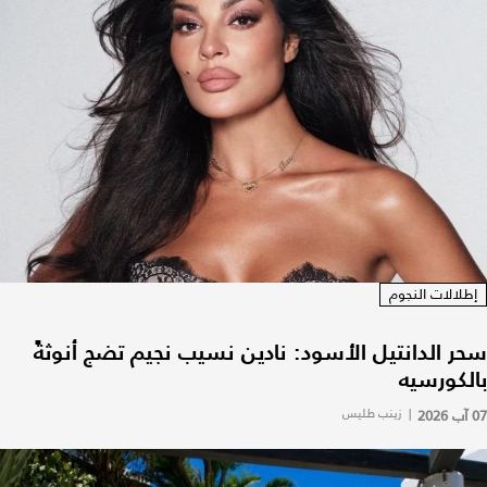
إطلالات النجوم
سحر الدانتيل الأسود: نادين نسيب نجيم تضج أنوثةً
بالكورسيه
07 آب 2026
|
زينب طليس