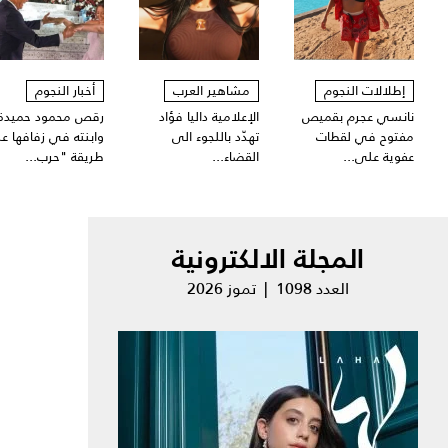
إطلالات النجوم
مشاهير العرب
أخبار النجوم
نانسي عجرم بقميص
الإعلامية داليا فؤاد
رقص محمود حميدة
مفتوح في لقطات
تهدّد باللجوء الى
وابنته في زفافها ع
عفوية على...
القضاء...
طريقة "حرب...
المجلة الالكترونية
العدد 1098 | تموز 2026