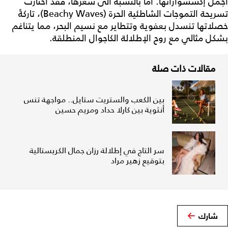
أجمل إكسسواراتها. أما بالنسبة الى شعرها، فقد اختارت
تسريحة التموجات الشاطئية الحرة (Beachy Waves)، تاركةً
خصلاتها تنسدل بعفوية وتتطاير مع نسيم البحر، مما يتناغم
بشكل مثالي مع روح الإطلالة الكاجوال المنطلقة.
مقالات ذات صلة
بين الكعب والستريت ستايل.. مواجهة تنس
أنثوية بين كارلا حداد ومريم حسين
سر التاج في إطلالة رزان جمال الكريستالية
بتوقيع زهير مراد
شارك