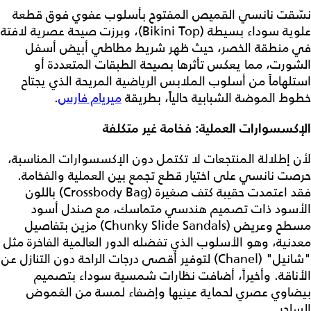
نسّقت نانسي القميص المفتوح بأسلوب عفوي فوق قطعة
علوية سوداء بسيطة (Bikini Top)، وبرزت صيحة عصرية لافتة
في منطقة الخصر، حيث ظهر شريط مطاطي أبيض أسفل
الشورت، مما يعكس تأثرها بصيحة الطبقات المتعددة أو
استلهاماً من أسلوب الملابس الرياضية المريحة الذي يجتاح
خطوط الموضة الشبابية حالياً، بطريقة
ميريام فارس
.
الإكسسوارات العملية: فخامة غير متكلفة
لأن إطلالة المنتجعات لا تكتمل دون الإكسسوارات المناسبة،
حرصت نانسي على اختيار قطع تجمع بين العملية والفخامة.
فقد اعتمدت حقيبة كتف صغيرة (Crossbody Bag) باللون
الأسود ذات تصميم هندسي متماسك، مع صندل أسود
مسطح وعريض (Chunky Slide Sandals) مزين بتفاصيل
معدنية، وهو الأسلوب الذي تفضله الدور العالمية الفاخرة مثل
"شانيل" (Chanel) لتوفير أقصى درجات الراحة دون التنازل عن
الأناقة. وأخيراً، أضافت نظارات شمسية سوداء بتصميم
بيضاوي عصري لحماية عينيها وإضفاء لمسة من الغموض
الساحر.