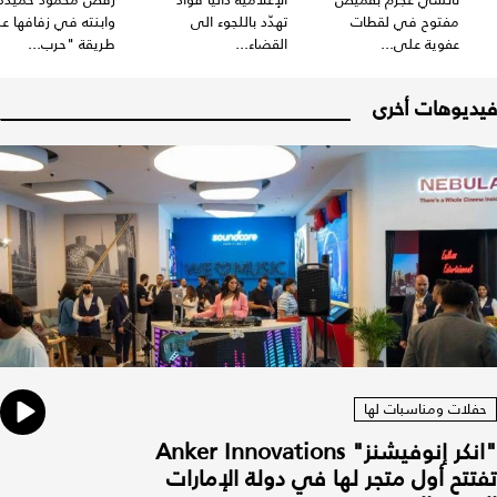
مفتوح في لقطات
تهدّد باللجوء الى
وابنته في زفافها ع
عفوية على...
القضاء...
طريقة "حرب...
فيديوهات أخرى
حفلات ومناسبات لها
"انكر إنوفيشنز" Anker Innovations
تفتتح أول متجر لها في دولة الإمارات