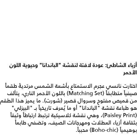
أزياء الشاطئ: عودة لافتة لنقشة "الباندانا" وحيوية اللون
الأحمر
اختارت نانسي عجرم الاستمتاع بأشعة الشمس مرتديةً طقماً
صيفياً متطابقاً (Matching Set) باللون الأحمر الناري، يتألف
من قميص مفتوح وسروال قصير (شورت). ما يميز هذا الطقم
هو طباعة نقشة "الباندانا" أو ما يُعرف تاريخياً بـ "البيزلي"
(Paisley Print)، وهي نقشة كلاسيكية ترتبط ارتباطاً وثيقاً
بثقافة أزياء العطلات ومهرجانات الصيف، وتضفي طابعاً
بوهيمياً (Boho-chic) محبباً.