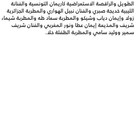
الطويل والراقصة الاستعراضية كاريمان التونسية والفنانة
الليبية خديجة صبري والفنان نبيل الهواري والمطربة الجزائرية
زولا وإيمان دياب وشيكو والمطربة سعاد طه والمطربة شيماء
شريف والمذيعة إيمان عطا ونور المغربي والفنان شريف
سمير ووليد سامي والمطربة الطفلة حلا.