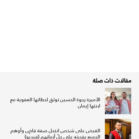
مقالات ذات صلة
الأميرة رجوة الحسين توثق لحظاتها العفوية مع
ابنتها إيمان
القبض على شخص انتحل صفة قاضٍ وأوهم
الجميع بقدرته على حلّ أزماتهم (فيديو)