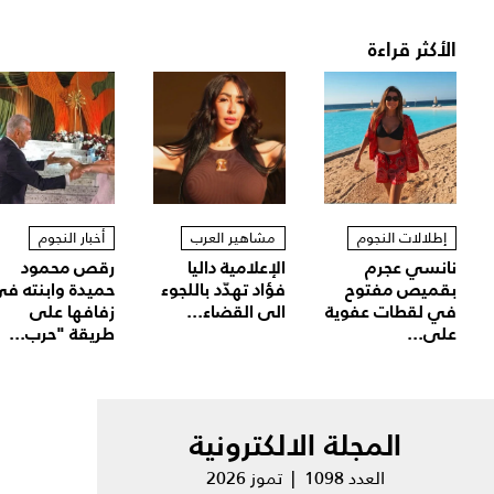
الأكثر قراءة
إطلالات النجوم
مشاهير العرب
أخبار النجوم
نانسي عجرم
الإعلامية داليا
رقص محمود
بقميص مفتوح
فؤاد تهدّد باللجوء
حميدة وابنته ف
في لقطات عفوية
الى القضاء...
زفافها على
على...
طريقة "حرب...
المجلة الالكترونية
العدد 1098 | تموز 2026