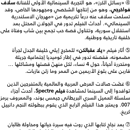
➃ «رسائل الكرز»، هو التجربة السينمائية الأولى للفنانة
سلاف
فواخرجي
، وهو من إنتاجها الشخصي ومجهودها الخاص، وقد
تسلمت سلاف عنه درعاً تكريمية من «مهرجان الاسكندرية
السينمائي». أحداث الفيلم تدور في الجولان المحتل بعد
استقلال سورية، وتتناول قصة حب تجمع بين شاب وفتاة على
خلفية تاريخية ووطنية.
➄ أثار فيلم «
يلا
عقبالكن
» للمخرج إيلي خليفة الجدل لجرأة
مضمونه، فقصته تدور في إطار كوميديا إجتماعية جريئة
ومتحررة أحياناً، حول 4 نساء، لكل منهنّ قصتها ومشاكلها ...
قاربن على بلوغ الأربعين من العمر وما زلن عازبات.
➅ غصّت صالات العرض العربية والعالمية بالمتفرجين الذين
توافدوا إلى السينما لمشاهدة
فيلم
Spectre
، أحدث أجزاء
سلسلة العميل السري البريطاني جيمس بوند، والمعروف برمز
007. ويعتبر هذا الفيلم الرابع الذي يقوم ببطولته النجم دانييل
كريغ.
➆ بعد نجاح كتابها الذي روت فيه سيرة حياتها ومحاولة طالبان