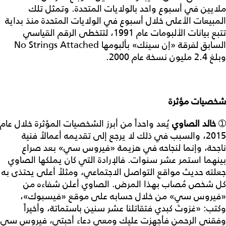
ملايين في أسبوع واحد بالولايات المتحدة. وتمثل تلك
المبيعات الأعلى خلال أسبوع في الولايات المتحدة منذ بداية
تتبع بيانات الألبومات عام 1991، لتتخطى الرقم القياسي
السابق لفرقة «إن سينك» بألبومها
No Strings Attached
وبلغ 2.4 مليون نسخة عام 2000.
شخصيات مؤثرة
➀
خالد الصاوي
يُعد واحداً من أبرز الشخصيات المؤثرة خلال عام
2015، والسبب في ذلك لا يرجع إلى تقديمه أعمالاً فنية
ناجحة، وإنما لنجاحه في هزيمة «فيروس سي» بعد صراع
بينهما استمر عشر سنوات. فالإرادة التي كان يملكها الصاوي
جعلته حديث مواقع التواصل الاجتماعي، ومثلاً أعلى يحتذى به
كل شخص مُصاب بهذا المرض. الصاوي أعلن شفاءه من
«فيروس سي» من خلال حسابه على موقع «فيسبوك»،
وكتب: «غزوتَ كبدي فتقاتلنا عشر سنين باستماتة، وأخيراً
وفقني الرحمن فأجهزت عليك ومعي دعاء أحبتي، فيروس سي