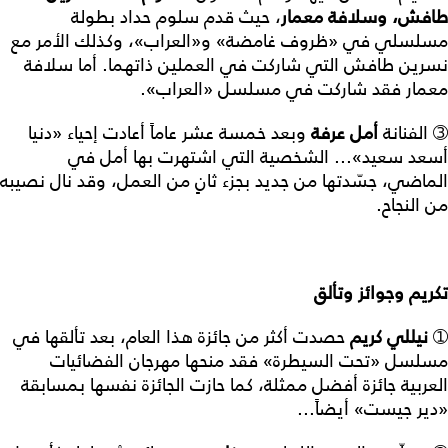
طافش
،
و
سلافة
معمار
، حيث قدم سلوم حداد بطولة
مسلسلي في «ظروف غامضة» و«العراب»، وكذلك الأمر مع
نسرين طافش التي شاركت في العملين ذاتهما. أما سلافة
معمار فقد شاركت في مسلسل «العراب».
➂ الفنانة
أمل
عرفة
وبعد خمسة عشر عاماً أعادت إحياء «دنيا
أسعد سعيد»... الشخصية التي اشتهرت بها أمل في
الماضي، جسّدتها من جديد بجزء ثانٍ من العمل، وقد نال نصيبه
من النجاح.
تكريم
وجوائز
وتألق
➀
نيللي
كريم
حصدت أكثر من جائزة هذا العام، بعد تألقها في
مسلسل «تحت السيطرة» فقد منحها مهرجان الفضائيات
العربية جائزة أفضل ممثلة، كما حازت الجائزة نفسها بمسابقة
«دير جيست» أيضاً...