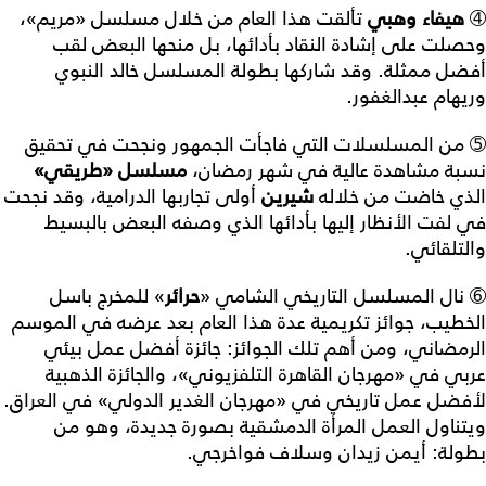
➃
هيفاء
وهبي
تألقت هذا العام من خلال مسلسل «مريم»،
وحصلت على إشادة النقاد بأدائها، بل منحها البعض لقب
أفضل ممثلة. وقد شاركها بطولة المسلسل خالد النبوي
وريهام عبدالغفور.
➄ من المسلسلات التي فاجأت الجمهور ونجحت في تحقيق
نسبة مشاهدة عالية في شهر رمضان،
مسلسل
«
طريقي
»
الذي خاضت من خلاله
شيرين
أولى تجاربها الدرامية، وقد نجحت
في لفت الأنظار إليها بأدائها الذي وصفه البعض بالبسيط
والتلقائي.
➅ نال المسلسل التاريخي الشامي «
حرائر
» للمخرج باسل
الخطيب، جوائز تكريمية عدة هذا العام بعد عرضه في الموسم
الرمضاني، ومن أهم تلك الجوائز: جائزة أفضل عمل بيئي
عربي في «مهرجان القاهرة التلفزيوني»، والجائزة الذهبية
لأفضل عمل تاريخي في «مهرجان الغدير الدولي» في العراق.
ويتناول العمل المرأة الدمشقية بصورة جديدة، وهو من
بطولة: أيمن زيدان وسلاف فواخرجي.