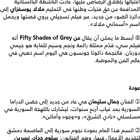
اغتيالها بإطلاق الرصاص عليها، عادت الناشطة الباكستانية
المدافعة عن حق فتيات وطنها فى التعليم
ملالا
يوسفزاي
إلى
دائرة الضوء من جديد، عبر فيلم تسجيلي يروي قصتها ويحمل
اسم «أسماني ملالا».
➇ أبسط ما يمكن أن يقال
عن
Fifty Shades of Grey
أنه
فيلم سيء قدّم ممثلة رائعة ونجم وسيم للغاية هو جيمي
دورنان. فالنجمة داكوتا جونسون هي اليوم اسم ذهبي في
عالم الفن والموضة.
عودة
➀ الفنان
جمال
سليمان
في عاد من جديد إلى حضن الدراما
السورية بعد غياب أربع سنوات، ليشارك باللهجة السورية في
مسلسلي «نادي الشرق»، و«وجوه وأماكن».
➁ اتسم هذا العام بعودة نجوم سورية إلى العاصمة دمشق
لتقديم الأعمال فيها، وهم الفنانون:
سلوم
حداد
،
نسرين