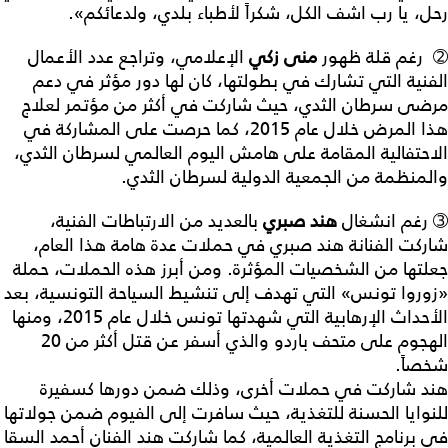
رحل، يا رب اشف الكل، شكراً لأطباء بلدي، ولدعائكم».
➁ رغم قلة ظهور
منى زكي
الإعلامي، وتراجع عدد الأعمال
الفنية التي تشارك في بطولتها، كان لها دور مؤثر في دعم
مرضى سرطان الثدي، حيث شاركت في أكثر من مؤتمر لعلاج
هذا المرض خلال عام 2015، كما حرصت على المشاركة في
الاحتفالية المقامة على هامش اليوم العالمي لسرطان الثدي،
والمنظمة من الجمعية الدولية لسرطان الثدي.
➂ رغم انشغال
هند صبري
بالعديد من الارتباطات الفنية،
شاركت الفنانة هند صبري في حملات عدة هامة هذا العام،
جعلتها من الشخصيات المؤثرة. ومن أبرز هذه الحملات، حملة
«زوروا تونس» التي تهدف إلى تنشيط السياحة التونسية، بعد
الأحداث الإرهابية التي شهدتها تونس خلال عام 2015، ومنها
الهجوم على متحف باردو والذي أسفر عن قتل أكثر من 20
شخصاً.
هند شاركت في حملات أخرى، وذلك ضمن دورها كسفيرة
للنوايا الحسنة للتغذية، حيث سافرت إلى الفيوم ضمن جولاتها
في برنامج التغذية العالمية، كما شاركت هند الفنان أحمد السقا