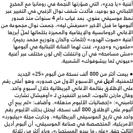
أغنية «يا جدع»، التي صوّرتها النجمة في رومانيا مع المخرج
اللبناني جو بوعيد، فأكدت شغف نوال الزغبي في التغيير عبر
نمط موسيقي عفوي. بعد غياب دام 4 سنوات منذ صدور
ألبومها ما قبل الأخير «معرفش ليه»، جمعت نوال مجموعة من
الأغاني الرومانسية والإيقاعية والمميزة بكلماتها لعلّ أبرزها
أغنية «صوت الهدوء» (كلمات والحان وتوزيع محمد رحيم).
«ملعون» و»جدع»، غنت لهما الفنانة اللبنانية في ألبومها
«مش مسامحة» في آن وانتقلت إلى لون مختلف عبر أغنية
«عيوني لما بيشوفوك» الشعبية.
● بيعت أكثر من 800 ألف نسخة من ألبوم «25» الجديد
للمغنية،
أديل
في الأسبوع الأول من صدوره، وهو أعلى رقم
على الإطلاق بقائمة الأغاني البريطانية خلال أسبوع واحد.
وقال مارتن تالبوت، المدير التنفيذي لـ «أوفيشال تشارت
كامبني»: «إحصائيات الألبوم مذهلة». وأضاف: «لم يبع أي
ألبوم على الإطلاق 800 ألف نسخة، ليحتل بذلك الألبوم رقم
واحد في تاريخ الموسيقى البريطانية». وذكرت مجلة «بيلبورد»
الأمريكية، المتخصصة في صناعة الموسيقى، أن ألبوم أديل
الثالث حقق «على ما يبدو المستحيل»، وباع أكثر من ثلاثة