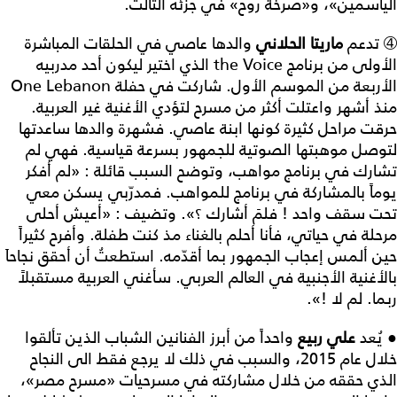
الياسمين»، و«صرخة روح» في جزئه الثالث.
➃ تدعم
ماريتا
الحلاني
والدها عاصي في الحلقات المباشرة
الأولى من برنامج
the Voice
الذي اختير ليكون أحد مدربيه
الأربعة من الموسم الأول. شاركت في حفلة
One Lebanon
منذ أشهر واعتلت أكثر من مسرح لتؤدي الأغنية غير العربية.
حرقت مراحل كثيرة كونها ابنة عاصي. فشهرة والدها ساعدتها
لتوصل موهبتها الصوتية للجمهور بسرعة قياسية. فهي لم
تشارك في برنامج مواهب، وتوضح السبب قائلة : «لم أفكر
يوماً بالمشاركة في برنامج للمواهب. فمدرّبي يسكن معي
تحت سقف واحد ! فلمَ أشارك ؟». وتضيف : «أعيش أحلى
مرحلة في حياتي، فأنا أحلم بالغناء مذ كنت طفلة. وأفرح كثيراً
حين ألمس إعجاب الجمهور بما أقدّمه. استطعتُ أن أحقق نجاحاَ
بالأغنية الأجنبية في العالم العربي. سأغني العربية مستقبلاً
ربما. لم لا !».
● يُعد
علي
ربيع
واحداً من أبرز الفنانين الشباب الذين تألقوا
خلال عام 2015، والسبب في ذلك لا يرجع فقط الى النجاح
الذي حققه من خلال مشاركته في مسرحيات «مسرح مصر»،