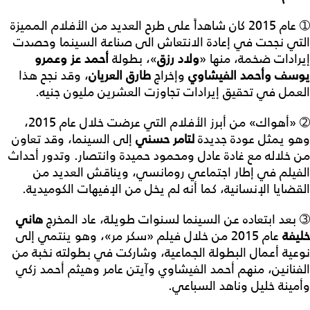
➀ عام 2015 كان شاهداً على طرح العديد من الأفلام المميزة
التي نجحت في إعادة الانتعاش الى صناعة السينما وحصدت
إيرادات ضخمة، منها «
ولاد
رزق
»، بطولة
أحمد
عز
و
عمرو
يوسف
و
أحمد
الفيشاوي
وإخراج
طارق
العريان
، وقد نجح هذا
العمل في تحقيق إيرادات تجاوزت العشرين مليون جنيه.
➁ «أهواك» من أبرز الأفلام التي عرضت خلال عام 2015،
وهو يمثل عودة جديدة
لتامر
حسني
إلى السينما، وقد تعاون
من خلاله مع غادة عادل ومحمود حميدة وانتصار. وتدور أحداث
الفيلم في إطار اجتماعي رومانسي، ويناقش العديد من
القضايا الإنسانية، كما أنه لم يخل من الإفيهات الكوميدية.
➂ بعد ابتعاده عن السينما لسنوات طويلة، عاد المخرج
هاني
خليفة
عام 2015 من خلال فيلم «سكر مر»، وهو ينتمي إلى
نوعية أعمال البطولة الجماعية، وشاركت في بطولته نخبة من
الفنانين، منهم أحمد الفيشاوي وآيتن عامر وهيثم أحمد زكي
وأمينة خليل وناهد السباعي.