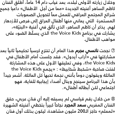
وخلال زيارته الأولى لبلده، بعد غياب دام 14 عاماً، أطلق الفنان
كاظم الساهر أغنيته الجديدة «معا من أجل الأطفال» داعيا جميع
شرائح المجتمع العراقي للعمل معاً لتحويل الصعوبات
المستمرة التي يعاني منها أطفال العراق إلى فرص للأزدهار
لهم. يذكر أن كاظم الساهر، الذي تألق في أغنية «البنيّة»،
يشارك في برنامج
the Voice Kids
الذي يسلّط الضوء على
مواهب الأطفال.
➆ نجحت
نانسي عجرم
هذا العام أن تنتزع كرسياً تحكيمياً ثانياً بعد
مشاركتها في «أراب آيدول». فقد جلست أمام الأطفال في
the Voice Kids
، وفي تعليقها الأول على هذه المشاركة
لفتت صاحبة «شخبط شخابيط» : «يجمع
the Voice Kids
العائلة ويقولون دوماً بأنني نجمة تحبها كل العائلة. أشعر جيداً
بأن هذا البرنامج سينجح وينال أصداء إيجابية للغاية، فهو
اجتماعي لكن أبطاله أطفال».
➇ من خلال رقم قياسي لم يسبقه إليه أي فنان عربي، حقق
الفنان المغربي
سعد المجرد
نجاحاً كبيراً بتخطي أغنيته الشهيرة
«لمعلم» حاجز الـ200 مليون مشاهدة، ليكون بذلك أول فنان