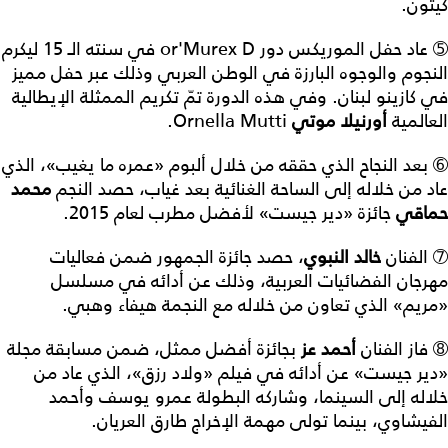
كيتون.
➄ عاد حفل الموريكس دور
Murex D
'
or
في سنته الـ 15 ليكرم
النجوم والوجوه البارزة في الوطن العربي وذلك عبر حفل مميز
في كازينو لبنان. وفي هذه الدورة تمّ تكريم الممثلة الإيطالية
العالمية
أورنيلا
موتي
Ornella Mutti
.
➅ بعد النجاح الذي حققه من خلال ألبوم «عمره ما يغيب»، الذي
عاد من خلاله إلى الساحة الغنائية بعد غياب، حصد النجم
محمد
حماقي
جائزة «دير جيست» لأفضل مطرب لعام 2015.
➆ الفنان
خالد
النبوي
، حصد جائزة الجمهور ضمن فعاليات
مهرجان الفضائيات العربية، وذلك عن أدائه في مسلسل
«مريم» الذي تعاون من خلاله مع النجمة هيفاء وهبي.
➇ فاز الفنان
أحمد
عز
بجائزة أفضل ممثل، ضمن مسابقة مجلة
«دير جيست» عن أدائه في فيلم «ولاد رزق»، الذي عاد من
خلاله إلى السينما، وشاركه البطولة عمرو يوسف وأحمد
الفيشاوي، بينما تولى مهمة الإخراج طارق العريان.