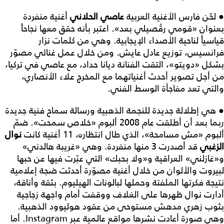
● لحّن فارس الأغنية العربية
عاصي الحلاني
أغنية منفردة
بعنوان «قومي رقُصيلي بعد». اعتبر بأنه حقق معها نجاحاً
قياسياً لناحية الأصداء الإيجابية. وهي من كلمات نزار
فرانسيس، توزيع عادل عايش. ومن خلال عمل غنائي مصوّر
بشكل «دويتو»، التقت الفنانة ديانا حداد، مع عاصي في تركيا،
من أجل تصوير أحدث أغنياتهما مع المخرج علاء الأنصاري،
والتي تعد مفاجأة الوسط الفني.
● هي إطلالة جديدة للنجمة الذهبية ورسالة سماح فنية جديدة
ربما بعد أن أطلقت عام 2008 ألبوم «خلاص سمحت». ضمّ
ألبوم «مش مسامحة»، الذي طال انتظاره، 11 أغنية كانت
نوال
الزغبي
قد أصدرت 3 منها منفردة. وهي «غريبة هالدني»
و«غازلني» العراقية و«ولا بحبك» التي عبّرت فيها عن حبها
لبيروت والألوان من خلال أغنية مصوّرة أحدثت ضجة إعلامية
نتيجة فكرتها الملفتة وحملها لبالونات الهيليوم. بثقة وأناقة،
أدارت نوال ظهرها على الغلاف ووقفت أمام واجهة زجاجية
بثوب زهري مدهش مستوحى من عقود هوليوود الذهبية.
وهي صورة أعادت نشرها مواقع عالمية عبر
Instagram
. أما