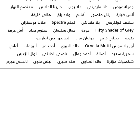
جميلة عوض
دانا مارديني
حلا رجب
ماريتا الحلاني
معتصم النهار
أنس طيارة
ينال منصور
أفلام
ولاد رزق
هاني خليفة
سلاف فواخرجي
يلا عقبالكن
فيلم Spectre
ملالا يوسفزاي
Fifty Shades of Grey
عودة
جمال سليمان
سلوم حداد
أمل عرفة
تكريم
نيللي كريم
جوليان مور
أليخاندرو جي إيناريتو
أورنيلا موتي Ornella Mutti
خالد النبوي
أحمد عز
ألبومات
أغاني
سميرة سعيد
أصالة
أحمد جمال
عاصي الحلاني
نوال الزغبي
شخصيات مؤثرة
خالد الصاوي
هند صبري
ليلى علوي
نانسي عجرم