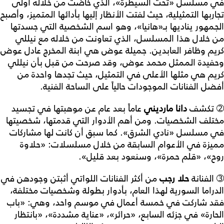
في مسلسل «تحت السيطرة»، الذي خاضت من خلاله أولى
تجاربها التمثيلية، حيث لفتت الأنظار إليها بأدائها المتميز، وأصبح
الجمهور يناديها بـ«هانيا»، وهو اسم الشخصية التي جسدتها
من خلال هذا المسلسل، الذي تعاونت من خلاله مع نيللي
كريم وظافر العابدين. جميلة عوض هي ابنة المخرج عادل عوض
وحفيدة الممثل محمد عوض، وقد صرحت من قبل بأن نيللي
كريم هي مثلها الأعلى في التمثيل، حيث تجدها واحدة من
أفضل الفنانات الموجودات حالياً على الساحة الفنية.
➁ تكشف
دانا
مارديني
عاماً بعد عام عن موهبتها في تجسيد
مختلف الشخصيات. ومن أهم الأدوار التي قدمتها، شخصيتها
في مسلسل «نادي الشرق». كما سبق أن كانت لها مشاركات
مميزة في الأعوام السابقة من خلال مسلسلات: «حلاوة
روح»، «قلم حمرة»، وسنعود بعد قليل».
➂ الفنانة
حلا
رجب
من أكثر الفنانات اللواتي أثبتن وجودهن في
الدراما السورية لهذا العام، بأدوار بطولة وشخصيات مختلفة،
فقد شاركت في خمسة أعمال في موسم واحد، وهي: «باب
الحارة» في جزئه السابع، «حرائر»، «عناية مشددة»، «بانتظار