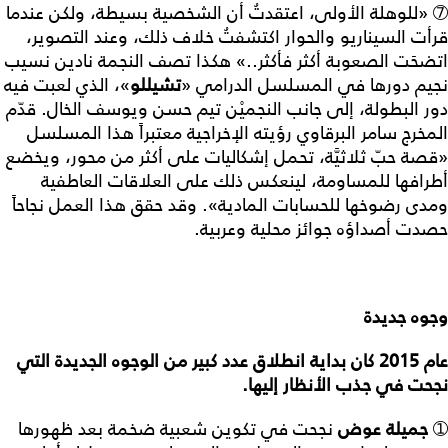
➆ «للوهلة الأولى، اعتقدتُ أن الشخصية بسيطة، ولكن عندما
قرأت السيناريو والحوار اكتشفتُ خلاف ذلك، وعند التصوير،
اتضحَت الصعوبة أكثر فأكثر..» هكذا تصف النجمة نادين نسيب
نجيم دورها في المسلسل الدرامي «
تشيللو
»، الذي لعبت فيه
دور البطولة، إلى جانب النجميْن تيم حسن ويوسف الخال. قدّم
المخرج سامر البرقاوي رؤيته الإخراجية معتبراً هذا المسلسل
«قصة حبّ ثلاثيَّة، تحمل إشكاليات على أكثر من محور، ويخضع
أطرافها للمساومة، لينعكس ذلك على العلاقات العاطفية
ومدى رضوخها للحسابات المادية». وقد حقق هذا العمل نجاحاً
حصدت أصداؤه جوائز محلية وعربية.
وجوه
جديدة
عام
2015
كان
بداية
انطلاق
عدد
كبير
من
الوجوه
الجديدة
التي
نجحت
في
جذب
الأنظار
إليها
.
➀
جميلة
عوض
نجحت في تكوين شعبية ضخمة بعد ظهورها