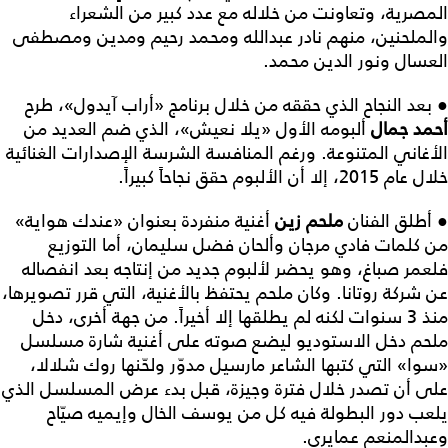
المصرية، وتعاونت من خلاله مع عدد كبير من الشعراء
والملحنين، منهم نادر عبدالله ومحمد رحيم ومدين ومصطفى
العسال ونور الدين محمد.
● بعد النجاح الذي حققه من خلال برنامج «أراب آيدول»، طرح
أحمد جمال
ألبومه الأول «يلا نعيش»، الذي ضم العديد من
الأغاني المتنوعة. ورغم المنافسة الشرسة الإصدارات الغنائية
خلال عام 2015، إلا أن الألبوم حقق نجاحاً كبيراً.
● أطلق الفنان
ملحم زين
أغنية منفردة بعنوان «عندك هواية»
من كلمات فادي مرجان وألحان فضل سليمان، أما التوزيع
فلعمر صباغ، وهو يحضر لألبوم جديد من إنتاجه بعد انفصاله
عن شركة روتانا. وكان ملحم يحتفظ بالأغنية، التي قرر تصويرها،
منذ 3 سنوات لكنه لم يطلقها إلا أخيراً. من جهة أخرى، دخل
ملحم دخل الاستوديو ليضع صوته على أغنية شارة مسلسل
«سوا» التي كتبها الشاعر مارسيل مدوّر ولحّنها روك شلالا،
على أن تصدر خلال فترة وجيزة، قبل بدء عرض المسلسل الذي
يلعب دور البطولة فيه كل من يوسف الخال وإيميه صيّاح
وعبدالمنعم عمايري.