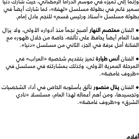
وإنما إلى تميزه في موسم الدراما الرمضاني، حيث شارك دنيا
سمير غانم في بطولة مسلسل «لهفة»، كما شارك أيضاً في
بطولة مسلسل «أستاذ ورئيس قسم» للنجم عادل إمام.
● الفنان
معتصم
النهار
أصبح نجماً منذ أدواره الأولى، ولا يزال
هذا العام أيضاً يحافظ على تألقه، خاصة من خلال ظهوره مع
الفنانة أمل عرفة في الجزء الثاني من مسلسل «دنيا».
● الفنان
أنس
طيارة
تميز بتقديم شخصية «العراب» في
المرحلة العمرية الأولى، وكذلك بمشاركته في مسلسل في
«ظروف غامضة».
● الفنان
ينال
منصور
تألق بأسلوبه الخاص في أداء الشخصيات
وتجسيدها، ومن أهم أعماله لهذا العام، مسلسلا «نادي
الشرق» و«ظروف غامضة».
أفلام