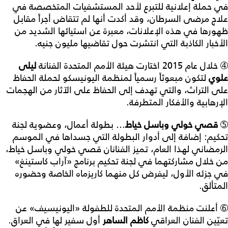
في حملة إعلانية للتبرع لأحد المستشفيات المتخصصة في
علاج مرضى السرطان، وقد أكدت أنها لم تتقاض أجراً مقابل
ظهورها في هذه الإعلانات، معبرة عن استيائها الشديد من
الأخبار الكاذبة التي انتشرت حول تقاضيها مليون جنيه.
➃ خلال عام 2015 اختارت هيئة الأمم المتحدة الفنانة
ليلى
علوي
لتكون مبعوثاً رسمياً لمنظمة اليونيسكو لحملة الحفاظ
على التراث، والتي تهدف إلى الحفاظ على الآثار من الهجمات
الإرهابية والأفكار المتطرفة.
➄
قصي خولي
و
باسل خياط
... بطولة أعمال، وعضوية لجنة
تحكيم: إضافة إلى أدوار البطولة التي جسداها في الموسم
الرمضاني لهذا العام، تميز الفنانان قصي خولي وباسل خياط،
من خلال مشاركتهما في لجنة تحكيم برنامج «آراب كاستينغ»
في جزئه الأول، ليفرض كل منهما كاريزماه الخاصة وحضوره
المتألق.
➅ أعلنت منظمة الأمم المتحدة للطفولة «اليونيسيف» عن
تعيّين الفنان العراقي
كاظم الساهر
أول سفير لها في العراق.