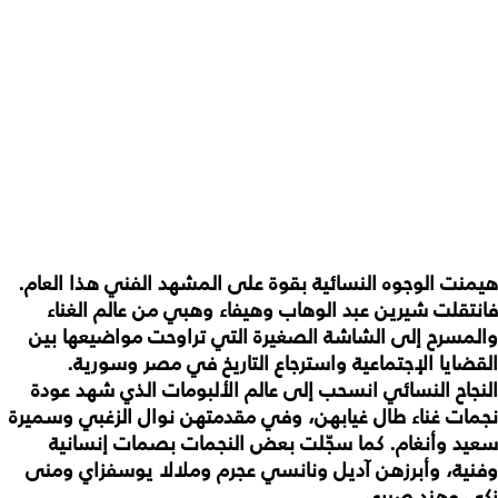
هيمنت
الوجوه
النسائية
بقوة
على
المشهد
الفني
هذا
العام
.
فانتقلت
شيرين
عبد
الوهاب
وهيفاء
وهبي
من
عالم
الغناء
والمسرح
إلى
الشاشة
الصغيرة
التي
تراوحت
مواضيعها
بين
القضايا
الإجتماعية
واسترجاع
التاريخ
في
مصر
وسورية
.
النجاح
النسائي
انسحب
إلى
عالم
الألبومات
الذي
شهد
عودة
نجمات
غناء
طال
غيابهن،
وفي
مقدمتهن
نوال
الزغبي
وسميرة
سعيد
وأنغام
.
كما
سجّلت
بعض
النجمات
بصمات
إنسانية
وفنية،
وأبرزهن
آديل
ونانسي
عجرم
وملالا
يوسفزاي
ومنى
زكي
وهند
صبري
...