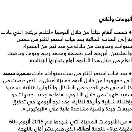
ألبومات وأغاني
● حققت
أنغام
نجاحاً من خلال ألبومها «أحلام بريئة» الذي عادت
به إلى الساحة الغنائية بعد غياب استمر لأكثر من خمس
سنوات، وتعاونت من خلاله مع عدد كبير من الشعراء
والملحنين، أبرزهم أمير طعيمة ومحمد رحيم وتوما، وخاضت
أنغام من خلال هذا الألبوم أولى تجاربها الإنتاجية.
● بعد غياب استمر لأكثر من ست سنوات، عادت
سميرة سعيد
إلى جمهورها من خلال ألبوم «عايزة أعيش»، الذي حرصت من
خلاله على ضم العديد من الأشكال والألوان الغنائية. سميرة
سعيد ظهرت من خلال الألبوم بـ «لوك» جديد، جعلها تبدو
بإطلالة شبابية وأنيقة للغاية، وقد نجح ألبومها في تحقيق
مبيعات جيدة ونسبة مشاهدة عالية على «اليوتيوب».
● من الألبومات المميزة التي شهدها عام 2015 ألبوم «60
دقيقة حياة» للنجمة
أصالة
، الذي ضم عشر أغانٍ باللهجة