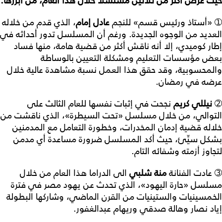
حيث
عُرض
أكثر
من
ثلاثين
مسلسلاً
خلال
هذا
العام،
من
أبرزها
:
➀ «أستاذ ورئيس قسم» للنجم
عادل
إمام
، الذي قدم من خلاله
العديد من الوجوه الجديدة. ورغم أن المسلسل تدور أحداثه في
إطار كوميدي، إلا أنه ناقش أكثر من قضية هامة، منها فساد
بعض مؤسسات التعليم ومشكلة التعيين بالوساطة
والمحسوبية، وقد حقق هذا العمل نسبة مشاهدة عالية خلال
عرضه في رمضان.
➁
نيللي
كريم
نجحت في إثبات نفسها للعام الثالث على
التوالي، من خلال مسلسل «تحت السيطرة»، الذي ناقشت من
خلاله قضية إدمان المخدرات، وخطورة التعامل مع المدمنين
بشكل سيِّئ، حيث أكد المسلسل ضرورة مساعدة أي مدمن
لتجاوز أزمته وشفائه التام.
➂ عادت الفنانة
منة
شلبي
الى الدراما هذا العام من خلال
مسلسل «حارة اليهود»، الذي تحدث عن يهود مصر في فترة
الخمسينيات والستينيات من القرن الماضي، وشاركها البطولة
إياد نصار وهالة صدقي وريهام عبدالغفور.