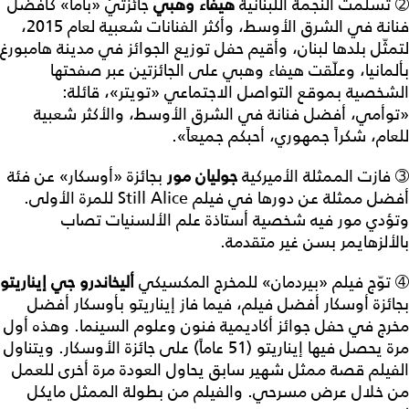
➁ تسلّمت النجمة اللبنانية
هيفاء
وهبي
جائزتيْ «باما» كأفضل
فنانة في الشرق الأوسط، وأكثر الفنانات شعبية لعام 2015،
لتمثّل بلدها لبنان، وأقيم حفل توزيع الجوائز في مدينة هامبورغ
بألمانيا، وعلّقت هيفاء وهبي على الجائزتين عبر صفحتها
الشخصية بموقع التواصل الاجتماعي «تويتر»، قائلة:
«توأمي، أفضل فنانة في الشرق الأوسط، والأكثر شعبية
للعام، شكراً جمهوري، أحبكم جميعاً».
➂ فازت الممثلة الأميركية
جوليان
مور
بجائزة «أوسكار» عن فئة
أفضل ممثلة عن دورها في فيلم
Still Alice
للمرة الأولى.
وتؤدي مور فيه شخصية أستاذة علم الألسنيات تصاب
بالألزهايمر بسن غير متقدمة.
➃ توّج فيلم «بيردمان» للمخرج المكسيكي
أليخاندرو
جي
إيناريتو
بجائزة أوسكار أفضل فيلم، فيما فاز إيناريتو بأوسكار أفضل
مخرج في حفل جوائز أكاديمية فنون وعلوم السينما. وهذه أول
مرة يحصل فيها إيناريتو (51 عاماً) على جائزة الأوسكار. ويتناول
الفيلم قصة ممثل شهير سابق يحاول العودة مرة أخرى للعمل
من خلال عرض مسرحي. والفيلم من بطولة الممثل مايكل