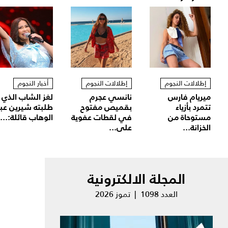
إطلالات النجوم
إطلالات النجوم
أخبار النجوم
ميريام فارس
نانسي عجرم
لغز الشاب الذي
تتمرد بأزياء
بقميص مفتوح
طلبته شيرين عب
مستوحاة من
في لقطات عفوية
الوهاب قائلة:...
الخزانة...
على...
المجلة الالكترونية
العدد 1098 | تموز 2026