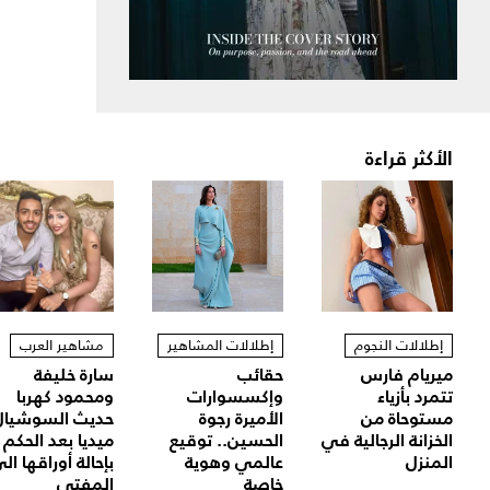
الأكثر قراءة
إطلالات النجوم
إطلالات المشاهير
مشاهير العرب
ميريام فارس
حقائب
سارة خليفة
تتمرد بأزياء
وإكسسوارات
ومحمود كهربا
مستوحاة من
الأميرة رجوة
حديث السوشيال
الخزانة الرجالية في
الحسين.. توقيع
ميديا بعد الحكم
المنزل
عالمي وهوية
بإحالة أوراقها ال
خاصة
المفتي